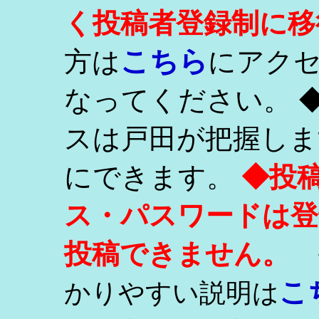
く投稿者登録制に移
こちら
方は
にアク
なってください。 
スは戸田が把握しま
にできます。
◆投
ス・パスワードは登
投稿できません。
こ
かりやすい説明は