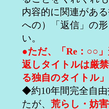
内容的に関連がある
への）「返信」の形
い。
●ただ、「Re：○
返しタイトルは厳禁
る独自のタイトル」
◆約10年間完全自
たが、
荒らし・妨害