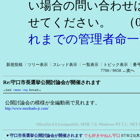
い場合の問い合わせ
（0
せてください。
れまでの管理者命一
新規投稿
┃
ツリー表示
┃
スレッド表示
┃
一覧表示
┃
トピック表示
┃
番
7706 / 9658
←次へ
Re:守口市長選挙公開討論会が開催されます
←back
↑menu
↑top
forward→
公開討論会の模様が全編動画で見れます。
http://www.morikado-jc.com/
<Mozilla/4.0 (compatible; MSIE 7.0; Windows NT 5.1; .NET
▼
守口市長選挙公開討論会が開催されます
でも好きやねん守口
07/8/23(木