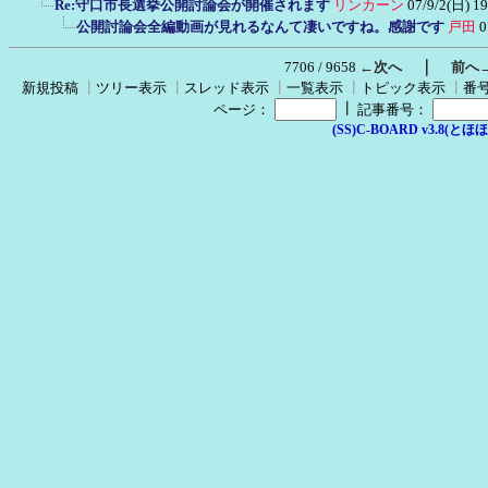
Re:守口市長選挙公開討論会が開催されます
リンカーン
07/9/2(日) 19
公開討論会全編動画が見れるなんて凄いですね。感謝です
戸田
0
｜
7706 / 9658
←次へ
前へ
新規投稿
┃
ツリー表示
┃
スレッド表示
┃
一覧表示
┃
トピック表示
┃
番
┃
ページ：
記事番号：
(SS)C-BOARD v3.8(とほほ改v