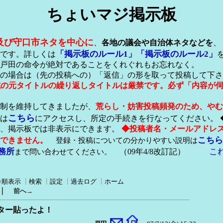
ちょいマジ掲示板
及び守口市ネタを中心に
、
各地の議会や自治体ネタなどを
、
「掲示板のルール1」
「掲示板のルール2」
です。詳しくは
戸田の命令が絶対であることをくれぐれもお忘れなく。
の場合は（先の投稿への）「返信」の形を取って投稿して下さ
形式の元タイトルの繰り返しタイトルは厳禁です。必ず「内容が
稿制を維持してきましたが、
荒らし・妨害投稿頻発のため、やむ
こちら
は
にアクセスし、所定の手続きを行なってください。 
が、掲示板では非表示にできます。
◆投稿者名・メールアドレ
こちら
できません。
登録・投稿についての分かりやすい説明は
務所
こ
まで問い合わせてください。
（09年4/8改訂記）
号順表示
┃
検索
┃
設定
┃
過去ログ
┃
ホーム
｜
前へ→
スター貼ったよ！