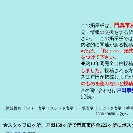
門真市
この掲示板は、
見・情報の交換をする所
さい。 この掲示板では
内容的に関連がある投稿
●ただ、「Re：○○」
をつけて下さい。
◆約10年間完全自由投
しました。
投稿される方
スは戸田が把握します
のものを使わないと投稿
戸田事
合の問い合わせは
(必読）
新規投稿
┃
ツリー表示
┃
スレッド表示
┃
一覧表示
┃
トピック表示
┃
番
7885 / 9658
←次へ
★スタッフ63ヶ所、戸田159ヶ所で門真市内全222ヶ所にポ
←back
↑menu
↑top
forward→