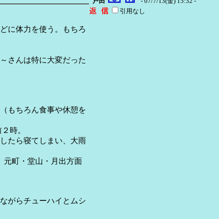
戸田
- 07/7/13(金) 15:32 -
引用なし
どに体力を使う。もちろ
～さんは特に大変だった
（もちろん食事や休憩を
前２時。
したら寝てしまい、大雨
、元町・堂山・月出方面
ながらチューハイとムシ