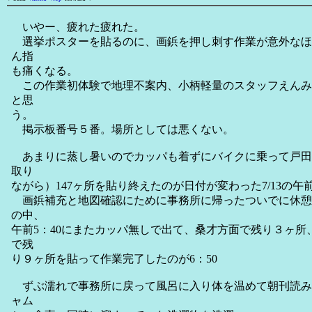
いやー、疲れた疲れた。
選挙ポスターを貼るのに、画鋲を押し刺す作業が意外なほ
ん指
も痛くなる。
この作業初体験で地理不案内、小柄軽量のスタッフえんみ
と思
う。
掲示板番号５番。場所としては悪くない。
あまりに蒸し暑いのでカッパも着ずにバイクに乗って戸田
取り
ながら）147ヶ所を貼り終えたのが日付が変わった7/13の午
画鋲補充と地図確認にために事務所に帰ったついでに休憩
の中、
午前5：40にまたカッパ無しで出て、桑才方面で残り３ヶ所
で残
り９ヶ所を貼って作業完了したのが6：50
ずぶ濡れで事務所に戻って風呂に入り体を温めて朝刊読み
ャム