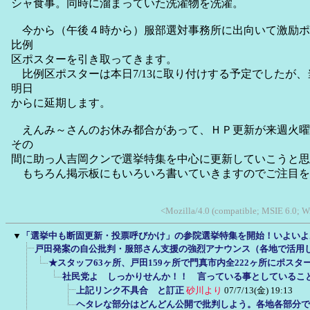
シャ食事。同時に溜まっていた洗濯物を洗濯。
今から（午後４時から）服部選対事務所に出向いて激励ポ
比例
区ポスターを引き取ってきます。
比例区ポスターは本日7/13に取り付けする予定でしたが
明日
からに延期します。
えんみ～さんのお休み都合があって、ＨＰ更新が来週火曜
その
間に助っ人吉岡クンで選挙特集を中心に更新していこうと思
もちろん掲示板にもいろいろ書いていきますのでご注目を
<Mozilla/4.0 (compatible; MSIE 6.0; W
▼
「選挙中も断固更新・投票呼びかけ」の参院選挙特集を開始！いよいよ
戸田発案の自公批判・服部さん支援の強烈アナウンス（各地で活用
★スタッフ63ヶ所、戸田159ヶ所で門真市内全222ヶ所にポスタ
社民党よ しっかりせんか！！ 言っている事としているこ
上記リンク不具合 と訂正
砂川より
07/7/13(金) 19:13
ヘタレな部分はどんどん公開で批判しよう。各地各部分で