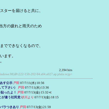
スターを届けると共に、
、当方の疲れと雨天のため
までできなくなるので、
います。
。
2,194 hits
indows 98)＠i222-150-202-94.s04.a027.ap.plala.or.jp>
あす公示
戸田
07/7/11(水) 10:56
して下さい）
戸田
07/7/11(水) 13:36
ー貼ったよ！
戸田
07/7/13(金) 15:32
≪
とが違う社民党
砂川より
07/7/13(金) 18:15
バラつきあり
戸田
07/7/13(金) 21:59