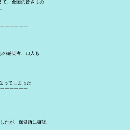
えて、全国の皆さまの
。
ーーーーーー
もの感染者、13人も
になってしまった
ーーーーーー
ましたが、保健所に確認