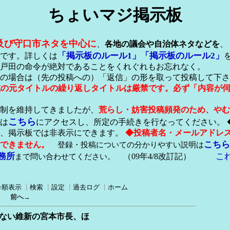
ちょいマジ掲示板
及び守口市ネタを中心に
、
各地の議会や自治体ネタなどを
、
「掲示板のルール1」
「掲示板のルール2」
です。詳しくは
戸田の命令が絶対であることをくれぐれもお忘れなく。
の場合は（先の投稿への）「返信」の形を取って投稿して下さ
形式の元タイトルの繰り返しタイトルは厳禁です。必ず「内容が
稿制を維持してきましたが、
荒らし・妨害投稿頻発のため、やむ
こちら
は
にアクセスし、所定の手続きを行なってください。 
が、掲示板では非表示にできます。
◆投稿者名・メールアドレ
こちら
できません。
登録・投稿についての分かりやすい説明は
務所
こ
まで問い合わせてください。
（09年4/8改訂記）
号順表示
┃
検索
┃
設定
┃
過去ログ
┃
ホーム
｜
前へ→
しない維新の宮本市長、ほ