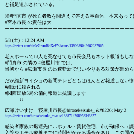
と補足追加されている。
※#門真市 が死亡者数を間違えて答える事自体、本来あっ
#宮本市長 の責任は大
ーーーーーーーーーーーーーーーーーーーーーーーーーーー
5/8 (土)：12:24 AM
https://twitter.com/dx0e7uvmI8dXeFY/status/1390689042602237965
老人ホームで13人も死なせても市長会見もネット報道もしない
#門真市 の隣の #寝屋川市 では、
当初から #広瀬市長 の迅速斬新で思いやりある対策が進め
だが維新ヨイショの新聞テレビどもはほんとど報道しない惨
#維新に殺される
#関西民放5局の偏向報道に抗議します
↓↓
広瀬けいすけ 寝屋川市長@hirosekeisuke_ &#8226; May 2
https://twitter.com/hirosekeisuke_/status/1388714708958543877
感染者家族の退避先に…ホテル・賃貸住宅、市が確保へ（読
入院やホテル療養までに時間がかかる場合があり、この間の