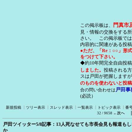
門真市
この掲示板は、
見・情報の交換をする所
さい。 この掲示板では
内容的に関連がある投稿
●ただ、「Re：○○」
をつけて下さい。
◆約10年間完全自由投
しました。
投稿される方
スは戸田が把握します
のものを使わないと投稿
戸田事
合の問い合わせは
(必読）
新規投稿
┃
ツリー表示
┃
スレッド表示
┃
一覧表示
┃
トピック表示
┃
番
32 / 9658
←次へ
戸田ツイッター5/8記事：13人死なせても市長会見も報道も
か