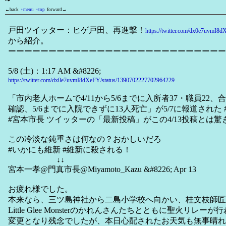
←back
↑menu
↑top
forward→
戸田ツイッター：ヒゲ戸田、再進撃！
https://twitter.com/dx0e7uvmI8
から紹介。
ーーーーーーーーーーーーーーーーーーーーーーーーーーー
5/8 (土)：1:17 AM &#8226;
https://twitter.com/dx0e7uvmI8dXeFY/status/1390702227702964229
「市内老人ホームで4/11から5/6までに入所者37・職員22、
確認、5/6までに入院できずに13人死亡」が5/7に報道された 
#宮本市長 ツイッターの「最新投稿」がこの4/13投稿とは驚
この冷淡な鈍重さは何なの？おかしいだろ
#いかにも維新 #維新に殺される！
↓↓
宮本一孝@門真市長@Miyamoto_Kazu &#8226; Apr 13
お疲れ様でした。
本来なら、三ツ島神社から二島小学校へ向かい、桂文枝師匠
Little Glee Monsterのかれんさんたちとともに聖火リレー
変更となり残念でしたが、本日心配されたお天気も無事晴れ