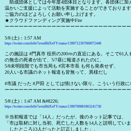
助成団体としては今年度4団体目となります。各団体に加
温かいご支援によって活動を実施することができております
ご協力のほどよろしくお願い申し上げます。
★クラウドファンディング実施中Fire
ーーーーーーーーーーーーーーーーーーーーーーーーーーー
5/8 (土)：1:57 AM
https://twitter.com/dx0e7uvmI8dXeFY/status/1390712307060072448
この施設は #門真市 役所の200ｍの直近にある。そこで61人
の無念の死者が出て、5/7昼に報道されたのに、
5/8未明段階でも市当局も #宮本市長 も何も発表せず、
20人いる市議のネット報道も皆無って、異様だし
#市議 だった #戸田 としては情けない限り。こういう行政
ーーーーーーーーーーーーーーーーーーーーーーーーーーー
5/8 (土)：1:47 AM &#8226;
https://twitter.com/dx0e7uvmI8dXeFY/status/1390709881863241730
※当初報道では「14人」だったが、後のネット記事では、
「市は取材に対し当初、死亡した人数を14人と説明してい
したところ13人だったと訂正しました」、