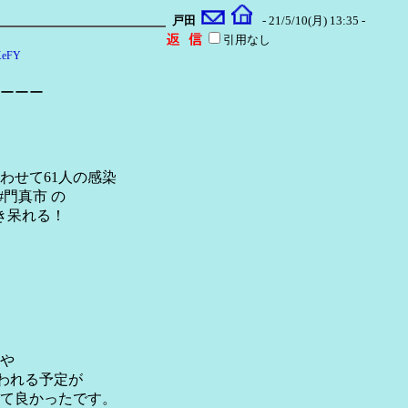
戸田
- 21/5/10(月) 13:35 -
引用なし
dXeFY
ーーー
合わせて61人の感染
#門真市 の
き呆れる！
や
が行われる予定が
て良かったです。