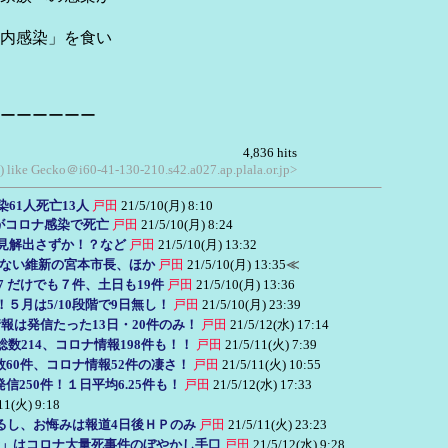
内感染」を食い
ーーーーーー
4,836 hits
0) like Gecko＠i60-41-130-210.s42.a027.ap.plala.or.jp>
61人死亡13人
戸田
21/5/10(月) 8:10
がコロナ感染で死亡
戸田
21/5/10(月) 8:24
も見解出さずか！？など
戸田
21/5/10(月) 13:32
しない維新の宮本市長、ほか
戸田
21/5/10(月) 13:35
≪
7 だけでも７件、土日も19件
戸田
21/5/10(月) 13:36
５月は5/10段階で9日無し！
戸田
21/5/10(月) 23:39
情報は発信たった13日・20件のみ！
戸田
21/5/12(水) 17:14
数214、コロナ情報198件も！！
戸田
21/5/11(火) 7:39
数60件、コロナ情報52件の凄さ！
戸田
21/5/11(火) 10:55
発信250件！１日平均6.25件も！
戸田
21/5/12(水) 17:33
11(火) 9:18
るし、お悔みは報道4日後ＨＰのみ
戸田
21/5/11(火) 23:23
新」はコロナ大量死事件のぼやかし手口
戸田
21/5/12(水) 9:28