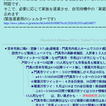
問題です。
そこで、必要に応じて家族を退避させ、自宅待機中の「家庭
止めます
(緊急退避用のシェルターです)
https://news.yahoo.co.jp/articles/bb2ee04261008879cc61202b3921931ad0240877
ーーーーーーーーーーーーーーーーーーーーーーーーーーー
<Mozilla/5.0 (Windows NT 6.1; Trident/7.0; rv:11.
▼
宮本市政に喝4：悲惨！5/7 (金)昼報道：門真市内老人ホームでコロナ感染
読売テレビ動画ニュースでも：門真市の高齢者施設、入所者１３人
戸田ツイッター5/7記事：なぜ門真市・市長は5/7夕方になって
戸田ツイッター5/8記事：13人死なせても市長会見も報道も
門真の宮本市長は4/14以降ツイート無し！寝屋川市長は5/
▲門真市ツイッター：コロナ情報無しが４月は18日も！
●4/1～5/10の40日間で門真市ツイッターのコロナ
☆寝屋川市ツイッター：４月全日発信、30日間で発信総
★寝屋川市ツイ：５月は5/10までの全日発信！発信総
△4/1～5/10の40日間で寝屋川市ツイはコロナ情報
13人死なせて は、言い過ぎかも・・
岸和田町民
21/5/
▲門真市長に法的責任はないけど維新の政治責任はあ
市ＨＰ「市長メッセージ：新型コロナ関連5/11更