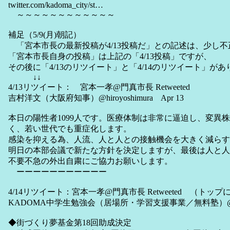
twitter.com/kadoma_city/st…
～～～～～～～～～～～～
補足（5/9(月)朝記）
「宮本市長の最新投稿が4/13投稿だ」との記述は、少し
「宮本市長自身の投稿」は上記の「4/13投稿」ですが、
その後に「4/13のリツイート」と「4/14のリツイート」が
↓↓
4/13リツイート： 宮本一孝@門真市長 Retweeted
吉村洋文（大阪府知事）@hiroyoshimura Apr 13
本日の陽性者1099人です。医療体制は非常に逼迫し、変異
く、若い世代でも重症化します。
感染を抑える為、人流、人と人との接触機会を大きく減らす
明日の本部会議で新たな方針を決定しますが、最後は人と人
不要不急の外出自粛にご協力お願いします。
ーーーーーーーーーーー
4/14リツイート：宮本一孝@門真市長 Retweeted （トップ
KADOMA中学生勉強会（居場所・学習支援事業／無料塾）@kad
◆街づくり夢基金第18回助成決定