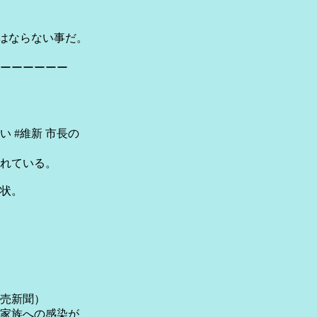
てはならない事だ。
ーーーーーー
 #維新 市長の
られている。
状。
売新聞）
家族への感染が