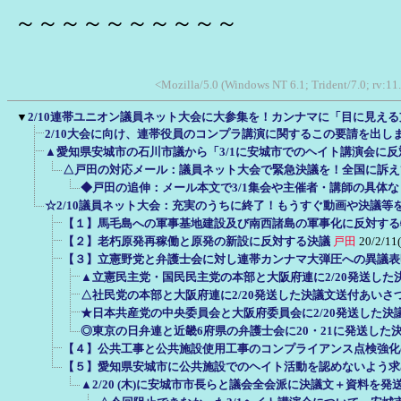
～～～～～～～～～～
<Mozilla/5.0 (Windows NT 6.1; Trident/7.0; rv:11
▼
2/10連帯ユニオン議員ネット大会に大参集を！カンナマに「目に見え
2/10大会に向け、連帯役員のコンプラ講演に関するこの要請を出しま
▲愛知県安城市の石川市議から「3/1に安城市でのヘイト講演会に
△戸田の対応メール：議員ネット大会で緊急決議を！全国に訴え
◆戸田の追伸：メール本文で3/1集会や主催者・講師の具体
☆2/10議員ネット大会：充実のうちに終了！もうすぐ動画や決議等
【１】馬毛島への軍事基地建設及び南西諸島の軍事化に反対する
【２】老朽原発再稼働と原発の新設に反対する決議
戸田
20/2/11
【３】立憲野党と弁護士会に対し連帯カンナマ大弾圧への異議表
▲立憲民主党・国民民主党の本部と大阪府連に2/20発送した
△社民党の本部と大阪府連に2/20発送した決議文送付あいさ
★日本共産党の中央委員会と大阪府委員会に2/20発送した決
◎東京の日弁連と近畿6府県の弁護士会に20・21に発送した
【４】公共工事と公共施設使用工事のコンプライアンス点検強化
【５】愛知県安城市に公共施設でのヘイト活動を認めないよう求
▲2/20 (木)に安城市市長らと議会全会派に決議文＋資料を