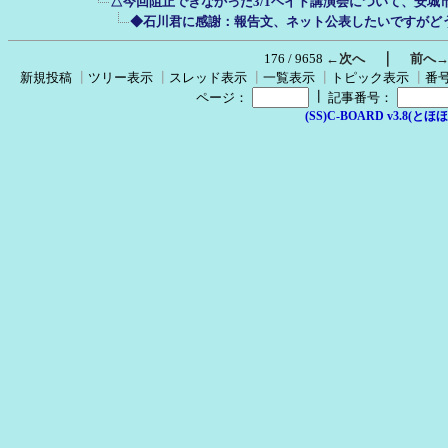
△今回阻止できなかった3/1ヘイト講演会について、安城
◆石川君に感謝：報告文、ネット公表したいですがど
｜
176 / 9658
←次へ
前へ
新規投稿
┃
ツリー表示
┃
スレッド表示
┃
一覧表示
┃
トピック表示
┃
番
┃
ページ：
記事番号：
(SS)C-BOARD v3.8(とほほ改v