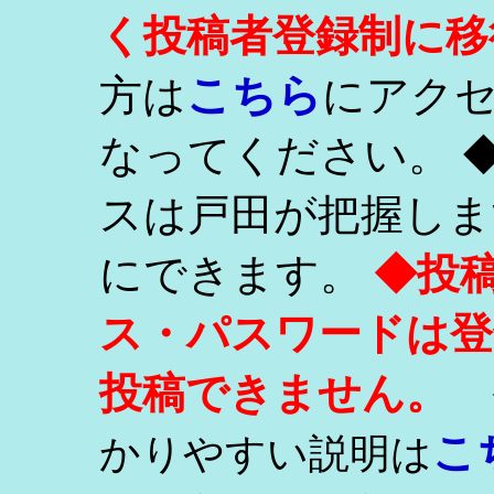
く投稿者登録制に移
こちら
方は
にアク
なってください。 
スは戸田が把握しま
にできます。
◆投
ス・パスワードは登
投稿できません。
こ
かりやすい説明は