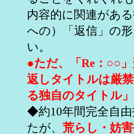
内容的に関連がある
への）「返信」の形
い。
●ただ、「Re：○
返しタイトルは厳禁
る独自のタイトル」
◆約10年間完全自
たが、
荒らし・妨害