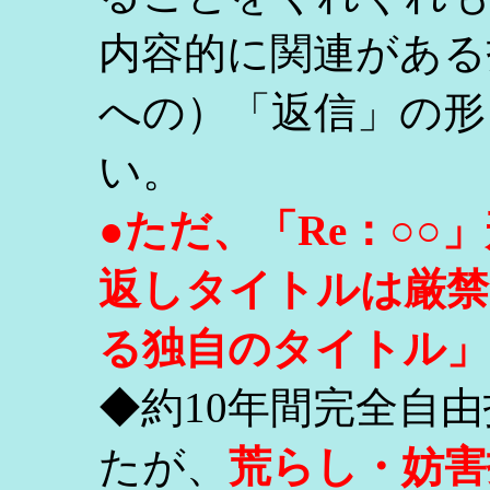
内容的に関連がある
への）「返信」の形
い。
●ただ、「Re：○
返しタイトルは厳禁
る独自のタイトル」
◆約10年間完全自
たが、
荒らし・妨害