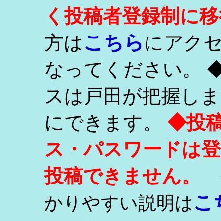
く投稿者登録制に移
こちら
方は
にアク
なってください。 
スは戸田が把握しま
にできます。
◆投
ス・パスワードは登
投稿できません。
こ
かりやすい説明は