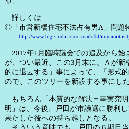
る。
詳しくは
◎「市営新橋住宅不法占有男A」問題
http://www.hige-toda.com/_mado04/miyamotosit
2017年1月臨時議会での追及から始
が、つい最近、この3月末に、Ａが新
的に退去する」事によって、「形式
ので、このツリーを新設する事にし
もちろん「本質的な解決＝事実究明
明」は、今後、戸田が市議選に勝利し
果たした後への持ち越しとなる。
そういう意味でも、戸田の６期目当