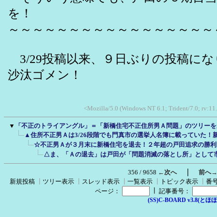
を！
～～～～～～～～～～～～～～～～～
3/29投稿以来、９日ぶりの投稿に
沙汰ゴメン！
<Mozilla/5.0 (Windows NT 6.1; Trident/7.0; rv:11
▼
「不正のトライアングル」＝「新橋住宅不正住所男Ａ問題」のツリーを
▲住所不正男Ａは3/26段階でも門真市の選挙人名簿に載っていた！
☆不正男Ａが３月末に新橋住宅を退去！２年超の戸田追求の勝利
△ま、「Ａの退去」は戸田が「問題消滅の落とし所」として
｜
356 / 9658
←次へ
前へ
新規投稿
┃
ツリー表示
┃
スレッド表示
┃
一覧表示
┃
トピック表示
┃
番
┃
ページ：
記事番号：
(SS)C-BOARD v3.8(とほほ改v