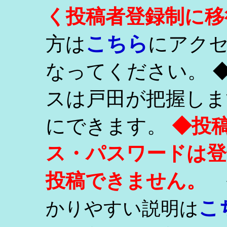
く投稿者登録制に移
こちら
方は
にアク
なってください。 
スは戸田が把握しま
にできます。
◆投
ス・パスワードは登
投稿できません。
こ
かりやすい説明は