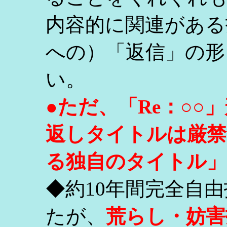
内容的に関連がある
への）「返信」の形
い。
●ただ、「Re：○
返しタイトルは厳禁
る独自のタイトル」
◆約10年間完全自
たが、
荒らし・妨害