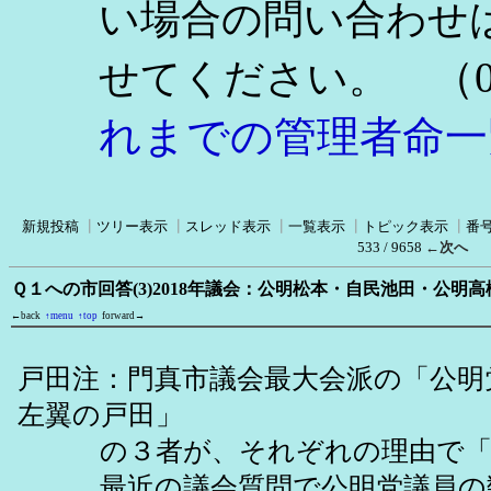
い場合の問い合わせ
（0
せてください。
れまでの管理者命一
新規投稿
┃
ツリー表示
┃
スレッド表示
┃
一覧表示
┃
トピック表示
┃
番
533 / 9658
←次へ
Ｑ１への市回答(3)2018年議会：公明松本・自民池田・公明
←back
↑menu
↑top
forward→
戸田注：門真市議会最大会派の「公明
左翼の戸田」
の３者が、それぞれの理由で「地
最近の議会質問で公明党議員の数