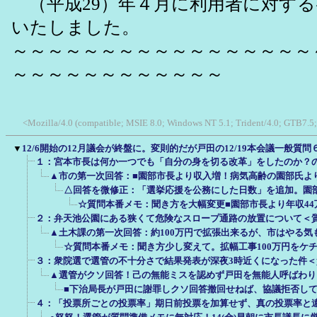
（平成29）年４月に利用者に対する
いたしました。
～～～～～～～～～～～～～～～～～
～～～～～～～～～～～～
<Mozilla/4.0 (compatible; MSIE 8.0; Windows NT 5.1; Trident/4.0; GTB7.5
▼
12/6開始の12月議会が終盤に。変則的だが戸田の12/19本会議一般質
１：宮本市長は何か一つでも「自分の身を切る改革」をしたのか？
▲市の第一次回答：■園部市長より収入増！病気高齢の園部氏よ
△回答を微修正：「選挙応援を公務にした日数」を追加。園
☆質問本番メモ：聞き方を大幅変更■園部市長より年収4
２：弁天池公園にある狭くて危険なスロープ通路の放置について＜
▲土木課の第一次回答：約100万円で拡張出来るが、市はやる気
☆質問本番メモ：聞き方少し変えて。拡幅工事100万円をケ
３：衆院選で選管の不十分さで結果発表が深夜3時近くになった件
▲選管がクソ回答！己の無能ミスを認めず戸田を無能人呼ばわり
■下治局長が戸田に謝罪しクソ回答撤回せねば、協議拒否し
４：「投票所ごとの投票率」期日前投票を加算せず、真の投票率と