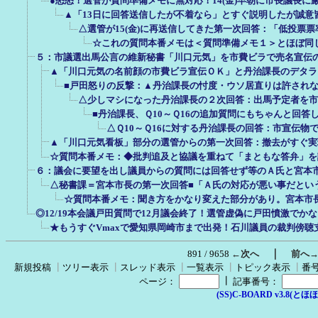
●怒怒！選管が質問準備メモに無対応！14(金)早朝に市長議長に
▲「13日に回答送信したが不着なら」とすぐ説明したが誠意
△選管が15(金)に再送信してきた第一次回答：「低投票
☆これの質問本番メモは＜質問準備メモ１＞とほぼ同
５：市議選出馬公言の維新秘書「川口元気」を市費ビラで売名宣伝
▲「川口元気の名前顔の市費ビラ宣伝ＯＫ」と丹治課長のデタラ
■戸田怒りの反撃：▲丹治課長の忖度・ウソ居直りは許され
△少しマシになった丹治課長の２次回答：出馬予定者を市
■丹治課長、Ｑ10～Ｑ16の追加質問にもちゃんと回
△Ｑ10～Ｑ16に対する丹治課長の回答：市宣伝物
▲「川口元気看板」部分の選管からの第一次回答：撤去がすぐ実
☆質問本番メモ：◆批判追及と協議を重ねて「まともな答弁」を
６：議会に要望を出し議員からの質問には回答せず等のＡ氏と宮本
△秘書課＝宮本市長の第一次回答■「Ａ氏の対応が悪い事だとい
☆質問本番メモ：聞き方をかなり変えた部分があり。宮本市
◎12/19本会議戸田質問で12月議会終了！選管虚偽に戸田憤激でか
★もうすぐVmaxで愛知県岡崎市まで出発！石川議員の裁判傍聴
｜
891 / 9658
←次へ
前へ
新規投稿
┃
ツリー表示
┃
スレッド表示
┃
一覧表示
┃
トピック表示
┃
番
┃
ページ：
記事番号：
(SS)C-BOARD v3.8(とほほ改v