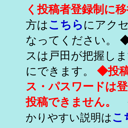
く投稿者登録制に移
こちら
方は
にアク
なってください。 
スは戸田が把握しま
にできます。
◆投
ス・パスワードは登
投稿できません。
こ
かりやすい説明は