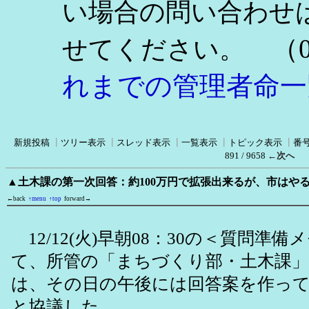
い場合の問い合わせ
（0
せてください。
れまでの管理者命一
新規投稿
┃
ツリー表示
┃
スレッド表示
┃
一覧表示
┃
トピック表示
┃
番
891 / 9658
←次へ
▲土木課の第一次回答：約100万円で拡張出来るが、市はや
←back
↑menu
↑top
forward→
12/12(火)早朝08：30の＜質問準
て、所管の「まちづくり部・土木課」
は、その日の午後には回答案を作っ
と協議した。