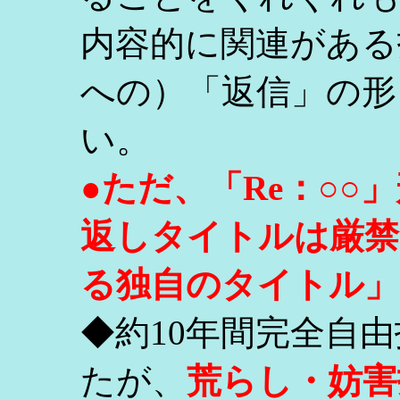
内容的に関連がある
への）「返信」の形
い。
●ただ、「Re：○
返しタイトルは厳禁
る独自のタイトル」
◆約10年間完全自
たが、
荒らし・妨害