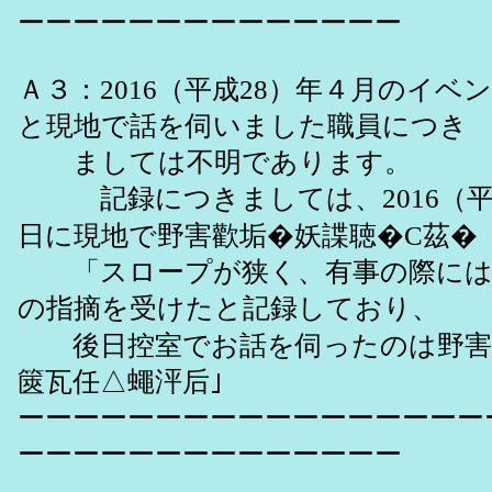
ーーーーーーーーーーーーーー
Ａ３：2016（平成28）年４月のイベ
と現地で話を伺いました職員につき
ましては不明であります。
記録につきましては、2016（平成2
日に現地で野害歡垢�妖諜聴�C茲�
「スロープが狭く、有事の際には
の指摘を受けたと記録しており、
後日控室でお話を伺ったのは野害
篋瓦任△蠅泙后｣
ーーーーーーーーーーーーーーーーー
ーーーーーーーーーーーーーー