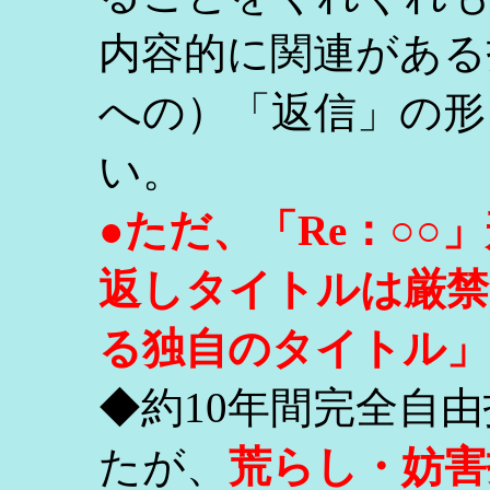
内容的に関連がある
への）「返信」の形
い。
●ただ、「Re：○
返しタイトルは厳禁
る独自のタイトル」
◆約10年間完全自
たが、
荒らし・妨害