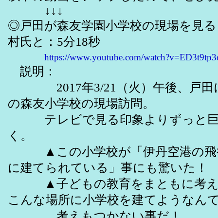
↓↓↓
◎戸田が森友学園小学校の現場を見る
村氏と：5分18秒
https://www.youtube.com/watch?v=ED3t9tp
説明：
2017年3/21（火）午後、戸田
の森友小学校の現場訪問。
テレビで見る印象よりずっと巨
く。
▲この小学校が「伊丹空港の飛行
に建てられている」事にも驚いた！
▲子どもの教育をまともに考え
こんな場所に小学校を建てようなん
考えもつかない事だ！