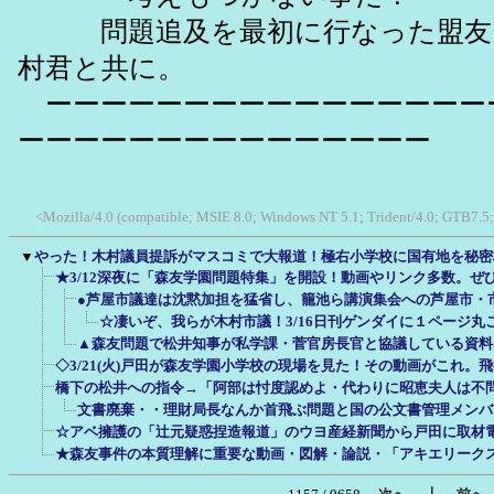
問題追及を最初に行なった盟友
村君と共に。
ーーーーーーーーーーーーーーーー
ーーーーーーーーーーーーーーー
<Mozilla/4.0 (compatible; MSIE 8.0; Windows NT 5.1; Trident/4.0; GTB7.5
▼
やった！木村議員提訴がマスコミで大報道！極右小学校に国有地を秘密
★3/12深夜に「森友学園問題特集」を開設！動画やリンク多数。ぜ
●芦屋市議達は沈黙加担を猛省し、籠池ら講演集会への芦屋市・
☆凄いぞ、我らが木村市議！3/16日刊ゲンダイに１ページ丸
▲森友問題で松井知事が私学課・菅官房長官と協議している資料
◇3/21(火)戸田が森友学園小学校の現場を見た！その動画がこれ。
橋下の松井への指令→「阿部は忖度認めよ・代わりに昭恵夫人は不
文書廃棄・・理財局長なんか首飛ぶ問題と国の公文書管理メンバ
☆アベ擁護の「辻元疑惑捏造報道」のウヨ産経新聞から戸田に取材
★森友事件の本質理解に重要な動画・図解・論説・「アキエリーク