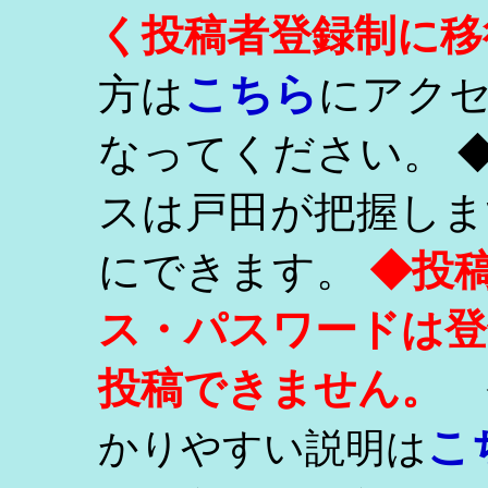
く投稿者登録制に移
こちら
方は
にアク
なってください。 
スは戸田が把握しま
にできます。
◆投
ス・パスワードは登
投稿できません。
こ
かりやすい説明は