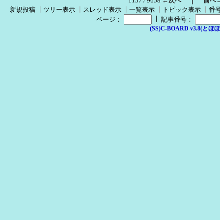
｜
1157 / 9658
←次へ
前へ
新規投稿
┃
ツリー表示
┃
スレッド表示
┃
一覧表示
┃
トピック表示
┃
番
┃
ページ：
記事番号：
(SS)C-BOARD v3.8(とほほ改v