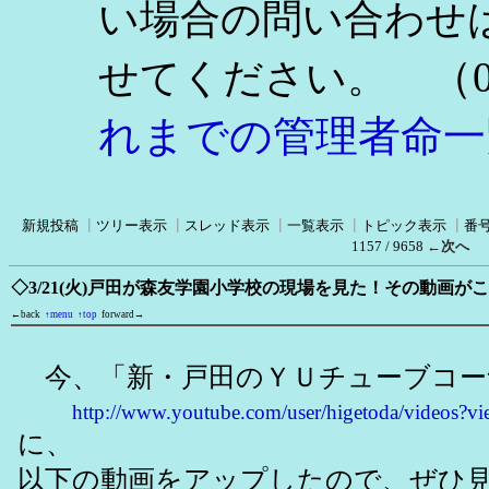
い場合の問い合わせ
（0
せてください。
れまでの管理者命一
新規投稿
┃
ツリー表示
┃
スレッド表示
┃
一覧表示
┃
トピック表示
┃
番
1157 / 9658
←次へ
◇3/21(火)戸田が森友学園小学校の現場を見た！その動画
←back
↑menu
↑top
forward→
今、「新・戸田のＹＵチューブコー
http://www.youtube.com/user/higetoda/videos?v
に、
以下の動画をアップしたので、ぜひ