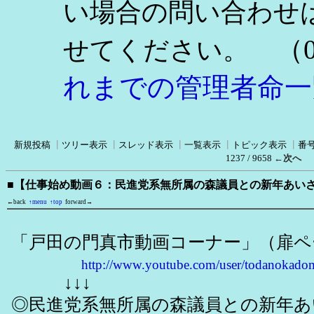
い場合の問い合わせ
（0
せてください。
れまでの管理者命一
新規投稿
┃
ツリー表示
┃
スレッド表示
┃
一覧表示
┃
トピック表示
┃
番
1237 / 9658
←次へ
■【仕事始め動画６：民進党系無所属の森議員との新年あい
←back
↑menu
↑top
forward→
「戸田の門真市動画コーナー」（扉ペ
http://www.youtube.com/user/todanokado
↓↓↓
◎民進党系無所属の森議員との新年あ