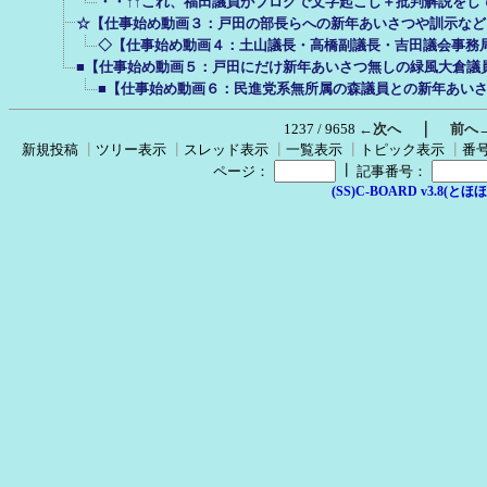
・・↑↑これ、福田議員がブログで文字起こし＋批判解説をし
☆【仕事始め動画３：戸田の部長らへの新年あいさつや訓示など：
◇【仕事始め動画４：土山議長・高橋副議長・吉田議会事務局
■【仕事始め動画５：戸田にだけ新年あいさつ無しの緑風大倉議
■【仕事始め動画６：民進党系無所属の森議員との新年あい
｜
1237 / 9658
←次へ
前へ
新規投稿
┃
ツリー表示
┃
スレッド表示
┃
一覧表示
┃
トピック表示
┃
番
┃
ページ：
記事番号：
(SS)C-BOARD v3.8(とほほ改v