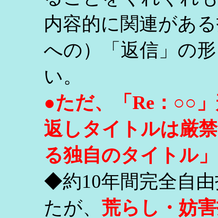
内容的に関連がある
への）「返信」の形
い。
●ただ、「Re：○
返しタイトルは厳禁
る独自のタイトル」
◆約10年間完全自
たが、
荒らし・妨害