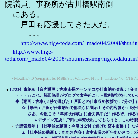
院議員。事務所が古川橋駅南側
にある。
戸田も応援してきた人だ。
↓↓↓
http://www.hige-toda.com/_mado04/2008/shuuin
http://www.hige-
toda.com/_mado04/2008/shuuinsen/img/higetodatuusin
<Mozilla/4.0 (compatible; MSIE 8.0; Windows NT 5.1; Trident/4.0; GTB7.
▼
12/28仕事納め【音声動画：宮本市長のヘンテコな仕事納め演説：5分4
・・・↑↑これ、福田議員がブログで文字起こし＋批判解説をしてい
◆【動画：宮本が5秒で逃げた！戸田との仕事収め挨拶で：7分37】
☆【動画：戸田が仕事納めで部長らに訓示！その内容ほか：6分4
さあ、今度こそ「年賀状作成」に全力集中だ！作るぞ、作る
▲デザイン完成！戸田に年賀状出してもらうと、この特製
☆謹賀新年！【仕事始め動画：今度は２秒で逃げた宮本市長！】な
▲【仕事始め動画１：ああ無内容！宮本市長の新年あいさつ：5分