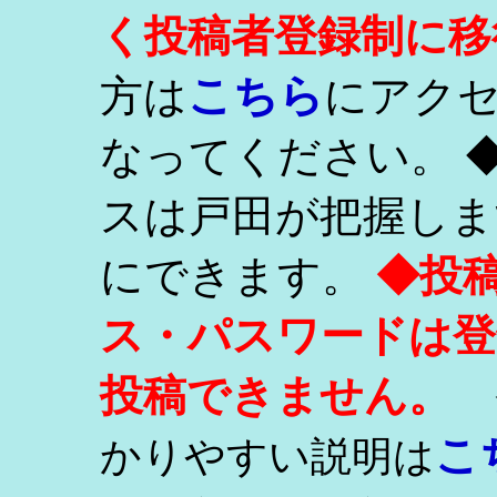
く投稿者登録制に移
こちら
方は
にアク
なってください。 
スは戸田が把握しま
にできます。
◆投
ス・パスワードは登
投稿できません。
こ
かりやすい説明は