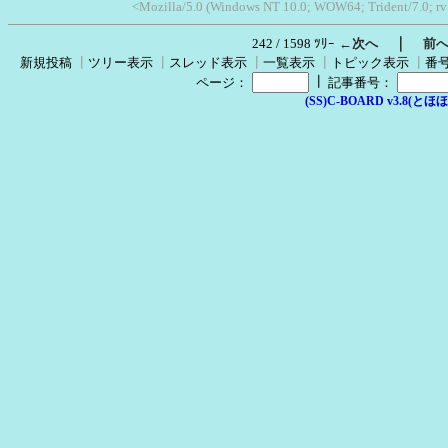
<Mozilla/5.0 (Windows NT 10.0; WOW64; Trident/7.0; r
｜
242 / 1598 ﾂﾘｰ
←次へ
前
新規投稿
┃
ツリー表示
┃
スレッド表示
┃
一覧表示
┃
トピック表示
┃
番
┃
ページ：
記事番号：
(SS)C-BOARD v3.8(とほほ改v