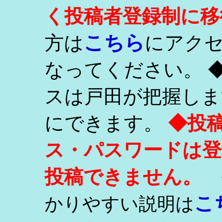
く投稿者登録制に移
こちら
方は
にアク
なってください。 
スは戸田が把握しま
にできます。
◆投
ス・パスワードは登
投稿できません。
こ
かりやすい説明は