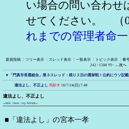
い場合の問い合わせ
（0
せてください。
れまでの管理者命一
新規投稿
┃
ツリー表示
┃
スレッド表示
┃
一覧表示
┃
トピック表示
┃
番
242 / 1598 ﾂﾘｰ
←次へ
▼
「門真市長選総合」第３スレッド：残り２日の選挙戦！公約にウソ記載
違法よし、不正よし
馬酔木
16/7/24(日) 7:48
違法よし、不正よし
←back
↑menu
↑top
forward→
■「違法よし」の宮本一孝