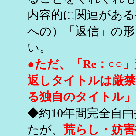
内容的に関連がある
への）「返信」の形
い。
●ただ、「Re：○
返しタイトルは厳禁
る独自のタイトル」
◆約10年間完全自
たが、
荒らし・妨害