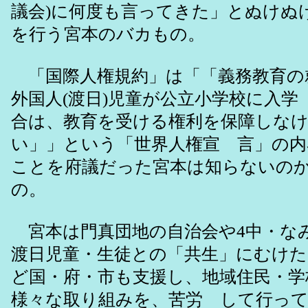
議会)に何度も言ってきた」とぬけぬ
を行う宮本のバカもの。
「国際人権規約」は「「義務教育の
外国人(渡日)児童が公立小学校に入学
合は、教育を受ける権利を保障しな
い」」という「世界人権宣 言」の内
ことを府議だった宮本は知らないの
の。
宮本は門真団地の自治会や4中・な
渡日児童・生徒との「共生」にむけ
ど国・府・市も支援し、地域住民・学
様々な取り組みを、苦労 して行っ