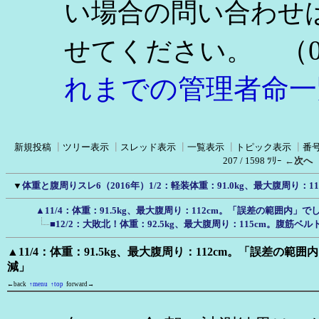
い場合の問い合わせ
（0
せてください。
れまでの管理者命一
新規投稿
┃
ツリー表示
┃
スレッド表示
┃
一覧表示
┃
トピック表示
┃
番
207 / 1598 ﾂﾘｰ
←次へ
▼
体重と腹周りスレ6（2016年）1/2：軽装体重：91.0kg、最大腹周り：1
▲11/4：体重：91.5kg、最大腹周り：112cm。「誤差の範囲内」
■12/2：大敗北！体重：92.5kg、最大腹周り：115cm。腹筋ベ
▲11/4：体重：91.5kg、最大腹周り：112cm。「誤差の範
減」
←back
↑menu
↑top
forward→