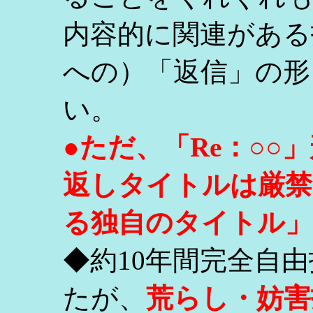
内容的に関連がある
への）「返信」の形
い。
●ただ、「Re：○
返しタイトルは厳禁
る独自のタイトル」
◆約10年間完全自
たが、
荒らし・妨害