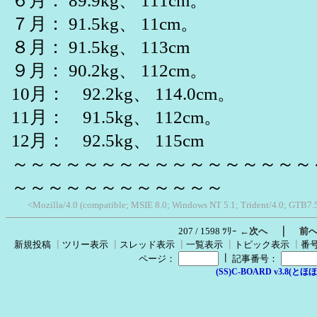
６月： 89.9kg、 111cm。
７月： 91.5kg、 11cm。
８月： 91.5kg、 113cm
９月： 90.2kg、 112cm。
10月： 92.2kg、 114.0cm。
11月： 91.5kg、 112cm。
12月： 92.5kg、 115cm
～～～～～～～～～～～～～～～～～
～～～～～～～～～～～～
<Mozilla/4.0 (compatible; MSIE 8.0; Windows NT 5.1; Trident/4.0; GTB7.
｜
207 / 1598 ﾂﾘｰ
←次へ
前
新規投稿
┃
ツリー表示
┃
スレッド表示
┃
一覧表示
┃
トピック表示
┃
番
┃
ページ：
記事番号：
(SS)C-BOARD v3.8(とほほ改v