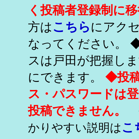
く投稿者登録制に移
こちら
方は
にアク
なってください。 
スは戸田が把握しま
にできます。
◆投
ス・パスワードは登
投稿できません。
こ
かりやすい説明は