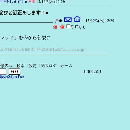
訂正をします！■
戸田
15/12/3(木) 12:29
詫びと訂正をします！■
戸田
- 15/12/3(木) 12:29 -
引用なし
レッド」を今から新規に
.5; YTB730...＠i60-35-87-219.s04.a027.ap.plala.or.jp>
へ→
号順表示
┃
検索
┃
設定
┃
過去ログ
┃
ホーム
1,360,551
er2.1) is Free