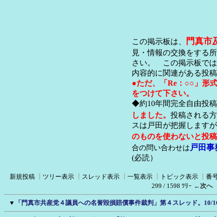
門真市
この掲示板は、
見・情報の交換をする所
さい。 この掲示板では
内容的に関連がある投稿
●ただ、「Re：○○」
をつけて下さい。
◆約10年間完全自由投
しました。
投稿される方
スは戸田が把握します
のものを使わないと投稿
戸田事
合の問い合わせは
(必読）
新規投稿
┃
ツリー表示
┃
スレッド表示
┃
一覧表示
┃
トピック表示
┃
番
299 / 1598 ﾂﾘｰ
←次へ
▼
「門真市共産党４議員への名誉毀損賠償事件裁判」第４スレッド。10/1