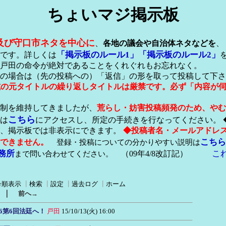
ちょいマジ掲示板
及び守口市ネタを中心に
、
各地の議会や自治体ネタなどを
、
「掲示板のルール1」
「掲示板のルール2」
です。詳しくは
戸田の命令が絶対であることをくれぐれもお忘れなく。
の場合は（先の投稿への）「返信」の形を取って投稿して下さ
形式の元タイトルの繰り返しタイトルは厳禁です。必ず「内容が
稿制を維持してきましたが、
荒らし・妨害投稿頻発のため、やむ
こちら
は
にアクセスし、所定の手続きを行なってください。 
が、掲示板では非表示にできます。
◆投稿者名・メールアドレ
こちら
できません。
登録・投稿についての分かりやすい説明は
務所
こ
まで問い合わせてください。
（09年4/8改訂記）
号順表示
┃
検索
┃
設定
┃
過去ログ
┃
ホーム
｜
前へ→
6第6回法廷へ！
戸田
15/10/13(火) 16:00