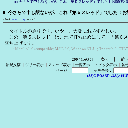
■↑今さらで申し訳ないが、これ「第５スレッド」でした！お詫びと
■↑今さらで申し訳ないが、これ「第５スレッド」でした！お
←back
↑menu
↑top
forward→
タイトルの通りです。いやー、大変にお恥ずかしい。
この「第５スレッド」はこれで打ち止めにして、「第６ス
立ち上げます。
<Mozilla/4.0 (compatible; MSIE 8.0; Windows NT 5.1; Trident/4.0; GTB7
｜
299 / 1598 ﾂﾘｰ
←次へ
前
新規投稿
┃
ツリー表示
┃
スレッド表示
┃
一覧表示
┃
トピック表示
┃
番
┃
ページ：
記事番号：
(SS)C-BOARD v3.8(とほほ改v