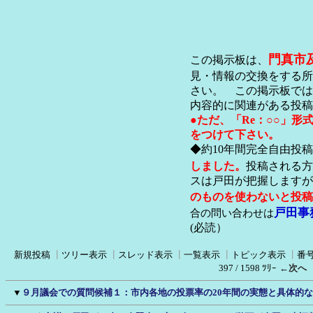
門真市
この掲示板は、
見・情報の交換をする所
さい。 この掲示板では
内容的に関連がある投稿
●ただ、「Re：○○」
をつけて下さい。
◆約10年間完全自由投
しました。
投稿される方
スは戸田が把握します
のものを使わないと投稿
戸田事
合の問い合わせは
(必読）
新規投稿
┃
ツリー表示
┃
スレッド表示
┃
一覧表示
┃
トピック表示
┃
番
397 / 1598 ﾂﾘｰ
←次へ
▼
９月議会での質問候補１：市内各地の投票率の20年間の実態と具体的