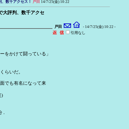
判、数千アクセス！
戸田
14/7/25(金) 10:22
で大評判、数千アクセ
戸田
- 14/7/25(金) 10:22 -
引用なし
ーをかけて闘っている」
くらいだ。
面でも有名になって来
)
.