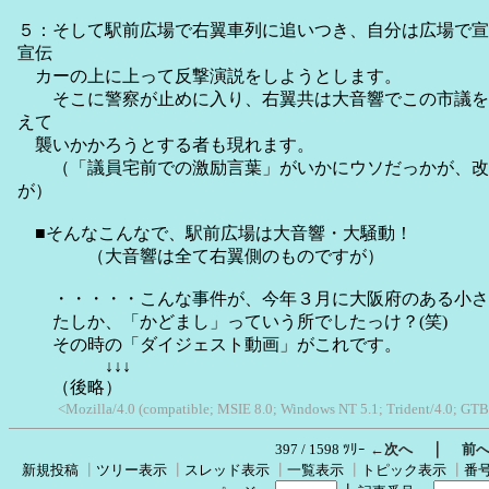
５：そして駅前広場で右翼車列に追いつき、自分は広場で宣
宣伝
カーの上に上って反撃演説をしようとします。
そこに警察が止めに入り、右翼共は大音響でこの市議を
えて
襲いかかろうとする者も現れます。
（「議員宅前での激励言葉」がいかにウソだっかが、改
が）
■そんなこんなで、駅前広場は大音響・大騒動！
（大音響は全て右翼側のものですが）
・・・・・こんな事件が、今年３月に大阪府のある小さ
たしか、「かどまし」っていう所でしたっけ？(笑)
その時の「ダイジェスト動画」がこれです。
↓↓↓
（後略）
<Mozilla/4.0 (compatible; MSIE 8.0; Windows NT 5.1; Trident/4.0; GTB
｜
397 / 1598 ﾂﾘｰ
←次へ
前
新規投稿
┃
ツリー表示
┃
スレッド表示
┃
一覧表示
┃
トピック表示
┃
番