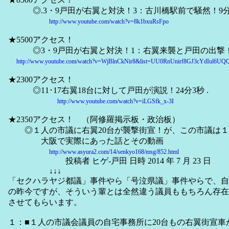
◎.3・9戸田が右翼と対決！3：古川橋駅前で騒然！9分37
http://www.youtube.com/watch?v=8k1bxuRsFpo
★5500アクセス！
◎3・9戸田が右翼と対決！1：右翼来襲と戸田の出撃！８
http://www.youtube.com/watch?v=WjBlnCkNir8&list=UU0RnUnirf8GJ3cYdIul6UQ
★2300アクセス！
◎11･17右翼18台に対して戸田が演説！24分3秒 .
http://www.youtube.com/watch?v=iLGSfk_x-3I
★2350アクセス！ （阿修羅掲示板・政治板）
◎１人の市議に右翼20台が襲撃街宣！が、この市議は１
大阪で実際にあった話とその動画
http://www.asyura2.com/14/senkyo168/msg/852.html
投稿者 ヒゲ-戸田 日時 2014 年 7 月 23 日
↓↓↓
「セクハラヤジ都議」事件やら「号泣県議」事件やらで、自
の昨今ですが、そういう輩とは全然違う議員ももちろん存在
させてもらいます。
１：■１人の市議会議員の自宅事務所に20台もの右翼街宣車