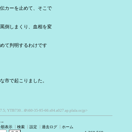
伝カーを止めて、そこで
罵倒しまくり、血相を変
めて判明するわけです
な市で起こりました。
7.5; YTB730...＠i60-35-95-66.s04.a027.ap.plala.or.jp>
へ→
号順表示
┃
検索
┃
設定
┃
過去ログ
┃
ホーム