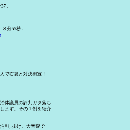
 .
分55秒 .
Q
人で右翼と対決街宣！
治体議員の評判ガタ落ち
します。その１例を紹介
が押し掛け、大音響で