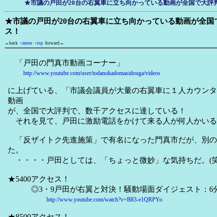
★市議の戸田が20台の右翼車に立ち向かっている動画が全国で大評
★市議の戸田が20台の右翼車に立ち向かっている動画が全国
ス！
←back
↑menu
↑top
forward→
「戸田の門真市動画コーナー」
http://www.youtube.com/user/todanokadomasidouga/videos
に上げている、「市議会議員が大量の右翼車に１人カウンタ
動画
が、全国で大評判で、数千アクセスに達している！
それを見て、戸田に激励電話をかけて来る人が何人かいる
「反ザイトク先進施策」で有名になった門真市だが、別の
た。
・・・・戸田としては、「ちょっと微妙」な気持ちだ。(笑
★5400アクセス！
◎3・9戸田が右翼と対決！騒動場面ダイジェスト：6分 
http://www.youtube.com/watch?v=B83-e1QRPYo
★8500アクセス！