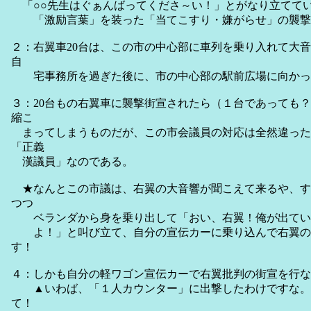
「○○先生はぐぁんばってくださ～い！」とがなり立てて
「激励言葉」を装った「当てこすり・嫌がらせ」の襲撃
２：右翼車20台は、この市の中心部に車列を乗り入れて大
自
宅事務所を過ぎた後に、市の中心部の駅前広場に向かっ
３：20台もの右翼車に襲撃街宣されたら（１台であっても
縮こ
まってしまうものだが、この市会議員の対応は全然違った
「正義
漢議員」なのである。
★なんとこの市議は、右翼の大音響が聞こえて来るや、す
つつ
ベランダから身を乗り出して「おい、右翼！俺が出てい
よ！」と叫び立て、自分の宣伝カーに乗り込んで右翼の
す！
４：しかも自分の軽ワゴン宣伝カーで右翼批判の街宣を行な
▲いわば、「１人カウンター」に出撃したわけですな。2
て！