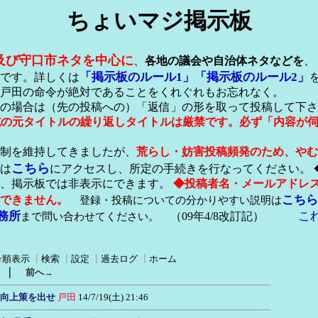
ちょいマジ掲示板
及び守口市ネタを中心に
、
各地の議会や自治体ネタなどを
、
「掲示板のルール1」
「掲示板のルール2」
です。詳しくは
戸田の命令が絶対であることをくれぐれもお忘れなく。
の場合は（先の投稿への）「返信」の形を取って投稿して下さ
形式の元タイトルの繰り返しタイトルは厳禁です。必ず「内容が
稿制を維持してきましたが、
荒らし・妨害投稿頻発のため、やむ
こちら
は
にアクセスし、所定の手続きを行なってください。 
が、掲示板では非表示にできます。
◆投稿者名・メールアドレ
こちら
できません。
登録・投稿についての分かりやすい説明は
務所
こ
まで問い合わせてください。
（09年4/8改訂記）
号順表示
┃
検索
┃
設定
┃
過去ログ
┃
ホーム
｜
前へ→
な向上策を出せ
戸田
14/7/19(土) 21:46