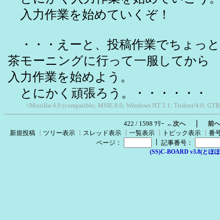
入力作業を始めていくぞ！
・・・えーと、投稿作業でちょっと
茶モーニングに行って一服してから
入力作業を始めよう。
とにかく頑張ろう。・・・・・・
<Mozilla/4.0 (compatible; MSIE 8.0; Windows NT 5.1; Trident/4.0; GTB
｜
422 / 1598 ﾂﾘｰ
←次へ
前
新規投稿
┃
ツリー表示
┃
スレッド表示
┃
一覧表示
┃
トピック表示
┃
番
┃
ページ：
記事番号：
(SS)C-BOARD v3.8(とほほ改v