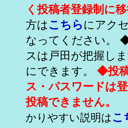
く投稿者登録制に移
こちら
方は
にアク
なってください。 
スは戸田が把握しま
にできます。
◆投
ス・パスワードは登
投稿できません。
こ
かりやすい説明は