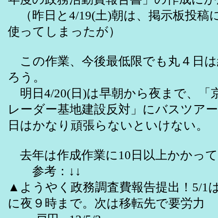
（昨日と4/19(土)朝は、掲示板投
使ってしまったが）
この作業、今後最低限でも丸４日は
ろう。
明日4/20(日)は早朝から夜まで、
レーダー基地建設反対」にバスツア
日はかなり頑張らないといけない。
去年は作成作業に10日以上かかって
参考：↓↓
▲ようやく政務調査費報告提出！5/1
に夜９時まで。次は移転先で要労力