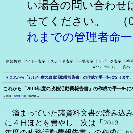
い場合の問い合わせ
（0
せてください。
れまでの管理者命一
新規投稿
┃
ツリー表示
┃
スレッド表示
┃
一覧表示
┃
トピック表示
┃
番
422 / 1598 ﾂﾘｰ
←次へ
▼
これから「2013年度の政務活動費報告書」の作成で手一杯になります
これから「2013年度の政務活動費報告書」の作成で手一杯
←back
↑menu
↑top
forward→
溜まっていた諸資料文書の読み込み
に４日ほどを費やし、次は「2013
年度の政務活動費報告書」の作成にか