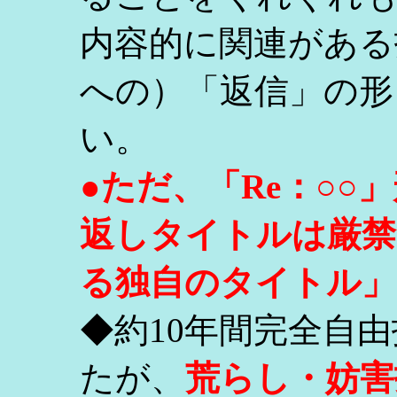
内容的に関連がある
への）「返信」の形
い。
●ただ、「Re：○
返しタイトルは厳禁
る独自のタイトル」
◆約10年間完全自
たが、
荒らし・妨害