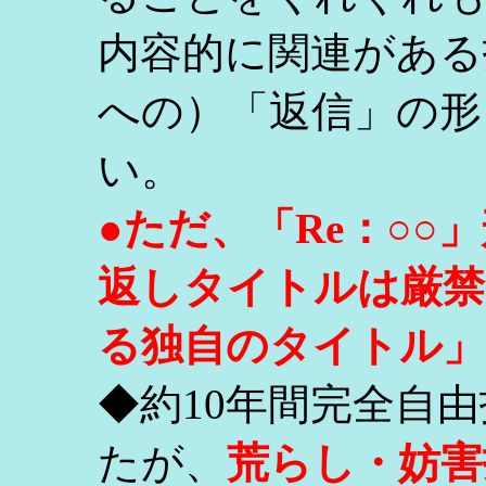
内容的に関連がある
への）「返信」の形
い。
●ただ、「Re：○
返しタイトルは厳禁
る独自のタイトル」
◆約10年間完全自
たが、
荒らし・妨害