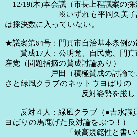
12/19(木)本会議（市長上程議案の
※いずれも平岡久美子議長
は採決数に入っていない。
★議案第64号：門真市自治基本条例
賛成17人：公明党、自民党、門真
産党（問題指摘の賛成討論あり）
戸田（積極賛成の討論で、
さと緑風クラブのネットウヨばりの
反対姿勢を厳しく批
反対４人：緑風クラブ（●吉水議
ヨばりの馬鹿げた反対論をぶつ！）
「最高規範性と書いてい