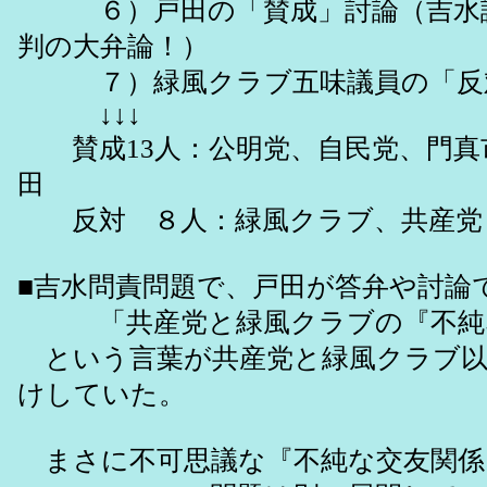
６）戸田の「賛成」討論（吉水議
判の大弁論！）
７）緑風クラブ五味議員の「反
↓↓↓
賛成13人：公明党、自民党、門真
田
反対 ８人：緑風クラブ、共産党
■吉水問責問題で、戸田が答弁や討論
「共産党と緑風クラブの『不純
という言葉が共産党と緑風クラブ以
けしていた。
まさに不可思議な『不純な交友関係