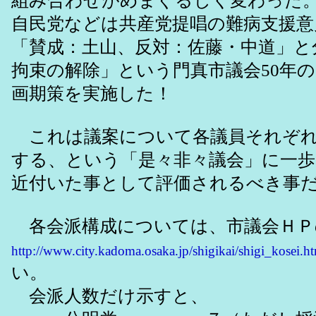
組み合わせがめまぐるしく変わった
自民党などは共産党提唱の難病支援意
「賛成：土山、反対：佐藤・中道」と
拘束の解除」という門真市議会50年
画期策を実施した！
これは議案について各議員それぞれ
する、という「是々非々議会」に一歩
近付いた事として評価されるべき事
各会派構成については、市議会ＨＰ
http://www.city.kadoma.osaka.jp/shigikai/shigi_kosei.h
い。
会派人数だけ示すと、