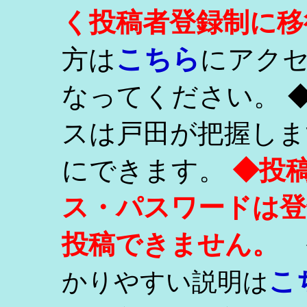
く投稿者登録制に移
こちら
方は
にアク
なってください。 
スは戸田が把握しま
にできます。
◆投
ス・パスワードは登
投稿できません。
こ
かりやすい説明は