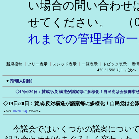
い場合の問い合わせ
（0
せてください。
れまでの管理者命一
新規投稿
┃
ツリー表示
┃
スレッド表示
┃
一覧表示
┃
トピック表示
┃
番
450 / 1598 ﾂﾘｰ
←次へ
▼
[管理人削除]
◇19日/20日：賛成/反対構造が議案毎に多様化！自民党は会派拘束
◇19日/20日：賛成/反対構造が議案毎に多様化！自民党は
←back
↑menu
↑top
forward→
今議会ではいくつかの議案について