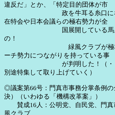
違反だ」とか、「特定目的団体が市
政を牛耳る糸口になる
在特会や日本会議らの極右勢力が全
国展開している馬鹿主
の！
緑風クラブが極右・
ーチ勢力につながりを持っている事
が判明した！（・・・
別途特集して取り上げていく）
◎議案第66号：門真市事務分掌条例
決）（いわゆる「機構改革案」）
賛成16人：公明党、自民党、門真
風クラブ