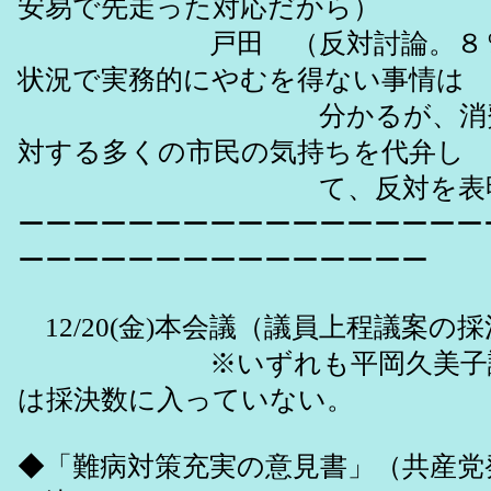
安易で先走った対応だから）
戸田 （反対討論。８％化
状況で実務的にやむを得ない事情は
分かるが、消費税値
対する多くの市民の気持ちを代弁し
て、反対を表明す
ーーーーーーーーーーーーーーーーー
ーーーーーーーーーーーーーーー
12/20(金)本会議（議員上程議案の
※いずれも平岡久美子議長
は採決数に入っていない。
◆「難病対策充実の意見書」（共産党