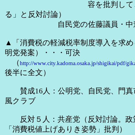
容を批判して、「賛
る」と反対討論）
自民党の佐藤議員・中道
▲「消費税の軽減税率制度導入を求め
明党発案）・・・可決
（
http://www.city.kadoma.osaka.jp/shigikai/pdf/gi
後半に全文）
賛成16人：公明党、自民党、門真
風クラブ
反対５人：共産党（反対討論。政
「消費税値上げありき姿勢」批判）