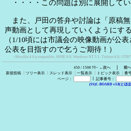
・・・・この問題は別に展開してい
また、戸田の答弁や討論は「原稿無
声動画として再現していくようにす
（1/10頃には市議会の映像動画が公
公表を目指すので乞うご期待！）
<Mozilla/4.0 (compatible; MSIE 8.0; Windows NT 5.1; Trident/4.0; GTB7
｜
450 / 1598 ﾂﾘｰ
←次へ
前
新規投稿
┃
ツリー表示
┃
スレッド表示
┃
一覧表示
┃
トピック表示
┃
番
┃
ページ：
記事番号：
(SS)C-BOARD v3.8(とほほ改v