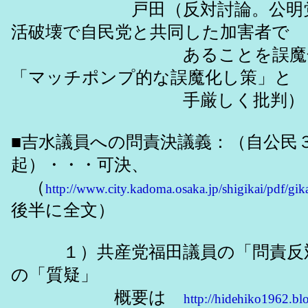
戸田（反対討論。公明党を
活破壊で自民党と共同した加害者で
あることを誤魔化し
「マッチポンプ的な誤魔化し策」と
手厳しく批判）
■吉水議員への問責決議義：（自公民
起）・・・可決、
（
http://www.city.kadoma.osaka.jp/shigikai/pdf/gi
後半に全文）
１）共産党福田議員の「問責反対
の「質疑」
概要は
http://hidehiko1962.bl