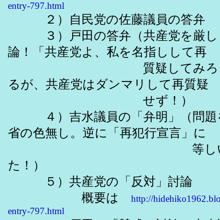
entry-797.html
２）自民党の佐藤議員の答弁
３）戸田の答弁（共産党を厳し
論！「共産党よ、私を名指しして再
質疑してみろ！」と
るが、共産党はダンマリして再質疑
せず！）
４）吉水議員の「弁明」（問題
省の色無し。逆に「再犯行宣言」に
等しい事す
た！）
５）共産党の「反対」討論
概要は
http://hidehiko1962.bl
entry-797.html