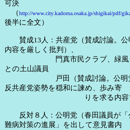
可決
（
http://www.city.kadoma.osaka.jp/shigikai/pdf/gi
後半に全文）
賛成13人：共産党（賛成討論。公
内容を厳しく批判）、
門真市民クラブ、緑風クラ
との土山議員
戸田（賛成討論。公明党の
反共産党姿勢を穏和に諫め、歩み寄
りを求る内容で
反対８人：公明党（春田議員が「
難病対策の進展」を出して意見書内