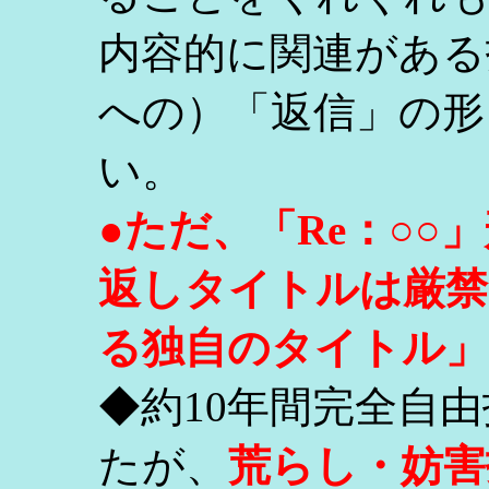
内容的に関連がある
への）「返信」の形
い。
●ただ、「Re：○
返しタイトルは厳禁
る独自のタイトル」
◆約10年間完全自
たが、
荒らし・妨害