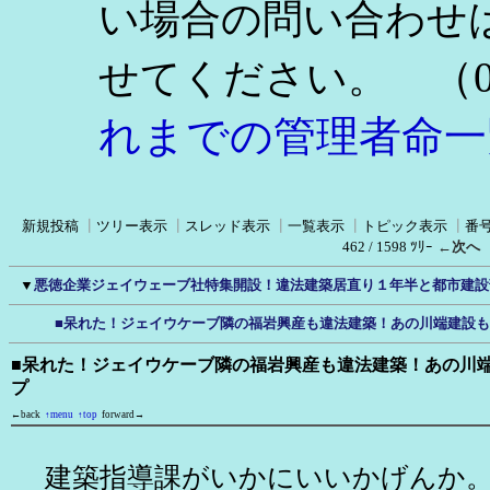
い場合の問い合わせ
（0
せてください。
れまでの管理者命一
新規投稿
┃
ツリー表示
┃
スレッド表示
┃
一覧表示
┃
トピック表示
┃
番
462 / 1598 ﾂﾘｰ
←次へ
▼
悪徳企業ジェイウェーブ社特集開設！違法建築居直り１年半と都市建設
■呆れた！ジェイウケーブ隣の福岩興産も違法建築！あの川端建設
■呆れた！ジェイウケーブ隣の福岩興産も違法建築！あの川
プ
←back
↑menu
↑top
forward→
建築指導課がいかにいいかげんか