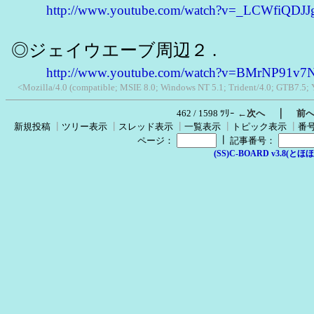
http://www.youtube.com/watch?v=_LCWfiQDJJ
◎ジェイウエーブ周辺２ .
http://www.youtube.com/watch?v=BMrNP91v7
<Mozilla/4.0 (compatible; MSIE 8.0; Windows NT 5.1; Trident/4.0; GTB7.5;
｜
462 / 1598 ﾂﾘｰ
←次へ
前
新規投稿
┃
ツリー表示
┃
スレッド表示
┃
一覧表示
┃
トピック表示
┃
番
┃
ページ：
記事番号：
(SS)C-BOARD v3.8(とほほ改v