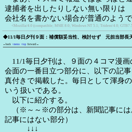
逮捕者を出したりしない無い限りは
会社名を書かない場合が普通のよう
<Mozilla/4.0 (compatible; MSIE 8.0; Windows NT 5.1; Trident/4.0; GTB7.
◆11/1毎日夕刊９面：補償額妥当性、検討せず 元担当部長
←back
↑menu
↑top
forward→
11/1毎日夕刊は、９面の４コマ漫
会面の一番目立つ部分に、以下の記事
真付きで掲載した。毎日として渾身
いう扱いである。
以下に紹介する。
（※～～※の部分は、新聞記事には
記事にはない部分）
↓↓↓