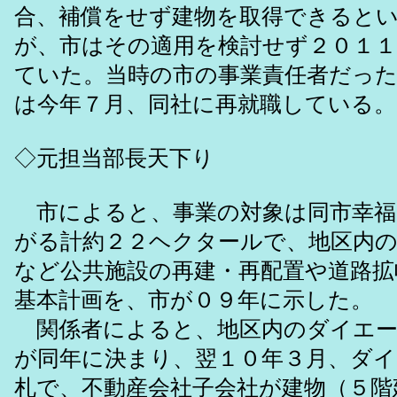
合、補償をせず建物を取得できると
が、市はその適用を検討せず２０１
ていた。当時の市の事業責任者だった
は今年７月、同社に再就職している。
◇元担当部長天下り
市によると、事業の対象は同市幸福
がる計約２２ヘクタールで、地区内の
など公共施設の再建・再配置や道路拡
基本計画を、市が０９年に示した。
関係者によると、地区内のダイエー
が同年に決まり、翌１０年３月、ダ
札で、不動産会社子会社が建物（５階