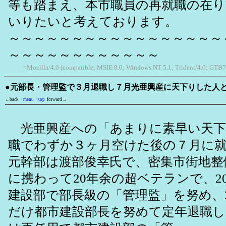
等も踏まえ、本市職員の再就職の在
いりたいと考えております。
～～～～～～～～～～～～～～～～～
～～～～～～～～～～～～
<Mozilla/4.0 (compatible; MSIE 8.0; Windows NT 5.1; Trident/4.0; GTB7
●元部長・管理監で３月退職し７月光亜興産に天下りした人と戸
←back
↑menu
↑top
forward→
光亜興産への「あまりに素早い天下
職でわずか３ヶ月空けた後の７月に
元幹部は渡部俊幸氏で、密集市街地整
に携わって20年余の超ベテランで、20
建設部で部長級の「管理監」を努め、2
だけ都市建設部長を努めて定年退職し、