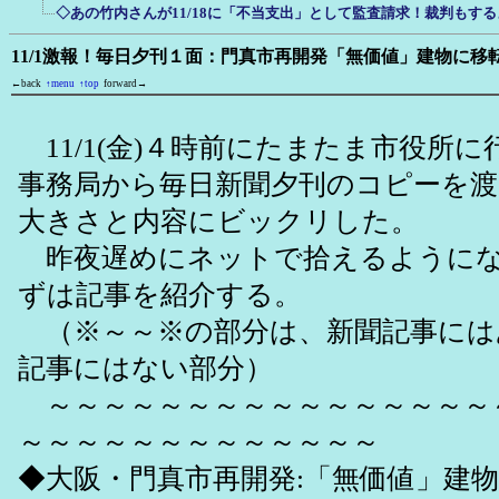
◇あの竹内さんが11/18に「不当支出」として監査請求！裁判もする
11/1激報！毎日夕刊１面：門真市再開発「無価値」建物に移
←back
↑menu
↑top
forward→
11/1(金)４時前にたまたま市役所
事務局から毎日新聞夕刊のコピーを
大きさと内容にビックリした。
昨夜遅めにネットで拾えるようにな
ずは記事を紹介する。
（※～～※の部分は、新聞記事には
記事にはない部分）
～～～～～～～～～～～～～～～～
～～～～～～～～～～～～～
◆大阪・門真市再開発:「無価値」建