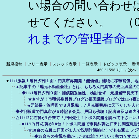
い場合の問い合わせ
（0
せてください。
れまでの管理者命一
新規投稿
┃
ツリー表示
┃
スレッド表示
┃
一覧表示
┃
トピック表示
┃
番
460 / 1598 ﾂﾘｰ
←次へ
▼
11/1激報！毎日夕刊１面：門真市再開発「無価値」建物に移転補償、地
▲記事中の「地元不動産会社」とは、もちろん門真市の光亜興産の
◆11/1毎日夕刊９面：補償額妥当性、検討せず 元担当部長天
★さすが！市職労委員長ブログと福田議員ブログでは11/1夜
●元部長・管理監で３月退職し７月光亜興産に天下りした人と戸
◆夕刊報道で門真市が５時記者会見、戸田も傍聴！記者追及は迫力
△11/12に右翼が1台来て「戸田先生！トポス問題を調べて下さ～
■11/17(日)右翼が18台！トポス問題で市長糾弾と戸田に調査報
☆18台の右翼に戸田が１人で説明討議挑む！でも右翼去って
◆18台もの右翼を動かしたのは誰？どういう勢力？すご