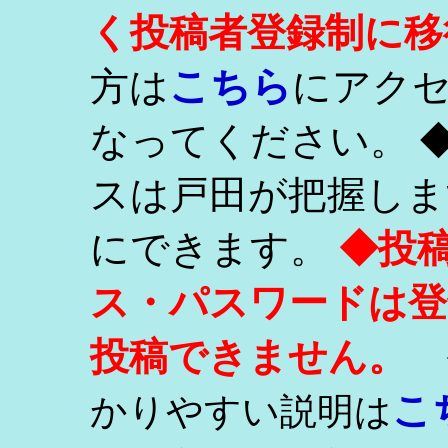
く投稿者登録制に移
こちら
方は
にアク
なってください。 
スは戸田が把握しま
にできます。
◆投
ス・パスワードは登
投稿できません。
こ
かりやすい説明は