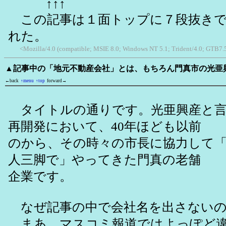
↑↑↑
この記事は１面トップに７段抜きで
れた。
<Mozilla/4.0 (compatible; MSIE 8.0; Windows NT 5.1; Trident/4.0; GTB7.
▲記事中の「地元不動産会社」とは、もちろん門真市の光亜
←back
↑menu
↑top
forward→
タイトルの通りです。光亜興産と言
再開発において、40年ほども以前
のから、その時々の市長に協力して
人三脚で」やってきた門真の老舗
企業です。
なぜ記事の中で会社名を出さないの
まあ、マスコミ報道ではよっぽど違