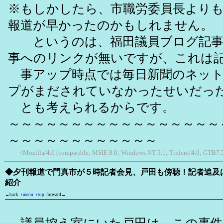
※もしかしたら、市職労委員長より
報道が早かったのかもしれません。
というのは、福田議員ブログ記事
事へのリンクが無いですが、これは
事アップ時点では毎日新聞のネット
プがまだされていなかったせいだっ
とも考えられるからです。
～～～～～～～～～～～～～～～～～
～～～～～～～～～～～～
<Mozilla/4.0 (compatible; MSIE 8.0; Windows NT 5.1; Trident/4.0; GTB7.
◆夕刊報道で門真市が５時記者会見、戸田も傍聴！記者追及
紹介
←back
↑menu
↑top
forward→