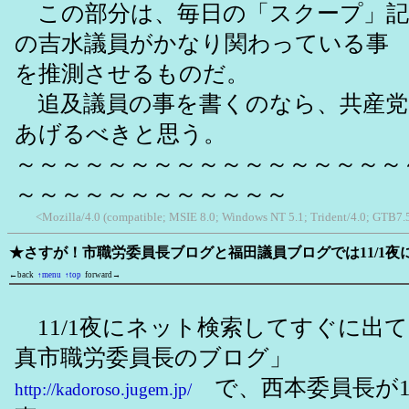
この部分は、毎日の「スクープ」記
の吉水議員がかなり関わっている事
を推測させるものだ。
追及議員の事を書くのなら、共産党
あげるべきと思う。
～～～～～～～～～～～～～～～～～
～～～～～～～～～～～～
<Mozilla/4.0 (compatible; MSIE 8.0; Windows NT 5.1; Trident/4.0; GTB7.
★さすが！市職労委員長ブログと福田議員ブログでは11/1夜
←back
↑menu
↑top
forward→
11/1夜にネット検索してすぐに出
真市職労委員長のブログ」
で、西本委員長が18
http://kadoroso.jugem.jp/