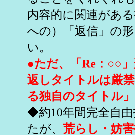
内容的に関連がある
への）「返信」の形
い。
●ただ、「Re：○
返しタイトルは厳禁
る独自のタイトル」
◆約10年間完全自
たが、
荒らし・妨害