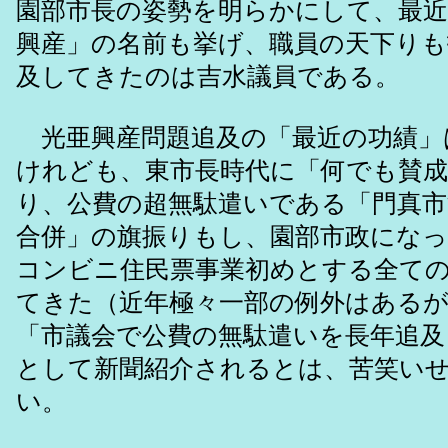
園部市長の姿勢を明らかにして、最近
興産」の名前も挙げ、職員の天下りも
及してきたのは吉水議員である。
光亜興産問題追及の「最近の功績」
けれども、東市長時代に「何でも賛成
り、公費の超無駄遣いである「門真市
合併」の旗振りもし、園部市政にな
コンビニ住民票事業初めとする全て
てきた（近年極々一部の例外はあるが
「市議会で公費の無駄遣いを長年追及
として新聞紹介されるとは、苦笑い
い。