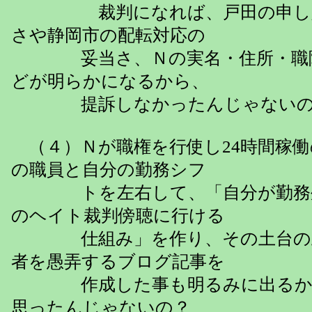
裁判になれば、戸田の申し入
さや静岡市の配転対応の
妥当さ、Ｎの実名・住所・職階
どが明らかになるから、
提訴しなかったんじゃないの
（４）Ｎが職権を行使し24時間稼働
の職員と自分の勤務シフ
トを左右して、「自分が勤務外
のヘイト裁判傍聴に行ける
仕組み」を作り、その土台の上
者を愚弄するブログ記事を
作成した事も明るみに出るか
思ったんじゃないの？