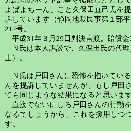
よぱよちーん」こと久保田直己氏を
訴しています（静岡地裁民事第１部平
212号。
平成31年３月29日判決言渡。賠償金
Ｎ氏は本人訴訟で、久保田氏の代理
士）。
Ｎ氏は戸田さんに恐怖を抱いている
んを提訴していませんが、もし戸田
ても同じような結果になると思いま
直接でないにしろ戸田さんの行動を
なるでしょうから、これを援用しつ
す。