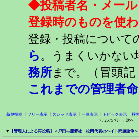
◆投稿者名・メール
登録時のものを使わ
登録・投稿について
ら
。うまくいかない
務所
（冒頭記
まで。
これまでの管理者命
新規投稿
┃
ツリー表示
┃
スレッド表示
┃
一覧表示
┃
トピック表示
┃
検
7 / 2575 ﾂﾘｰ
←次へ
▼
【管理人による再投稿】＜戸田vs鹿砦社・松岡代表のヘイト問題論争＞