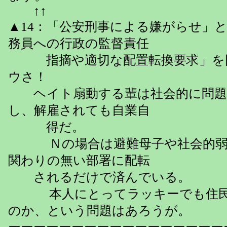
↑↑
▲14：「公安刑事による嫌がらせ」
務員への行政の監督責任
指摘や適切な配置転換要求」を
ウさ！
ヘイト扇動する輩は社会的に問題
し、解雇されても自業自
得だ。
Ｎの場合は避難母子や社会的弱
関わりの無い部署に配転
されるだけで済んでいる。
本人にとってラッキーでも住民
のか、という問題はあろうが。