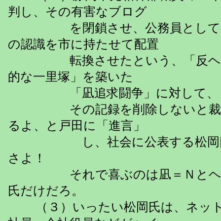
判し、その有害なブログ
を閉鎖させ、公務員として不
の認識を市に持たせて配置
転換させたという、「反ヘイ
的な一里塚」を築いた
「凪追求闘争」に対して、
その記録を削除しないと裁判
るよ、と戸田に「進言」
し、社会に公表する松岡氏
さよ！
それで喜ぶのは凪＝Ｎとヘイ
氏だけだろ。
（３）いったい松岡氏は、ネット