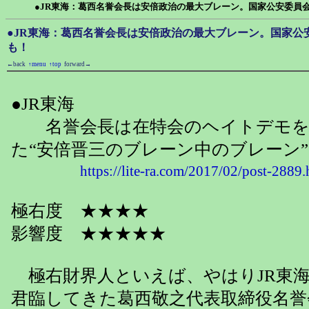
●JR東海：葛西名誉会長は安倍政治の最大ブレーン。国家公安委員
●JR東海：葛西名誉会長は安倍政治の最大ブレーン。国家公
も！
←back
↑menu
↑top
forward→
●JR東海
名誉会長は在特会のヘイトデモを
た“安倍晋三のブレーン中のブレーン”
https://lite-ra.com/2017/02/post-2889.
極右度 ★★★★
影響度 ★★★★★
極右財界人といえば、やはりJR東海
君臨してきた葛西敬之代表取締役名誉