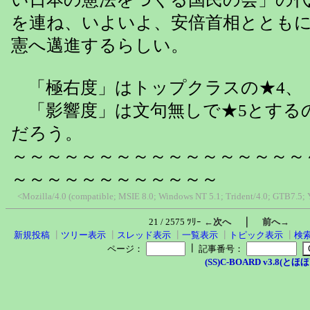
を連ね、いよいよ、安倍首相ととも
憲へ邁進するらしい。
「極右度」はトップクラスの★4、
「影響度」は文句無しで★5とする
だろう。
～～～～～～～～～～～～～～～～～
～～～～～～～～～～～～
<Mozilla/4.0 (compatible; MSIE 8.0; Windows NT 5.1; Trident/4.0; GTB7.5;
｜
21 / 2575 ﾂﾘｰ
←次へ
前へ→
新規投稿
┃
ツリー表示
┃
スレッド表示
┃
一覧表示
┃
トピック表示
┃
検
┃
ページ：
記事番号：
(SS)C-BOARD v3.8(とほほ改v