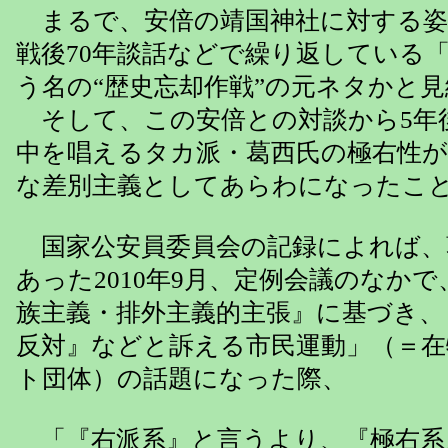
まるで、安倍の靖国神社に対する姿勢
戦後70年談話などで繰り返している
う名の“歴史忘却作戦”の元ネタかと
そして、この安倍との対談から5年
中を唱えるタカ派・葛西氏の極右性
な差別主義としてあらわになったこ
国家公安員委員会の記録によれば、
あった2010年9月、定例会議のなか
族主義・排外主義的主張』に基づき、
反対』などと訴える市民運動」（＝
ト団体）の話題になった際、
「『右派系』と言うより、『極右系