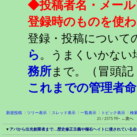
◆投稿者名・メール
登録時のものを使わ
登録・投稿について
ら
。うまくいかない
務所
（冒頭記
まで。
これまでの管理者命
新規投稿
┃
ツリー表示
┃
スレッド表示
┃
一覧表示
┃
トピック表示
┃
検
21 / 2575 ﾂﾘｰ
←次へ
▼
アパから出光創業者まで…歴史修正主義や極右ヘイトに侵されている企