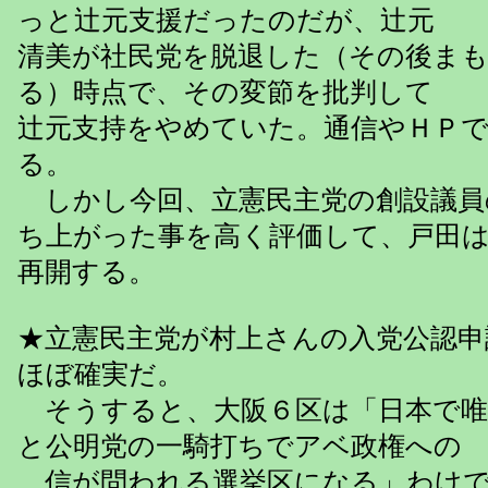
っと辻元支援だったのだが、辻元
清美が社民党を脱退した（その後ま
る）時点で、その変節を批判して
辻元支持をやめていた。通信やＨＰ
る。
しかし今回、立憲民主党の創設議員
ち上がった事を高く評価して、戸田
再開する。
★立憲民主党が村上さんの入党公認申
ほぼ確実だ。
そうすると、大阪６区は「日本で唯
と公明党の一騎打ちでアベ政権への
信が問われる選挙区になる」わけ