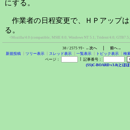
にする。
作業者の日程変更で、ＨＰアップは10
る。
<Mozilla/4.0 (compatible; MSIE 8.0; Windows NT 5.1; Trident/4.0; GTB7.5
｜
38 / 2575 ﾂﾘｰ
←次へ
前へ→
新規投稿
┃
ツリー表示
┃
スレッド表示
┃
一覧表示
┃
トピック表示
┃
検
┃
ページ：
記事番号：
(SS)C-BOARD v3.8(とほほ改v