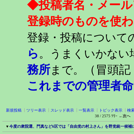
◆投稿者名・メール
登録時のものを使わ
登録・投稿について
ら
。うまくいかない
務所
（冒頭記
まで。
これまでの管理者命
新規投稿
┃
ツリー表示
┃
スレッド表示
┃
一覧表示
┃
トピック表示
┃
検
38 / 2575 ﾂﾘｰ
←次へ
▼
今度の衆院選、門真など6区では「自由党の村上さん」を野党統一候補