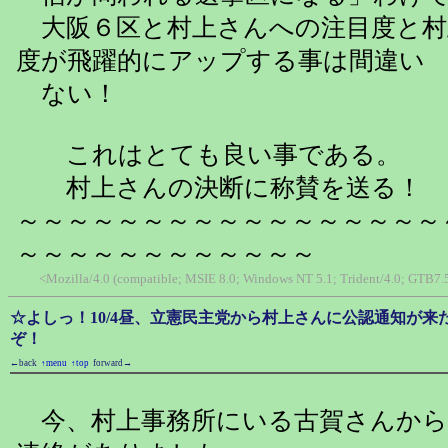
大阪６区と村上さんへの注目度と村
度が飛躍的にアップする事は間違い
ない！
これはとても良い事である。
村上さんの決断に称賛を送る！
～～～～～～～～～～～～～～～～～
～～～～～～～～～～～～
<Mozilla/4.0 (compatible; MSIE 8.0; Windows NT 5.1; Trident/4.0; GTB7.
☆よしっ！10/4昼、立憲民主党から村上さんに公認通知が来
ぞ！
←back
↑menu
↑top
forward→
今、村上事務所にいる古賀さんから