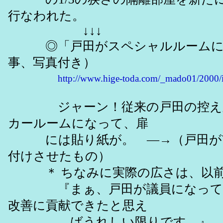
行なわれた。
↓↓↓
◎「戸田がスペシャルルームに転居
事、写真付き）
http://www.hige-toda.com/_mado01/2000
ジャーン！従来の戸田の控え室
カールームになって、扉
には貼り紙が。 ―→（戸田が市民
付けさせたもの）
＊ ちなみに実際の広さは、以前控
『まぁ、戸田が議員になって初
改善に貢献できたと思え
ばうれしい限りです。』