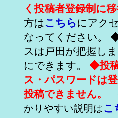
く投稿者登録制に移
こちら
方は
にアク
なってください。 
スは戸田が把握しま
にできます。
◆投
ス・パスワードは登
投稿できません。
こ
かりやすい説明は