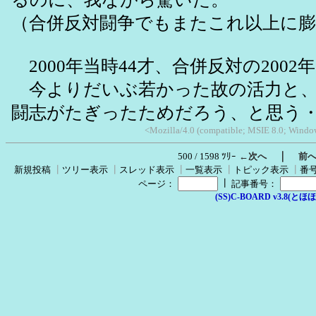
（合併反対闘争でもまたこれ以上に
2000年当時44才、合併反対の2002年
今よりだいぶ若かった故の活力と、
闘志がたぎったためだろう、と思う
<Mozilla/4.0 (compatible; MSIE 8.0; Window
｜
500 / 1598 ﾂﾘｰ
←次へ
前
新規投稿
┃
ツリー表示
┃
スレッド表示
┃
一覧表示
┃
トピック表示
┃
番
┃
ページ：
記事番号：
(SS)C-BOARD v3.8(とほほ改v