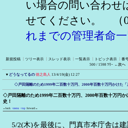
い場合の問い合わせ
（0
せてください。
れまでの管理者命一
新規投稿
┃
ツリー表示
┃
スレッド表示
┃
一覧表示
┃
トピック表示
┃
番
500 / 1598 ﾂﾘｰ
←次へ
▼
どうなってるの
徳之島人
13/4/19(金) 12:27
◇戸田隔離のため1999年二百数十万円、2000年百数十万円かけた
◇戸田隔離のため1999年二百数十万円、2000年百数十万円
史！
←back
↑menu
↑top
forward→
5/2(木)を最後に、門真市本庁舎は