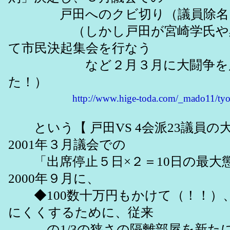
戸田へのクビ切り（議員除名）
（しかし戸田が宮崎学氏や黒田
て市民決起集会を行なう
など２月３月に大闘争を展開
た！）
http://www.hige-toda.com/_mado11/ty
という【 戸田VS 4会派23議員
2001年３月議会での
「出席停止５日×２＝10日の最大
2000年９月に、
◆100数十万円もかけて（！！）
にくくするために、従来
の1/3の狭さの隔離部屋を新たに