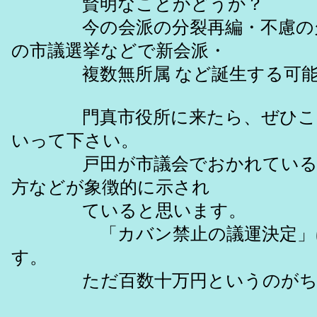
賢明なことかどうか？
今の会派の分裂再編・不慮の欠
の市議選挙などで新会派・
複数無所属 など誕生する可能性
門真市役所に来たら、ぜひこの
いって下さい。
戸田が市議会でおかれている位
方などが象徴的に示され
ていると思います。
「カバン禁止の議運決定」に
す。
ただ百数十万円というのがちょ