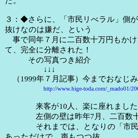
た。
３：◆さらに、「市民リべラル」側が
抜けなのは嫌だ、という
事で同年７月に二百数十万円もかけ
て、完全に分離された！
その写真つき紹介
↓↓↓
（1999年７月記事）今までおなじ
http://www.hige-toda.com/_mado01/20
来客が10人、楽に座れました
左側の壁は昨年7月、二百数十
それまでは、となりの「市民ﾘﾍﾞ
あっただけで、声もつつ抜