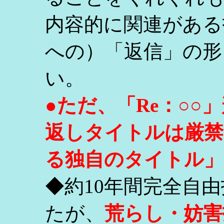
内容的に関連がある
への）「返信」の形
い。
●ただ、「Re：○
返しタイトルは厳禁
る独自のタイトル」
◆約10年間完全自
たが、
荒らし・妨害