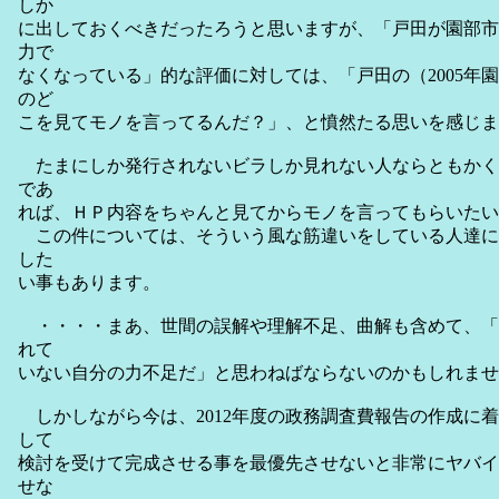
しか
に出しておくべきだったろうと思いますが、「戸田が園部市
力で
なくなっている」的な評価に対しては、「戸田の（2005年
のど
こを見てモノを言ってるんだ？」、と憤然たる思いを感じま
たまにしか発行されないビラしか見れない人ならともかく
であ
れば、ＨＰ内容をちゃんと見てからモノを言ってもらいたい
この件については、そういう風な筋違いをしている人達に
した
い事もあります。
・・・・まあ、世間の誤解や理解不足、曲解も含めて、「
れて
いない自分の力不足だ」と思わねばならないのかもしれませ
しかしながら今は、2012年度の政務調査費報告の作成に
して
検討を受けて完成させる事を最優先させないと非常にヤバイ
せな