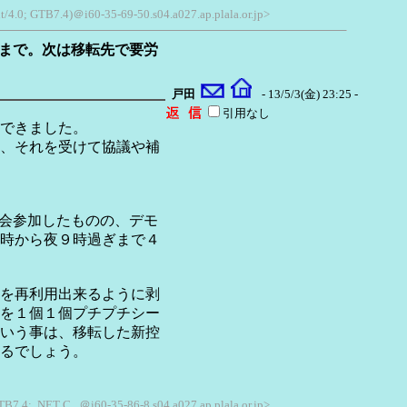
t/4.0; GTB7.4)＠i60-35-69-50.s04.a027.ap.plala.or.jp>
時まで。次は移転先で要労
戸田
- 13/5/3(金) 23:25 -
引用なし
できました。
、それを受けて協議や補
集会参加したものの、デモ
時から夜９時過ぎまで４
を再利用出来るように剥
を１個１個プチプチシー
いう事は、移転した新控
るでしょう。
TB7.4; .NET C...＠i60-35-86-8.s04.a027.ap.plala.or.jp>