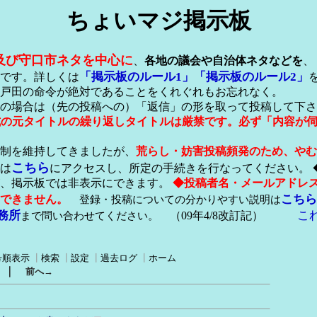
ちょいマジ掲示板
及び守口市ネタを中心に
、
各地の議会や自治体ネタなどを
、
「掲示板のルール1」
「掲示板のルール2」
です。詳しくは
戸田の命令が絶対であることをくれぐれもお忘れなく。
の場合は（先の投稿への）「返信」の形を取って投稿して下さ
形式の元タイトルの繰り返しタイトルは厳禁です。必ず「内容が
稿制を維持してきましたが、
荒らし・妨害投稿頻発のため、やむ
こちら
は
にアクセスし、所定の手続きを行なってください。 
が、掲示板では非表示にできます。
◆投稿者名・メールアドレ
こちら
できません。
登録・投稿についての分かりやすい説明は
務所
こ
まで問い合わせてください。
（09年4/8改訂記）
号順表示
┃
検索
┃
設定
┃
過去ログ
┃
ホーム
｜
前へ→