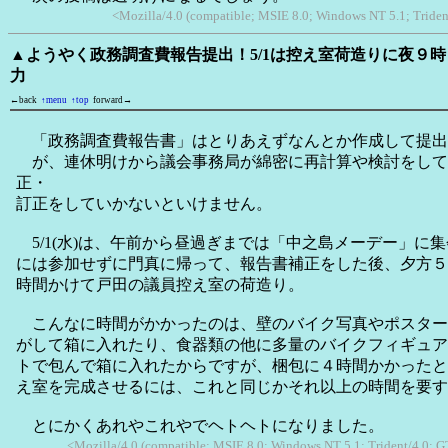
<Mozilla/4.0 (compatible; MSIE 8.0; Windows NT 5.1; Triden
▲ようやく政務調査費報告提出！5/1は控え室荷造りに夜９
力
←back
↑menu
↑top
forward→
「政務調査費報告書」はとりあえずなんとか作成して提出
が、連休明けから議会事務局が綿密に再計算や検討をして
正・
訂正をしていかないといけません。
5/1(水)は、午前から昼過ぎまでは「中之島メーデー」に
には参加せずに門真に帰って、報告書補正をした後、夕方５
時間かけて戸田の議員控え室の荷造り。
こんなに時間がかかったのは、壁のバイク写真やポスター
がして箱に入れたり、食器類の他に多量のバイクフィギュア
トで包んで箱に入れたからですが、梱包に４時間かかったと
え室を完成させるには、これと同じかそれ以上の時間を要す
とにかくあれやこれやでヘトヘトになりました。
<Mozilla/4.0 (compatible; MSIE 8.0; Windows NT 5.1; Trident/4.0; G