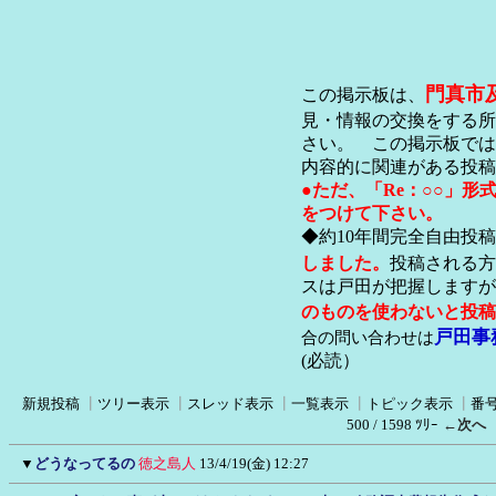
門真市
この掲示板は、
見・情報の交換をする所
さい。 この掲示板では
内容的に関連がある投稿
●ただ、「Re：○○」
をつけて下さい。
◆約10年間完全自由投
しました。
投稿される方
スは戸田が把握します
のものを使わないと投稿
戸田事
合の問い合わせは
(必読）
新規投稿
┃
ツリー表示
┃
スレッド表示
┃
一覧表示
┃
トピック表示
┃
番
500 / 1598 ﾂﾘｰ
←次へ
▼
どうなってるの
徳之島人
13/4/19(金) 12:27