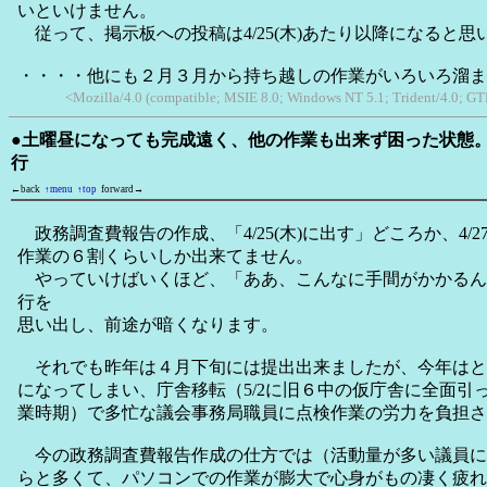
いといけません。
従って、掲示板への投稿は4/25(木)あたり以降になると思
・・・・他にも２月３月から持ち越しの作業がいろいろ溜ま
<Mozilla/4.0 (compatible; MSIE 8.0; Windows NT 5.1; Trident/4.0; GT
●土曜昼になっても完成遠く、他の作業も出来ず困った状態
行
←back
↑menu
↑top
forward→
政務調査費報告の作成、「4/25(木)に出す」どころか、4/2
作業の６割くらいしか出来てません。
やっていけばいくほど、「ああ、こんなに手間がかかるん
行を
思い出し、前途が暗くなります。
それでも昨年は４月下旬には提出出来ましたが、今年はとう
になってしまい、庁舎移転（5/2に旧６中の仮庁舎に全面引
業時期）で多忙な議会事務局職員に点検作業の労力を負担さ
今の政務調査費報告作成の仕方では（活動量が多い議員に
らと多くて、パソコンでの作業が膨大で心身がもの凄く疲れ