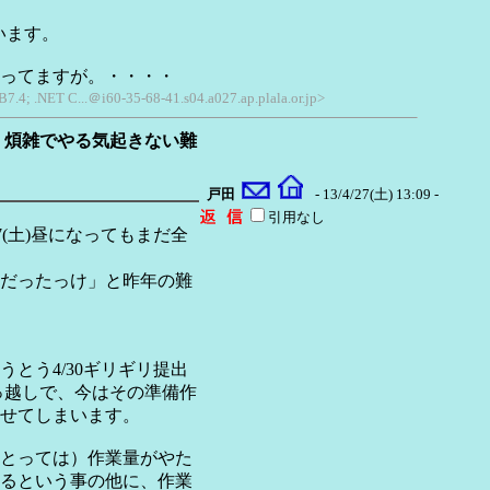
います。
ってますが。・・・・
B7.4; .NET C...＠i60-35-68-41.s04.a027.ap.plala.or.jp>
。煩雑でやる気起きない難
戸田
- 13/4/27(土) 13:09 -
引用なし
7(土)昼になってもまだ全
だったっけ」と昨年の難
とう4/30ギリギリ提出
っ越しで、今はその準備作
せてしまいます。
とっては）作業量がやた
るという事の他に、作業