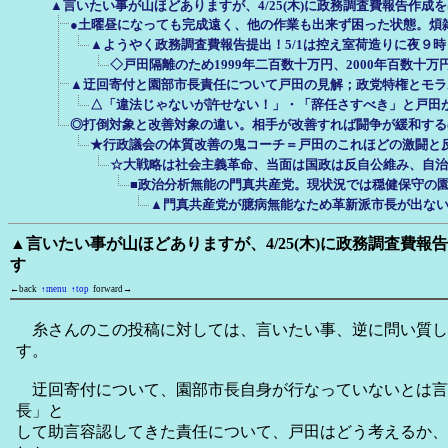
▲言いたい事が山ほどありますが、4/25(木)に政務調査費報告作成
●土曜昼になっても完成遠く、他の作業も出来ず困った状態。煩
▲ようやく政務調査費報告提出！5/1は控え室荷造りに夜９
◇戸田隔離のため1999年二百数十万円、2000年百数十
▲迂回寄付と園部市長責任について戸田の見解；政党特権とモラ
△「違法じゃないが許せない！」・「辞任さすべき」と戸田
◎打倒対象と改善対象の違い。相手が改善すれば闘争が緩和する
★行政議会の体質改善の鬼コーチ＝戸田のこれほどの激闘と
☆大戦略は社会主義革命、当面は国政は反自公維み、自治
■政治分析無能の門真共産党。現状況では穏健保守の
▲門真共産党が臆病無能なため革新派市長が出な
▲言いたい事が山ほどありますが、4/25(木)に政務調査費
す
←back
↑menu
↑top
forward→
糸さんのこの投稿に対しては、言いたい事、逆に問い質し
す。
迂回寄付について、園部市長自身が行なっていないとは言
長」と
して助言容認してきた責任について、戸田はどう考えるか、