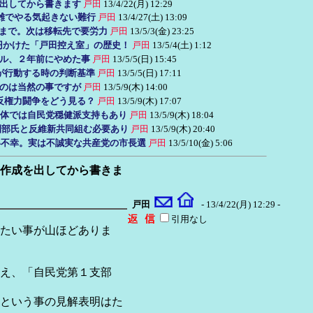
を出してから書きます
戸田
13/4/22(月) 12:29
雑でやる気起きない難行
戸田
13/4/27(土) 13:09
時まで。次は移転先で要労力
戸田
13/5/3(金) 23:25
万円かけた「戸田控え室」の歴史！
戸田
13/5/4(土) 1:12
ル、２年前にやめた事
戸田
13/5/5(日) 15:45
が行動する時の判断基準
戸田
13/5/5(日) 17:11
のは当然の事ですが
戸田
13/5/9(木) 14:00
反権力闘争をどう見る？
戸田
13/5/9(木) 17:07
体では自民党穏健派支持もあり
戸田
13/5/9(木) 18:04
園部氏と反維新共同組む必要あり
戸田
13/5/9(木) 20:40
い不幸。実は不誠実な共産党の市長選
戸田
13/5/10(金) 5:06
報告作成を出してから書きま
戸田
- 13/4/22(月) 12:29 -
引用なし
たい事が山ほどありま
え、「自民党第１支部
という事の見解表明はた