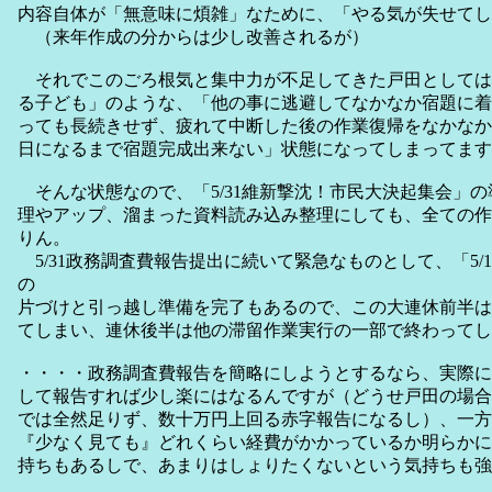
内容自体が「無意味に煩雑」なために、「やる気が失せてし
（来年作成の分からは少し改善されるが）
それでこのごろ根気と集中力が不足してきた戸田としては
る子ども」のような、「他の事に逃避してなかなか宿題に着
っても長続きせず、疲れて中断した後の作業復帰をなかなか
日になるまで宿題完成出来ない」状態になってしまってます
そんな状態なので、「5/31維新撃沈！市民大決起集会」
理やアップ、溜まった資料読み込み整理にしても、全ての作
りん。
5/31政務調査費報告提出に続いて緊急なものとして、「5/
の
片づけと引っ越し準備を完了もあるので、この大連休前半は
てしまい、連休後半は他の滞留作業実行の一部で終わってし
・・・・政務調査費報告を簡略にしようとするなら、実際に
して報告すれば少し楽にはなるんですが（どうせ戸田の場合
では全然足りず、数十万円上回る赤字報告になるし）、一方
『少なく見ても』どれくらい経費がかかっているか明らかに
持ちもあるしで、あまりはしょりたくないという気持ちも強