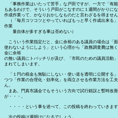
「事務作業はいたって苦手」な戸田ですが、一方で「有能
もあるわけで、そういう戸田がこなすのに１週間がかりにな
作成作業って、かなりおかしなものだと言わざるを得ません
（「毎月コツコツとやっていればもっと早く作成出来る」
作業
量自体が多すぎる事は否めない）
こういう作業指定だと、金に余裕のある議員の場合は「面
使わないようにしよう」という心理から「政務調査費は無く
金に余裕
の無い議員にトバッチリが及び、「市民のための議員活動」
まれてしまいます。
「１円の税金も無駄にしない・使い道を透明に公開する」
つつ「作業の合理化・効率化」を両立させる作業方法を工夫
ん。
まあ、門真市議会でもそういう方向で試行錯誤と暫時改善
が・・・。
・・・・という事を述べて、この投稿を終わっていきます
次の投稿は週明けになるでしょう。