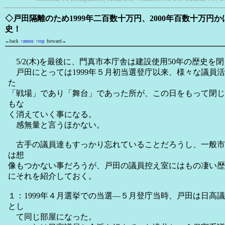
◇戸田隔離のため1999年二百数十万円、2000年百数十万円
史！
←back
↑menu
↑top
forward→
5/2(木)を最後に、門真市本庁舎は建設使用50年の歴史を
戸田にとっては1999年５月初当選登庁以来、様々な議員
た
「戦場」であり「舞台」であった所が、この日をもって閉じ
もな
く消えていく事になる。
感無量と言うほかない。
古手の議員達もすっかり忘れていることだろうし、一般市
は想
像もつかない事だろうが、戸田の議員控え室にはもの凄い歴
にそれを紹介しておく。
１：1999年４月選挙での当選―５月登庁当時、戸田は日高
とし
て同じ部屋になった。