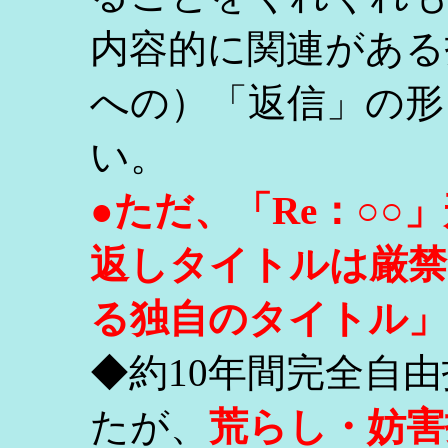
内容的に関連がある
への）「返信」の形
い。
●ただ、「Re：○
返しタイトルは厳禁
る独自のタイトル」
◆約10年間完全自
たが、
荒らし・妨害