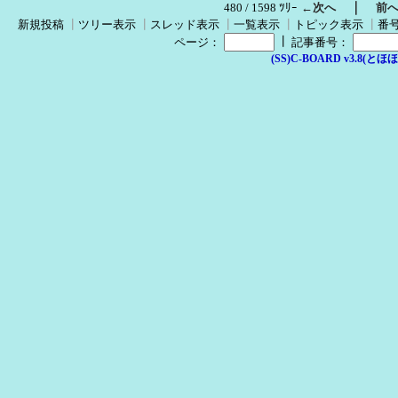
｜
480 / 1598 ﾂﾘｰ
←次へ
前
新規投稿
┃
ツリー表示
┃
スレッド表示
┃
一覧表示
┃
トピック表示
┃
番
┃
ページ：
記事番号：
(SS)C-BOARD v3.8(とほほ改v