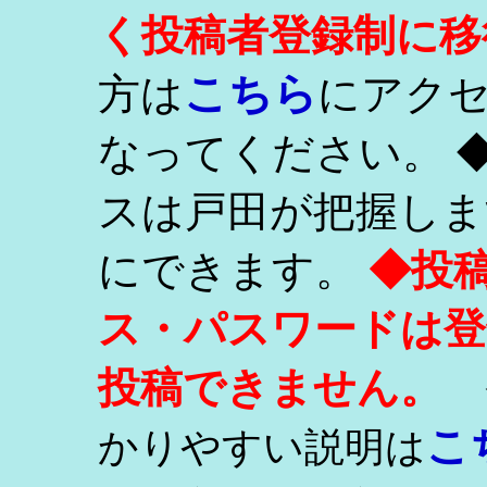
く投稿者登録制に移
こちら
方は
にアク
なってください。 
スは戸田が把握しま
にできます。
◆投
ス・パスワードは登
投稿できません。
こ
かりやすい説明は