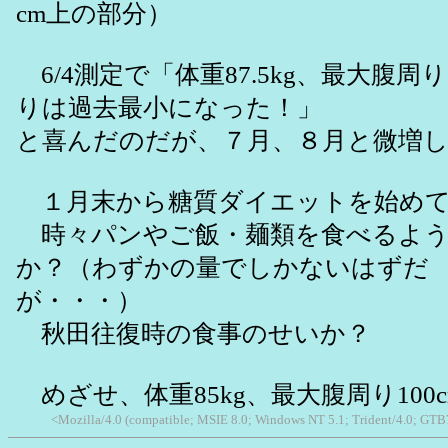
cm上の部分）
6/4測定で「体重87.5kg、最大腹周り
りは過去最小になった！」
と喜んだのだが、７月、８月と微増
１月末から糖質ダイエットを始めて
時々パンやご飯・麺類を食べるよう
か？（わずかの量でしかないはずだ
が・・・）
秋田往復時の食事のせいか？
めざせ、体重85kg、最大腹周り100c
<Mozilla/4.0 (compatible; MSIE 8.0; Windows NT 5.1; Trident/4.0; GTB