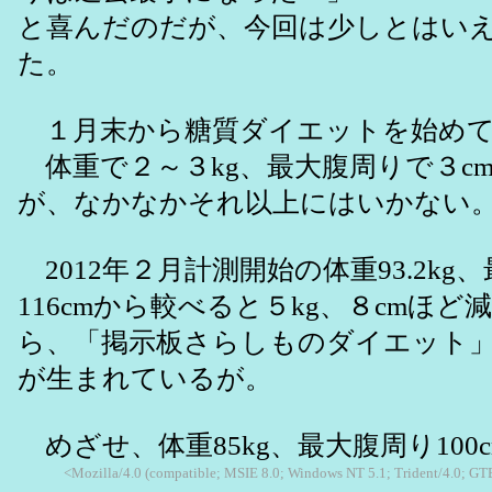
と喜んだのだが、今回は少しとはい
た。
１月末から糖質ダイエットを始めて
体重で２～３kg、最大腹周りで３c
が、なかなかそれ以上にはいかない
2012年２月計測開始の体重93.2kg
116cmから較べると５kg、８cmほ
ら、「掲示板さらしものダイエット
が生まれているが。
めざせ、体重85kg、最大腹周り100c
<Mozilla/4.0 (compatible; MSIE 8.0; Windows NT 5.1; Trident/4.0; G