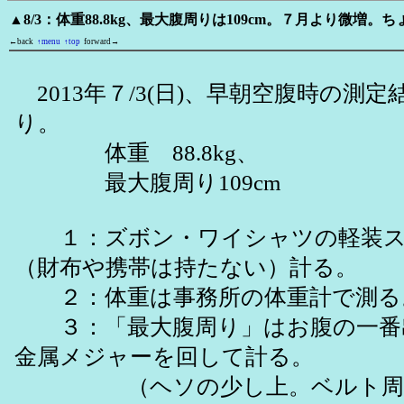
▲8/3：体重88.8kg、最大腹周りは109cm。７月より微増
←back
↑menu
↑top
forward→
2013年７/3(日)、早朝空腹時の測
り。
体重 88.8kg、
最大腹周り109cm
１：ズボン・ワイシャツの軽装ス
（財布や携帯は持たない）計る。
２：体重は事務所の体重計で測る
３：「最大腹周り」はお腹の一番
金属メジャーを回して計る。
（ヘソの少し上。ベルト周り