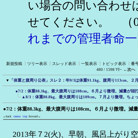
い場合の問い合わせ
（0
せてください。
れまでの管理者命一
新規投稿
┃
ツリー表示
┃
スレッド表示
┃
一覧表示
┃
トピック表示
┃
番
480 / 1598 ﾂﾘｰ
←次へ
▼
「体重と腹周り公表」スレ２：年9/3は体重91.1kg、腹周り113cm、
●7/2：体重88.3kg、最大腹周りは108cm。６月より微増。減量が
▲8/3：体重88.8kg、最大腹周りは109cm。７月より微増。ち
●7/2：体重88.3kg、最大腹周りは108cm。６月より微増。
←back
↑menu
↑top
forward→
2013年７2(火)、早朝、風呂上がり