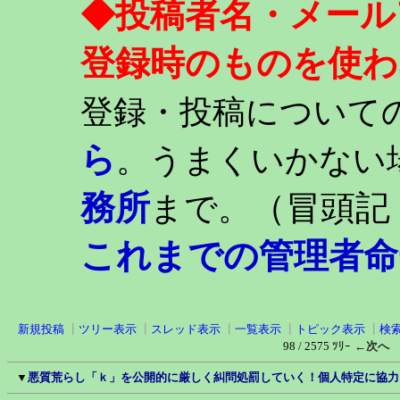
◆投稿者名・メール
登録時のものを使わ
登録・投稿について
ら
。うまくいかない
務所
（冒頭記
まで。
これまでの管理者命
新規投稿
┃
ツリー表示
┃
スレッド表示
┃
一覧表示
┃
トピック表示
┃
検
98 / 2575 ﾂﾘｰ
←次へ
▼
悪質荒らし「ｋ」を公開的に厳しく糾問処罰していく！個人特定に協力