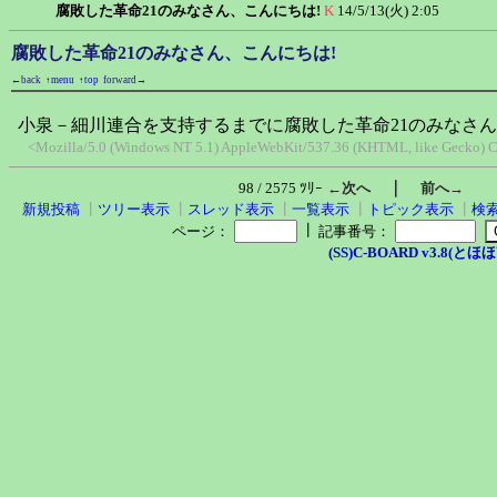
腐敗した革命21のみなさん、こんにちは!
K
14/5/13(火) 2:05
腐敗した革命21のみなさん、こんにちは!
←back
↑menu
↑top
forward→
小泉－細川連合を支持するまでに腐敗した革命21のみなさん
<Mozilla/5.0 (Windows NT 5.1) AppleWebKit/537.36 (KHTML, like Gecko) C
｜
98 / 2575 ﾂﾘｰ
←次へ
前へ→
新規投稿
┃
ツリー表示
┃
スレッド表示
┃
一覧表示
┃
トピック表示
┃
検
┃
ページ：
記事番号：
(SS)C-BOARD v3.8(とほほ改v