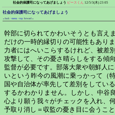
社会的保護司になってあげましょう
ピースくん
12/5/3(木) 23:05
社会的保護司になってあげましょう
←back
↑menu
↑top
forward→
幹部に切られてかわいそうとも言え
だけの一時的縁切りの可能性もあり
力者にはへいこらするけれど、被差
攻撃して、その憂さ晴らしをする傾
監督が必要です。部落大衆や朝鮮人
いという昨今の風潮に乗っかって（
国や自治体が率先して差別をしてい
するかわかりません。しかし、中谷
心より願う我々がチェックを入れ、
予取り消し＝収監の憂き目に会うこ