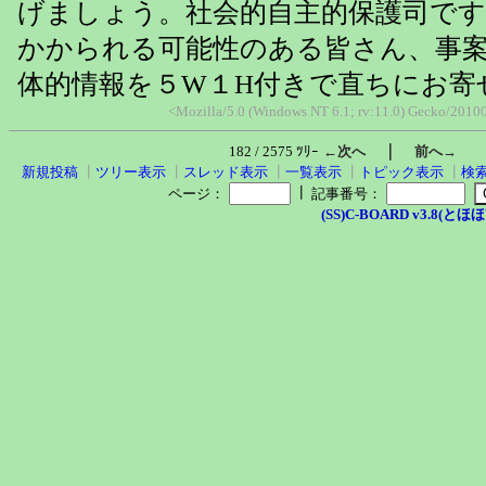
げましょう。社会的自主的保護司です
かかられる可能性のある皆さん、事
体的情報を５W１H付きで直ちにお寄
<Mozilla/5.0 (Windows NT 6.1; rv:11.0) Gecko/201
｜
182 / 2575 ﾂﾘｰ
←次へ
前へ→
新規投稿
┃
ツリー表示
┃
スレッド表示
┃
一覧表示
┃
トピック表示
┃
検
┃
ページ：
記事番号：
(SS)C-BOARD v3.8(とほほ改v