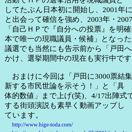
してたぶん日本初に開始し、2001年
と出会って確信を強め、2003年・20
「自己ＨＰで『自分への投票』を明確
本で唯一の現職議員・候補」となった
議選でも当然にも告示前から「戸田
かけ、選挙期間中の現在も実行中です
おまけに今回は「戸田に3000票結
新する市民世論を示そう！」と「具
体的数値」まで上げ(笑)、4/17出陣
する街頭演説も素早く動画アップし
ています。
http://www.hige-toda.com/