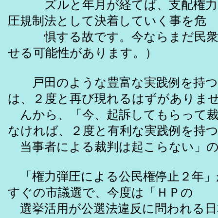
ズルと年月が経てば、支配権力
圧規制法として決着していく事を危
惧する故です。今ならまだ民衆
せる可能性があります。）
戸田のような豊富な実践例を持つ
は、２度と再び現れるはずがありま
んから、「今、起訴してもらって裁
なければ、２度と有利な実践例を持
当事者による裁判は起こらない」の
「権力弾圧による公民権停止２年」
すぐの市議選で、今度は「ＨＰの
選挙活用が公選法違反に問われる日