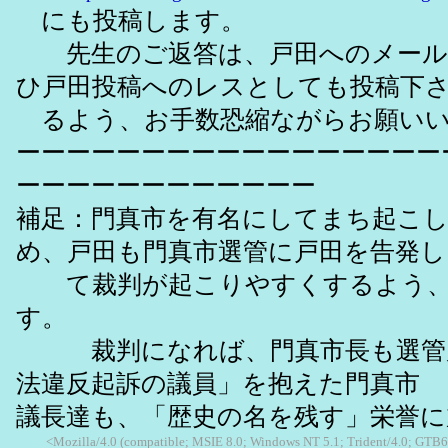
にも投稿します。
先生のご返答は、戸田へのメール
ひ戸田投稿へのレスとしても投稿下
るよう、お手数恐縮ながらお願いい
ーーーーーーーーーーーーーーーーー
ーーーーーーーーーーーー
補足：門真市を有名にしてまち起こ
め、戸田も門真市選管に戸田を告発し
て裁判が起こりやすくするよう、
す。
裁判になれば、門真市長も選管
法違反起訴の議員」を抱えた門真市
議長達も、「歴史の名を残す」栄誉
<Mozilla/4.0 (compatible; MSIE 8.0; Windows NT 5.1; Trident/4.0; GTB6