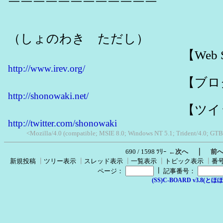
￣￣￣￣￣￣￣￣￣￣￣￣
諸野脇
（しょのわき ただし）
【Web Sit
http://www.irev.org/
【ブログ
http://shonowaki.net/
【ツイッタ
http://twitter.com/shonowaki
<Mozilla/4.0 (compatible; MSIE 8.0; Windows NT 5.1; Trident/4.0; GTB
｜
690 / 1598 ﾂﾘｰ
←次へ
前
新規投稿
┃
ツリー表示
┃
スレッド表示
┃
一覧表示
┃
トピック表示
┃
番
┃
ページ：
記事番号：
(SS)C-BOARD v3.8(とほほ改v