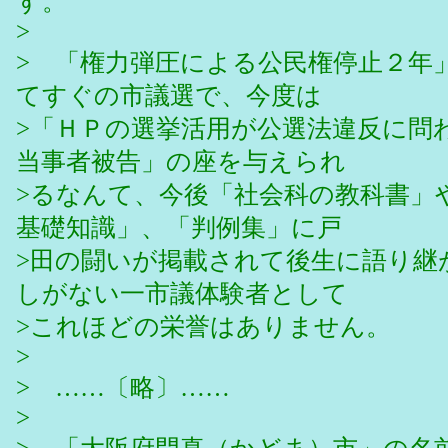
す。
>
> 「権力弾圧による公民権停止２年
てすぐの市議選で、今度は
>「ＨＰの選挙活用が公選法違反に問
当事者被告」の座を与えられ
>るなんて、今後「社会科の教科書」
基礎知識」、「判例集」に戸
>田の闘いが掲載されて後生に語り継
しがない一市議体験者として
>これほどの栄誉はありません。
>
> ……〔略〕……
>