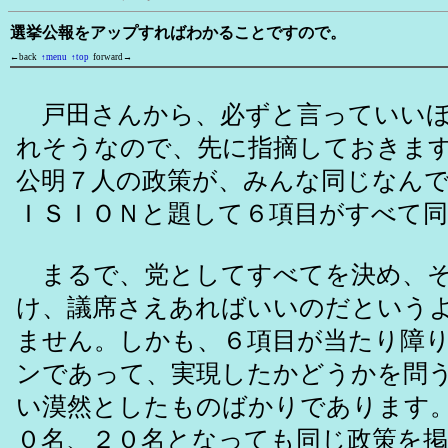
選挙公報をアップすればわかることですので。
←back
↑menu
↑top
forward→
戸田さんから、必ずと言っていいほ
れそうなので、先に指摘しておきま
公明７人の政策が、みんな同じなん
ＩＳＩＯＮと題して６項目がすべて
まるで、党としてすべてを決め、そ
け、議席さえあればいいのだという
ません。しかも、６項目が当たり障
ンであって、実現したかどうかを問
い漠然としたものばかりであります
０名、２０名となっても同じ政策を