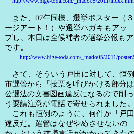
http://www.hige-toda.com/_mado05/2011/index.htm
また、07年同様、選挙ポスター（
ージアート！）や選挙ハガキもアッ
プし、本日は全候補者の選挙公報も
です。
http://www.hige-toda.com/_mado05/2011/poster
さて、そういう戸田に対して、恒例
市選管から「投票を呼びかける部分
公選法の文書図画違反になるので削
う要請注意が電話で寄せられました
これも恒例のように、何件か「戸田
違反だ。選管はなぜやめさせないの
か」という抗議電話がかかってきた