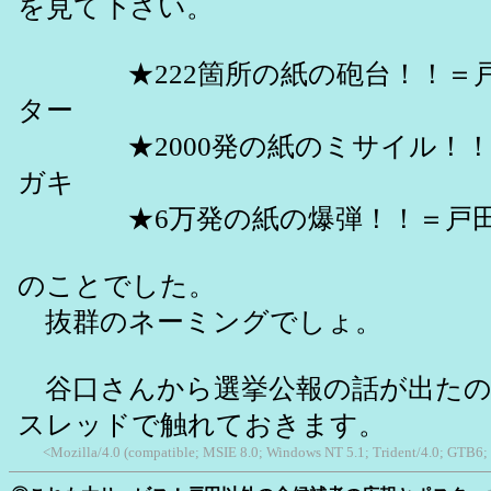
を見て下さい。
★222箇所の紙の砲台！！＝戸
ター
★2000発の紙のミサイル！！
ガキ
★6万発の紙の爆弾！！＝戸田
のことでした。
抜群のネーミングでしょ。
谷口さんから選挙公報の話が出たの
スレッドで触れておきます。
<Mozilla/4.0 (compatible; MSIE 8.0; Windows NT 5.1; Trident/4.0; GTB6;