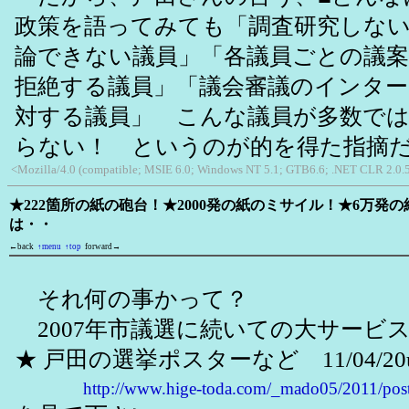
政策を語ってみても「調査研究しな
論できない議員」「各議員ごとの議案
拒絶する議員」「議会審議のインタ
対する議員」 こんな議員が多数で
らない！ というのが的を得た指摘
<Mozilla/4.0 (compatible; MSIE 6.0; Windows NT 5.1; GTB6.6; .NET CLR 2.0.
★222箇所の紙の砲台！★2000発の紙のミサイル！★6万発
は・・
←back
↑menu
↑top
forward→
それ何の事かって？
2007年市議選に続いての大サービ
★ 戸田の選挙ポスターなど 11/04/20
http://www.hige-toda.com/_mado05/2011/pos