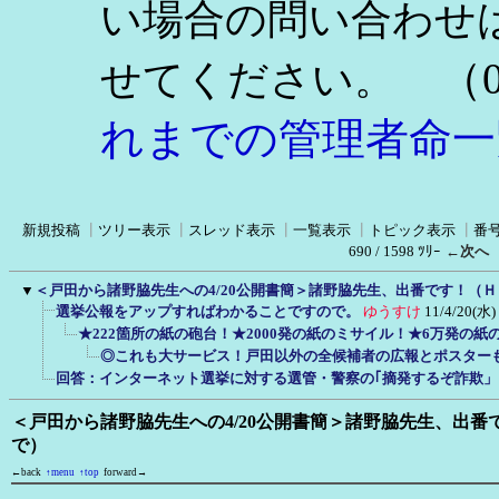
い場合の問い合わせ
（0
せてください。
れまでの管理者命一
新規投稿
┃
ツリー表示
┃
スレッド表示
┃
一覧表示
┃
トピック表示
┃
番
690 / 1598 ﾂﾘｰ
←次へ
▼
＜戸田から諸野脇先生への4/20公開書簡＞諸野脇先生、出番です！（
選挙公報をアップすればわかることですので。
ゆうすけ
11/4/20(水)
★222箇所の紙の砲台！★2000発の紙のミサイル！★6万発の
◎これも大サービス！戸田以外の全候補者の広報とポスター
回答：インターネット選挙に対する選管・警察の｢摘発するぞ詐欺
＜戸田から諸野脇先生への4/20公開書簡＞諸野脇先生、出番
で）
←back
↑menu
↑top
forward→