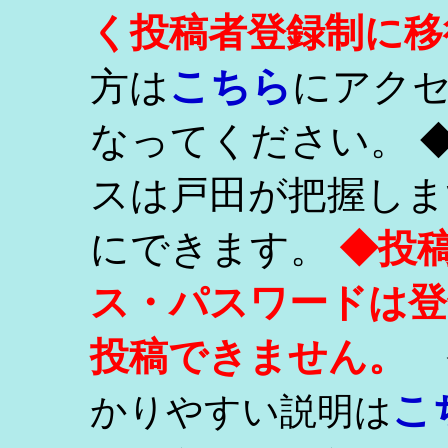
く投稿者登録制に移
こちら
方は
にアク
なってください。 
スは戸田が把握しま
にできます。
◆投
ス・パスワードは登
投稿できません。
こ
かりやすい説明は