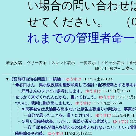
い場合の問い合わせ
（0
せてください。
れまでの管理者命一
新規投稿
┃
ツリー表示
┃
スレッド表示
┃
一覧表示
┃
トピック表示
┃
番
681 / 1598 ﾂﾘｰ
←次へ
▼
【宮前町自治会問題】━続編━
ゆうすけ
11/1/15(土) 20:22
◆谷口さん、掲示板投稿を複数印刷して検討・配布資料とする事を
戸田さんのファイル参考にします。
ゆうすけ
11/1/17(月) 0:39
せっかく来てくれたんだから、書いておこう。
ゆうすけ
11/1/31(月)
ついに、裁判に動き出しました。
ゆうすけ
11/2/12(土) 22:59
▼民事被告は反論書を出さないと原告主張通りの判決に。事実が
自分が思ったことを、貫くだけです。
ゆうすけ
11/2/14(月) 1
３月６日臨時総会。しかし、訴訟か否かは先送り。
ゆうすけ
11/
◎「自治会が個人を訴えるのは考えられないこと」という常
臨時総会その後。
ゆうすけ
11/3/21(月) 3:11