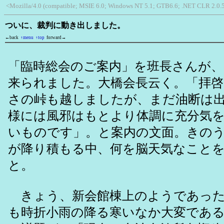
<Mozilla/4.0 (compatible; MSIE 6.0; Windows NT 5.1; GTB6.6; .NET CLR 2.0.
ついに、裁判に動き出しました。
←back
↑menu
↑top
forward→
「臨時総会のご案内」を班長さんが
来られました。大橋会長云く。「拝啓
さの峠も越しましたが、まだ油断は
様には風邪はもとより体調に充分気
いものです」。と案内の文面。きの
が降り積もる中、何を脳天気なこと
と。
きょう、新会館棟上のようであった
も時折小雨の降る寒いなか大変である