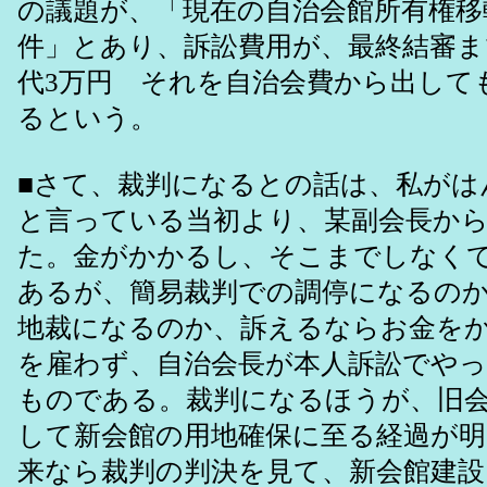
の議題が、「現在の自治会館所有権移
件」とあり、訴訟費用が、最終結審ま
代3万円 それを自治会費から出して
るという。
■さて、裁判になるとの話は、私がは
と言っている当初より、某副会長か
た。金がかかるし、そこまでしなく
あるが、簡易裁判での調停になるの
地裁になるのか、訴えるならお金を
を雇わず、自治会長が本人訴訟でや
ものである。裁判になるほうが、旧
して新会館の用地確保に至る経過が
来なら裁判の判決を見て、新会館建