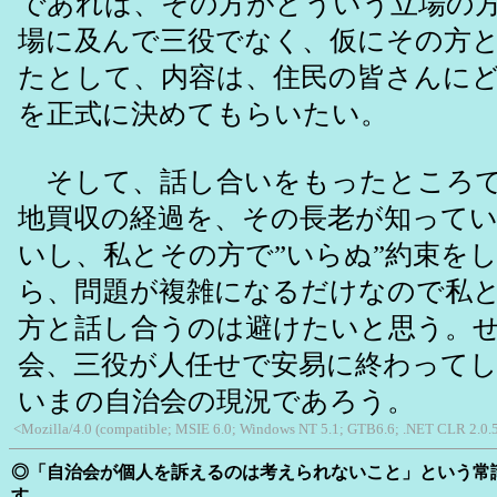
であれば、その方がどういう立場の
場に及んで三役でなく、仮にその方
たとして、内容は、住民の皆さんに
を正式に決めてもらいたい。
そして、話し合いをもったところで
地買収の経過を、その長老が知って
いし、私とその方で”いらぬ”約束を
ら、問題が複雑になるだけなので私
方と話し合うのは避けたいと思う。
会、三役が人任せで安易に終わって
いまの自治会の現況であろう。
<Mozilla/4.0 (compatible; MSIE 6.0; Windows NT 5.1; GTB6.6; .NET CLR 2.0.
◎「自治会が個人を訴えるのは考えられないこと」という常
す