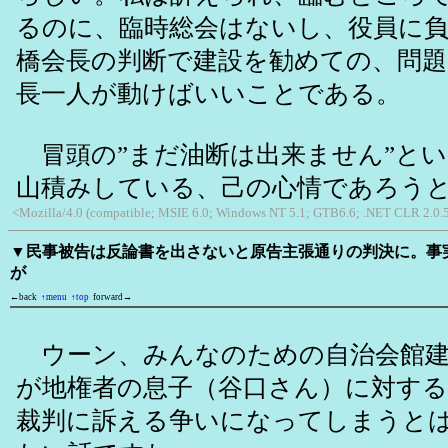
るのに、臨時総会はないし、役員に
橋会長の判断で建設を勧めての、問
長一人が動けばいいことである。
冒頭の”まだ油断は出来ません”と
山積みしている、己の心情であろう
<Mozilla/4.0 (compatible; MSIE 6.0; Windows NT 5.1; GTB6.6; .NET CLR 2.0.
▼民事被告は反論書を出さないと原告主張通りの判決に。事
が
←back
↑menu
↑top
forward→
ウーン、みんなのための自治会館建
が地権者の息子（谷口さん）に対する
裁判に訴える争いになってしまうと