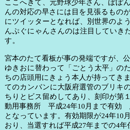
ここへきて、元野球少年さん、ぽぽ
んの対応の早さには目を見張るもの
にツイッターとなれば、別世界のよ
んぷぐにゃんさんのは注目していき
す。
宮本のたて看板が事の発端ですが、公
ゆきおに替わって「ごとう太平」の
ちの店頭用にきょう本人が持ってき
てのカンバンに大阪府選管のブリキ
ちりとビス留めしてあり、刻印が第
動用事務所 平成24年10月まで有効
となっています。有効期限が24年10
おり、当選すれば平成27年までの4年