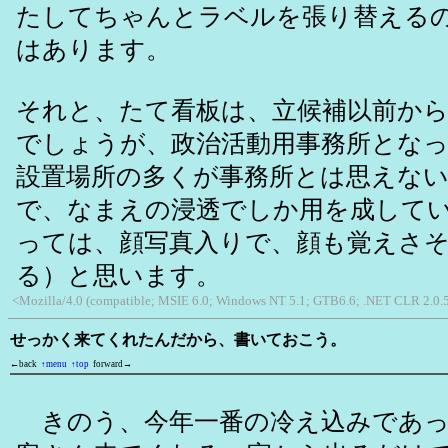
たしてちゃんとラベルを張り替える
はあります。
それと、たて看板は、立候補以前か
でしょうが、政治活動用事務所とな
設置場所の多くが事務所とは思えな
で、なまえの浸透でしか用を成して
っては、顔写真入りで、顔も覚えさ
る）と思います。
<Mozilla/4.0 (compatible; MSIE 6.0; Windows NT 5.1; GTB6.6; .NET CLR 2.0.
せっかく来てくれたんだから、書いておこう。
←back
↑menu
↑top
forward→
きのう、今年一番の冷え込みであっ