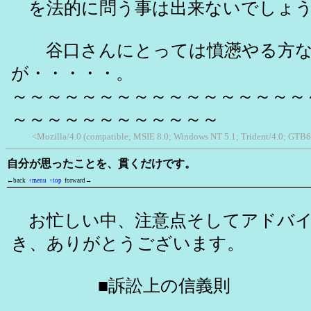
を法的に問う事は出来ないでしょ
谷口さんにとっては憤懣やる方な
が・・・・・。
～～～～～～～～～～～～～～～～～
～～～～～～～～～～～～
<Mozilla/4.0 (compatible; MSIE 8.0; Windows NT 5.1; Trident/4.0; GTB6
自分が思ったことを、貫くだけです。
←back
↑menu
↑top
forward→
お忙しい中、注意点そしてアドバイ
き、ありがとうございます。
■訴訟上の信義則