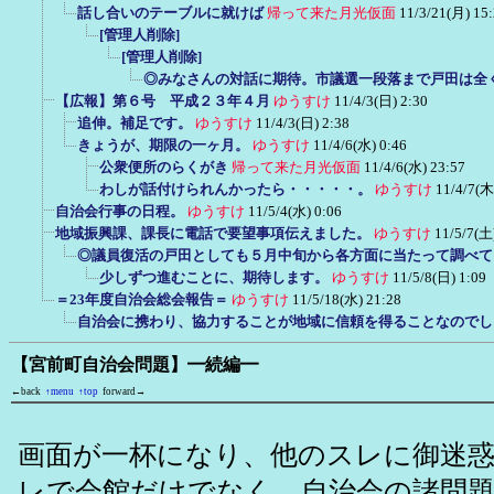
話し合いのテーブルに就けば
帰って来た月光仮面
11/3/21(月) 15
[管理人削除]
[管理人削除]
◎みなさんの対話に期待。市議選一段落まで戸田は全
【広報】第６号 平成２３年４月
ゆうすけ
11/4/3(日) 2:30
追伸。補足です。
ゆうすけ
11/4/3(日) 2:38
きょうが、期限の一ヶ月。
ゆうすけ
11/4/6(水) 0:46
公衆便所のらくがき
帰って来た月光仮面
11/4/6(水) 23:57
わしが話付けられんかったら・・・・・。
ゆうすけ
11/4/7(木
自治会行事の日程。
ゆうすけ
11/5/4(水) 0:06
地域振興課、課長に電話で要望事項伝えました。
ゆうすけ
11/5/7(土
◎議員復活の戸田としても５月中旬から各方面に当たって調べて
少しずつ進むことに、期待します。
ゆうすけ
11/5/8(日) 1:09
＝23年度自治会総会報告＝
ゆうすけ
11/5/18(水) 21:28
自治会に携わり、協力することが地域に信頼を得ることなのでし
【宮前町自治会問題】━続編━
←back
↑menu
↑top
forward→
画面が一杯になり、他のスレに御迷
レで会館だけでなく、自治会の諸問