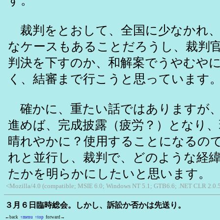
す。
裁判をとおして、全国に少なかれ、
なケースもあることだろうし、裁判
判決を下すのか、和解案でうやむや
く、結審まで行こうと思っています
確かに、重たい話ではありますが、
進めば、完成披露（疲労？）となり、
晴れやかに？使用することになるの
れと並行し、裁判で、どのような経
たかを明らかにしたいと思います。
<Mozilla/4.0 (compatible; MSIE 6.0; Windows NT 5.1; GTB6.6; .NET CLR 2.0.
３月６日臨時総会。しかし、訴訟か否かは先送り。
←back
↑menu
↑top
forward→