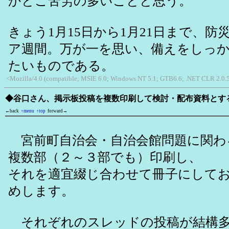
かとご苦労の多いことと思う。
きょう1月15日から1月21日まで、防
ア週間。万が一を思い、備えをしっ
たいものである。
<Mozilla/4.0 (compatible; MSIE 6.0; Windows NT 5.1; GTB6.6; .NET CLR 2.0.
◆谷口さん、掲示板投稿を複数印刷して検討・配布資料とす
←back
↑menu
↑top
forward→
宮前町自治会・自治会館問題に関わ
複数部（２～３部でも）印刷し、
それを適宜綴じ合わせて冊子にして
めします。
それぞれのスレッドの投稿が結構多