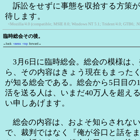
訴訟をせずに事態を収拾する方策が
待します。
<Mozilla/4.0 (compatible; MSIE 8.0; Windows NT 5.1; Trident/4.0; GTB6; .
臨時総会その後。
←back
↑menu
↑top
forward→
3月6日に臨時総会。総会の模様は、
ら、その内容はきょう現在もまった
が知る総会である。総会から5日目の
活を送る人は、いまだ40万人を超え
い申しあげます。
総会の内容は、およそ知らされない
で、裁判ではなく『俺が谷口と話を