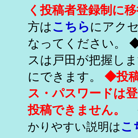
く投稿者登録制に移
こちら
方は
にアク
なってください。 
スは戸田が把握しま
にできます。
◆投
ス・パスワードは登
投稿できません。
こ
かりやすい説明は