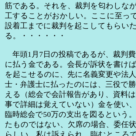
筋である。それを、裁判を匂わしな
工することがおかしい。ここに至っ
設着工までに裁判を起こしてもらい
る。・・・・・・
年頭1月7日の投稿であるが、裁判費
に払う金である。会長が訴状を書け
を起こせるのに、先に名義変更や法人
士・弁護士に払ったのには、三役で勝手
える（総会で会計報告があり、資料
事で詳細は覚えていない）金を使い
臨時総会で50万の支出を図るという
たものではない、欠席の場合、委任
らしい。私は訴えられ、臨むところ