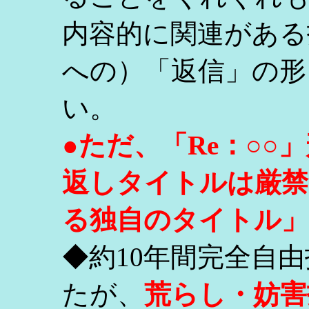
内容的に関連がある
への）「返信」の形
い。
●ただ、「Re：○
返しタイトルは厳禁
る独自のタイトル」
◆約10年間完全自
たが、
荒らし・妨害