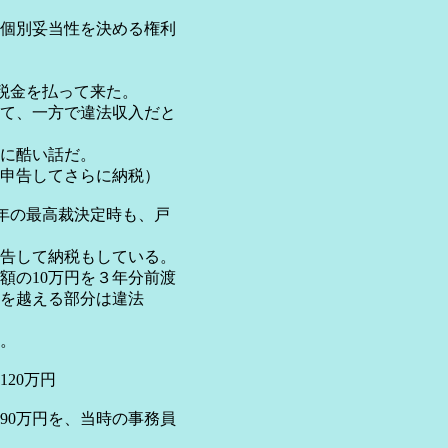
別妥当性を決める権利
金を払って来た。
、一方で違法収入だと
酷い話だ。
告してさらに納税）
年の最高裁決定時も、戸
して納税もしている。
の10万円を３年分前渡
越える部分は違法
。
20万円
万円を、当時の事務員