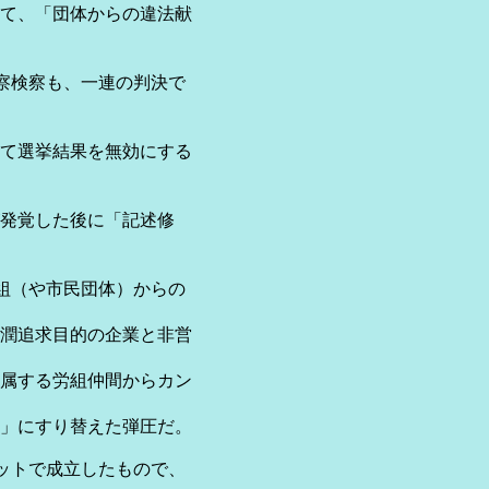
、「団体からの違法献
検察も、一連の判決で
選挙結果を無効にする
覚した後に「記述修
（や市民団体）からの
追求目的の企業と非営
する労組仲間からカン
にすり替えた弾圧だ。
トで成立したもので、