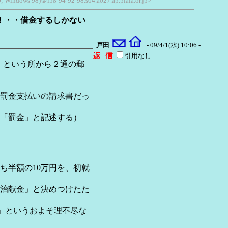
0; Windows 98)＠i58-94-92-98.s04.a027.ap.plala.or.jp>
よ！・・借金するしかない
戸田
- 09/4/1(水) 10:06 -
引用なし
係」という所から２通の郵
罰金支払いの請求書だっ
「罰金」と記述する）
半額の10万円を、初就
治献金」と決めつけたた
というおよそ理不尽な