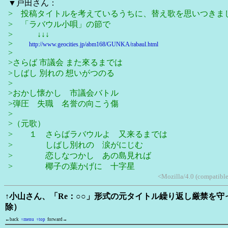
▼戸田さん：
> 投稿タイトルを考えているうちに、替え歌を思いつきま
> 「ラバウル小唄」の節で
> ↓↓↓
>
http://www.geocities.jp/abm168/GUNKA/rabaul.html
>
>さらば 市議会 また來るまでは
>しばし 別れの 想いがつのる
>
>おかし懐かし 市議会バトル
>弾圧 失職 名誉の向こう傷
>
>（元歌）
> １ さらばラバウルよ 又来るまでは
> しばし別れの 涙がにじむ
> 恋しなつかし あの島見れば
> 椰子の葉かげに 十字星
<Mozilla/4.0 (compatib
↑小山さん、「Re：○○」形式の元タイトル繰り返し厳禁を
除）
←back
↑menu
↑top
forward→