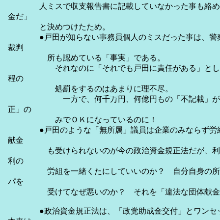
人ミスで収支報告書に記載していなかった事も絡めて
金だ」
と決めつけたため。
●戸田が知らない事務員個人のミスだった事は、警察
裁判
所も認めている「事実」である。
それなのに「それでも戸田に責任がある」として
程の
処罰をするのはあまりに理不尽。
一方で、何千万円、何億円もの「不記載」が発
正」の
みでＯＫになっているのに！
●戸田のような「無所属」議員は企業のみならず労組
献金
も受けられないのが今の政治資金規正法だが、利潤
利の
労組を一緒くたにしていいのか？ 自分自身の所属
パを
受けてなぜ悪いのか？ それを「違法な団体献金」
●政治資金規正法は、「政党助成金交付」とワンセッ