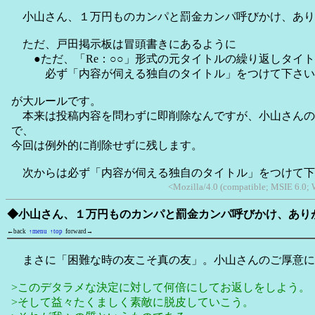
小山さん、１万円ものカンパと罰金カンパ呼びかけ、あり
ただ、戸田掲示板は冒頭書きにあるように
●ただ、「Re：○○」形式の元タイトルの繰り返しタイト
必ず「内容が伺える独自のタイトル」をつけて下さい
が大ルールです。
本来は投稿内容を問わずに即削除なんですが、小山さんの
で、
今回は例外的に削除せずに残します。
次からは必ず「内容が伺える独自のタイトル」をつけて下
<Mozilla/4.0 (compatible; MSIE 6.0;
◆小山さん、１万円ものカンパと罰金カンパ呼びかけ、あり
←back
↑menu
↑top
forward→
まさに「困難な時の友こそ真の友」。小山さんのご厚意に
>このデタラメな決定に対して何倍にしてお返しをしよう。
>そして益々たくましく素敵に脱皮していこう。