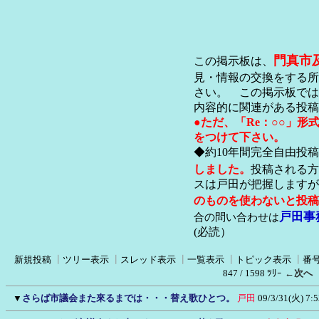
門真市
この掲示板は、
見・情報の交換をする所
さい。 この掲示板では
内容的に関連がある投稿
●ただ、「Re：○○」
をつけて下さい。
◆約10年間完全自由投
しました。
投稿される方
スは戸田が把握します
のものを使わないと投稿
戸田事
合の問い合わせは
(必読）
新規投稿
┃
ツリー表示
┃
スレッド表示
┃
一覧表示
┃
トピック表示
┃
番
847 / 1598 ﾂﾘｰ
←次へ
▼
さらば市議会また來るまでは・・・替え歌ひとつ。
戸田
09/3/31(火) 7:5