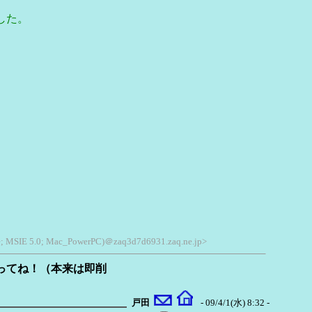
した。
le; MSIE 5.0; Mac_PowerPC)＠zaq3d7d6931.zaq.ne.jp>
守ってね！（本来は即削
戸田
- 09/4/1(水) 8:32 -