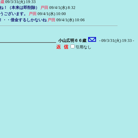
６歳
09/3/31(火) 19:33
てね！（本来は即削除）
戸田
09/4/1(水) 8:32
うございます。
戸田
09/4/1(水) 10:00
よ！・・借金するしかないね
戸田
09/4/1(水) 10:06
小山広明６６歳
- 09/3/31(火) 19:33 -
引用なし