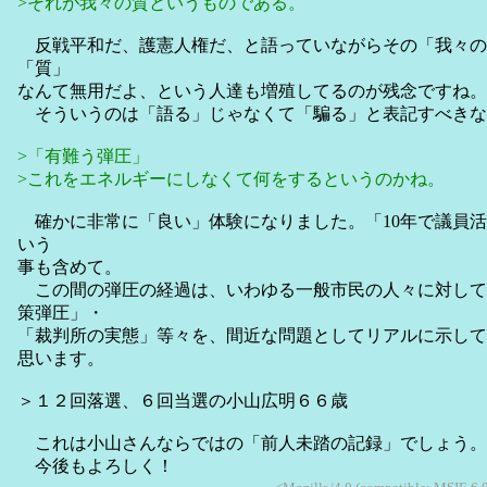
>それが我々の質というものである。
反戦平和だ、護憲人権だ、と語っていながらその「我々の
「質」
なんて無用だよ、という人達も増殖してるのが残念ですね。
そういうのは「語る」じゃなくて「騙る」と表記すべきな
>「有難う弾圧」
>これをエネルギーにしなくて何をするというのかね。
確かに非常に「良い」体験になりました。「10年で議員活
いう
事も含めて。
この間の弾圧の経過は、いわゆる一般市民の人々に対して
策弾圧」・
「裁判所の実態」等々を、間近な問題としてリアルに示して
思います。
＞１２回落選、６回当選の小山広明６６歳
これは小山さんならではの「前人未踏の記録」でしょう。
今後もよろしく！