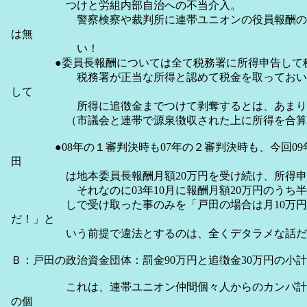
つけと労組内部自治への不当介入。
警察検察や裁判所に連帯ユニオンの役員報酬の個
は無
い！
●委員長報酬については全て税務署に所得申告して税
税務署が正当な所得と認めて税金を取っておいて
して
所得に追徴金までつけて剥奪するとは、あまりに
（市議会と連帯で源泉徴収された上に所得を合算申
●08年の１審判決時も07年の２審判決時も、今回09
田
は地本委員長報酬月額20万円を受け続け、所得申告
それなのに03年10月に報酬月額20万円のうち半額
しで受け取った事のみを「戸田の場合は月10万円を
だ！」と
いう前提で違法とするのは、全くデタラメな話だ
Ｂ：戸田の政治資金団体：罰金90万円と追徴金30万円の小計1
これは、連帯ユニオン仲間個々人からのカンパ計90
の個