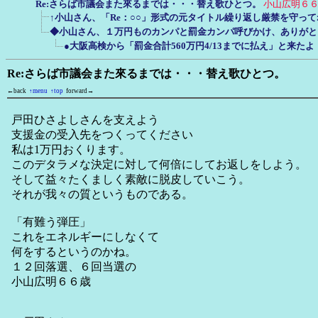
Re:さらば市議会また來るまでは・・・替え歌ひとつ。
小山広明６
↑小山さん、「Re：○○」形式の元タイトル繰り返し厳禁を守っ
◆小山さん、１万円ものカンパと罰金カンパ呼びかけ、ありがと
●大阪高検から「罰金合計560万円4/13までに払え」と来た
Re:さらば市議会また來るまでは・・・替え歌ひとつ。
←back
↑menu
↑top
forward→
戸田ひさよしさんを支えよう
支援金の受入先をつくってください
私は1万円おくります。
このデタラメな決定に対して何倍にしてお返しをしよう。
そして益々たくましく素敵に脱皮していこう。
それが我々の質というものである。
「有難う弾圧」
これをエネルギーにしなくて
何をするというのかね。
１２回落選、６回当選の
小山広明６６歳