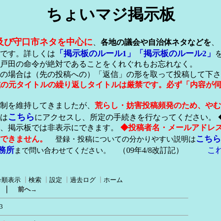
ちょいマジ掲示板
及び守口市ネタを中心に
、
各地の議会や自治体ネタなどを
、
「掲示板のルール1」
「掲示板のルール2」
です。詳しくは
戸田の命令が絶対であることをくれぐれもお忘れなく。
の場合は（先の投稿への）「返信」の形を取って投稿して下さ
形式の元タイトルの繰り返しタイトルは厳禁です。必ず「内容が
稿制を維持してきましたが、
荒らし・妨害投稿頻発のため、やむ
こちら
は
にアクセスし、所定の手続きを行なってください。 
が、掲示板では非表示にできます。
◆投稿者名・メールアドレ
こちら
できません。
登録・投稿についての分かりやすい説明は
務所
こ
まで問い合わせてください。
（09年4/8改訂記）
号順表示
┃
検索
┃
設定
┃
過去ログ
┃
ホーム
｜
前へ→
3