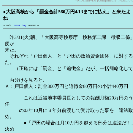
<Mozilla/4.0 (compatible; MSIE 6.
●大阪高検から「罰金合計560万円4/13までに払え」と来た
ね
←back
↑menu
↑top
forward→
昨3/31(火)朝、「大阪高等検察庁 検務第二課 徴収二
便が
来た。
それぞれ「戸田個人」と「戸田の政治資金団体」に対する
た。
（正確には「罰金」と「追徴金」だが、一括簡略化して
内分けを見ると、
Ａ：戸田個人：罰金360万円と追徴金80万円の小計440万円
これは近畿地本委員長としての報酬月額20万円のうち
任
の03年10月に３年分前渡しで受け取った事を「違法政
め。
●「戸田の場合は月10万円を越える部分は違法だ！」
決め