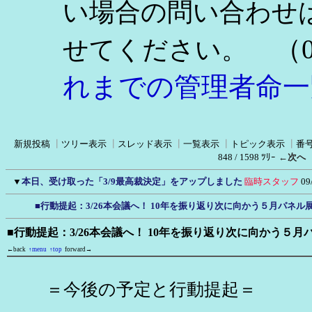
い場合の問い合わせ
（0
せてください。
れまでの管理者命一
新規投稿
┃
ツリー表示
┃
スレッド表示
┃
一覧表示
┃
トピック表示
┃
番
848 / 1598 ﾂﾘｰ
←次へ
▼
本日、受け取った「3/9最高裁決定」をアップしました
臨時スタッフ
09
■行動提起：3/26本会議へ！ 10年を振り返り次に向かう５月パネル展
■行動提起：3/26本会議へ！ 10年を振り返り次に向かう５月
←back
↑menu
↑top
forward→
＝今後の予定と行動提起＝