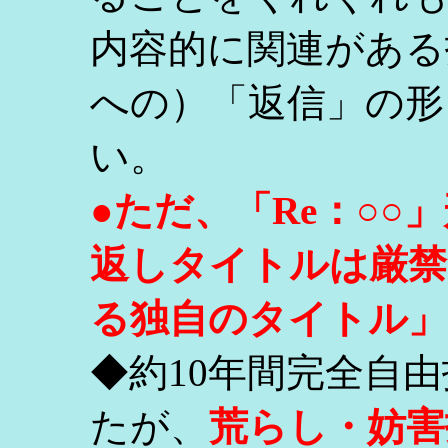
内容的に関連がある
への）「返信」の形
い。
●ただ、「Re：○
返しタイトルは厳禁
る独自のタイトル」
◆約10年間完全自
たが、
荒らし・妨害