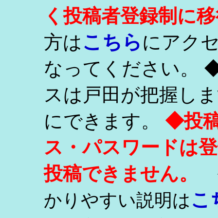
く投稿者登録制に移
こちら
方は
にアク
なってください。 
スは戸田が把握しま
にできます。
◆投
ス・パスワードは登
投稿できません。
こ
かりやすい説明は