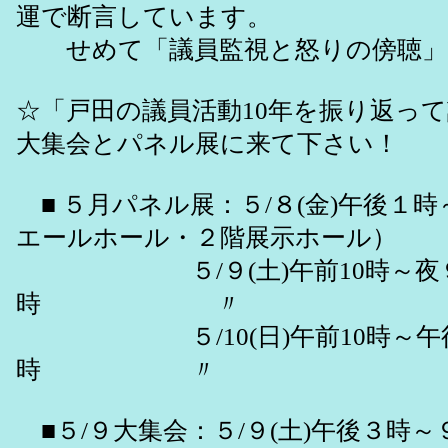
運で断言しています。
せめて「議員監視と怒りの傍聴」
☆「戸田の議員活動10年を振り返っ
大集会とパネル展に来て下さい！
■ ５月パネル展：５/８(金)午後１
エールホール・２階展示ホール）
５/９(土)午前10時～夜
時 〃
５/10(日)午前10時～午
時 〃
■５/９大集会：５/９(土)午後３時