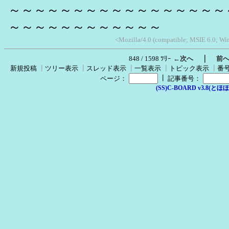
～～～～～～～～～～～～～～～～～
～～～～～～～～～～～～
<Mozilla/4.0 (compatible; MSIE 6.0; Wi
｜
848 / 1598 ﾂﾘｰ
←次へ
前
新規投稿
┃
ツリー表示
┃
スレッド表示
┃
一覧表示
┃
トピック表示
┃
番
┃
ページ：
記事番号：
(SS)C-BOARD v3.8(とほほ改v