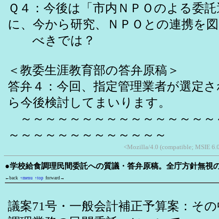
Ｑ４：今後は「市内ＮＰＯのよる委託
に、今から研究、ＮＰＯとの連携を図
べきでは？
＜教委生涯教育部の答弁原稿＞
答弁４：今回、指定管理業者が選定さ
ら今後検討してまいります。
～～～～～～～～～～～～～～～～
～～～～～～～～～～～～～
<Mozilla/4.0 (compatible; MSIE 6.
●学校給食調理民間委託への質議・答弁原稿。全庁方針無視
←back
↑menu
↑top
forward→
議案71号・一般会計補正予算案：そ