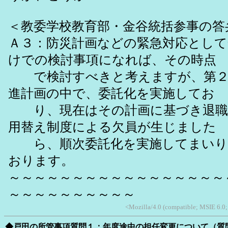
＜教委学校教育部・金谷統括参事の答
Ａ３：防災計画などの緊急対応として
けでの検討事項になれば、その時点
で検討すべきと考えますが、第２
進計画の中で、委託化を実施してお
り、現在はその計画に基づき退職
用替え制度による欠員が生じました
ら、順次委託化を実施してまいり
おります。
～～～～～～～～～～～～～～～～～
～～～～～～～～～～
<Mozilla/4.0 (compatible; MSIE 6.0
◆戸田の所管事項質問１：年度途中の担任変更について（質