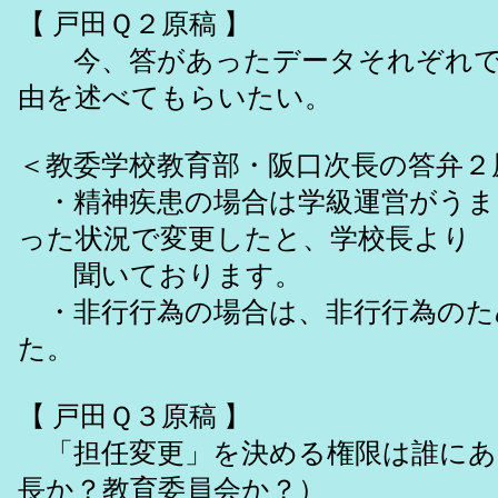
【 戸田Ｑ２原稿 】
今、答があったデータそれぞれで
由を述べてもらいたい。
＜教委学校教育部・阪口次長の答弁２
・精神疾患の場合は学級運営がうま
った状況で変更したと、学校長より
聞いております。
・非行行為の場合は、非行行為のた
た。
【 戸田Ｑ３原稿 】
「担任変更」を決める権限は誰にあ
長か？教育委員会か？）