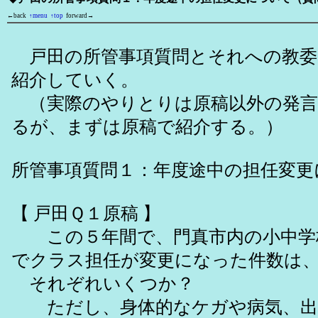
←back
↑menu
↑top
forward→
戸田の所管事項質問とそれへの教委
紹介していく。
（実際のやりとりは原稿以外の発言
るが、まずは原稿で紹介する。）
所管事項質問１：年度途中の担任変更
【 戸田Ｑ１原稿 】
この５年間で、門真市内の小中学
でクラス担任が変更になった件数は
それぞれいくつか？
ただし、身体的なケガや病気、出