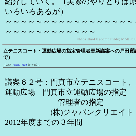
紹介していく。（実際のやりとりは
いろいろあるが）
～～～～～～～～～～～～～～～～～
～～～～～～～～～～～～
<Mozilla/4.0 (compatible; MSIE 6.
△テニスコート・運動広場の指定管理者更新議案への戸田質
で）
←back
↑menu
↑top
forward→
議案６２号：門真市立テニスコート、
運動広場 門真市立運動広場の指定
管理者の指定
(株)ジャパンクリエイト 
2012年度までの３年間