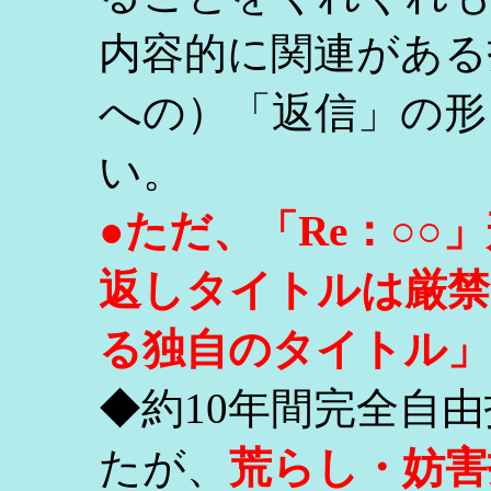
内容的に関連がある
への）「返信」の形
い。
●ただ、「Re：○
返しタイトルは厳禁
る独自のタイトル」
◆約10年間完全自
たが、
荒らし・妨害