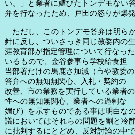
い。」と業者に媚びたトンデモない
弁を行なったため、戸田の怒りが爆
ただし、このトンデモ答弁は明らか
針に反し、ついさっき同じ教委内の
涯教育部が指定管理について行なっ
いるもので、金谷参事ら学校給食担
当部署だけの馬鹿さ加減（市や教委
答弁への無知無関心、入札・契約の
改善、市の業務を実行している業者の
性への無知無関心、業者への過剰な
媚び）を示すものである事は明白な
議においてはそれらの問題を割と冷
に批判するにとどめ、反対討論の中