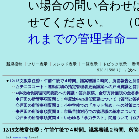
い場合の問い合わせ
（0
せてください。
れまでの管理者命一
新規投稿
┃
ツリー表示
┃
スレッド表示
┃
一覧表示
┃
トピック表示
┃
番
928 / 1598 ﾂﾘｰ
←次へ
▼
12/15文教常任委：午前午後で４時間。議案審議２時間、所管報告と所
△テニスコート・運動広場の指定管理者更新議案への戸田質議と答
●学校給食調理民間委託への質議・答弁原稿。全庁方針無視の金谷
◆戸田の所管事項質問１：年度途中の担任変更について（質問と答
◇戸田の所管事項質問２：小中学校での「ネット苛め」への対策に
◆戸田の所管事項質問３：市民苦情対応での管理職の基本について
◇戸田の所管事項質問４：いわゆる「学力テスト」問題ついて（双
12/15文教常任委：午前午後で４時間。議案審議２時間、所
←back
↑menu
↑top
forward→