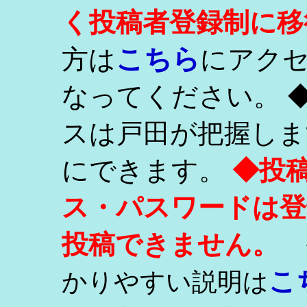
く投稿者登録制に移
こちら
方は
にアク
なってください。 
スは戸田が把握しま
にできます。
◆投
ス・パスワードは登
投稿できません。
こ
かりやすい説明は