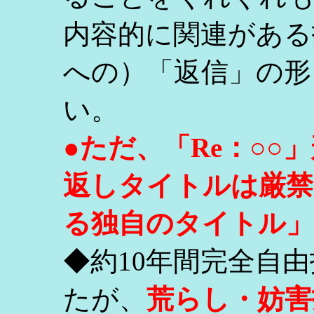
内容的に関連がある
への）「返信」の形
い。
●ただ、「Re：○
返しタイトルは厳禁
る独自のタイトル」
◆約10年間完全自
たが、
荒らし・妨害