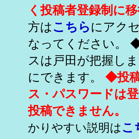
く投稿者登録制に移
こちら
方は
にアク
なってください。 
スは戸田が把握しま
にできます。
◆投
ス・パスワードは登
投稿できません。
こ
かりやすい説明は