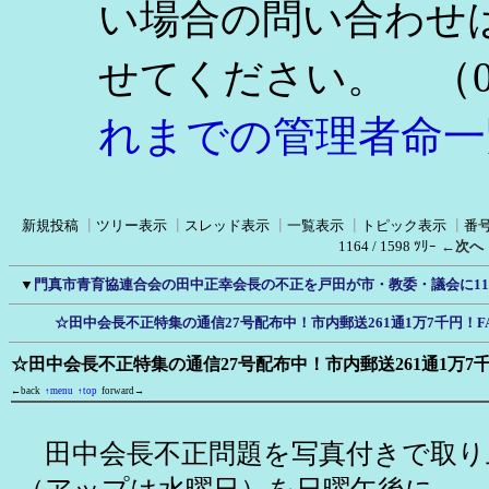
い場合の問い合わせ
（0
せてください。
れまでの管理者命一
新規投稿
┃
ツリー表示
┃
スレッド表示
┃
一覧表示
┃
トピック表示
┃
番
1164 / 1598 ﾂﾘｰ
←次へ
▼
門真市青育協連合会の田中正幸会長の不正を戸田が市・教委・議会に11
☆田中会長不正特集の通信27号配布中！市内郵送261通1万7千円！F
☆田中会長不正特集の通信27号配布中！市内郵送261通1万7千
←back
↑menu
↑top
forward→
田中会長不正問題を写真付きで取り上