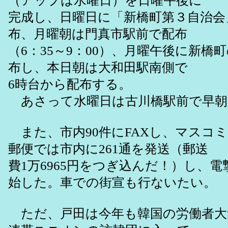
（アップは水曜日）を日曜午後に
完成し、日曜日に「新橋町第３自治会
布、月曜朝は門真市駅前で配布
（6：35～9：00）、月曜午後に新橋
布し、本日朝は大和田駅南側で
6時台から配布する。
あさって水曜日は古川橋駅前で早朝
また、市内90件にFAXし、マスコミ3
郵便では市内に261通を発送（郵送
費1万6965円をつぎ込んだ！）し、
始した。車での街宣も行ないたい。
ただ、戸田は今年も韓国の労働者大