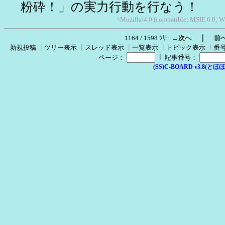
粉砕！」の実力行動を行なう！
<Mozilla/4.0 (compatible; MSIE 6.0; W
｜
1164 / 1598 ﾂﾘｰ
←次へ
前
新規投稿
┃
ツリー表示
┃
スレッド表示
┃
一覧表示
┃
トピック表示
┃
番
┃
ページ：
記事番号：
(SS)C-BOARD v3.8(とほほ改v