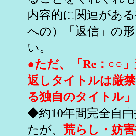
内容的に関連がある
への）「返信」の形
い。
●ただ、「Re：○
返しタイトルは厳禁
る独自のタイトル」
◆約10年間完全自
たが、
荒らし・妨害