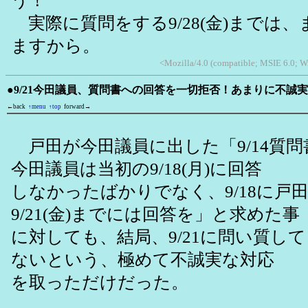
う！
実際に質問をする9/28(金)までは
ますから。
<Mozilla/4.0 (compatible; MSIE 6.0; W
●9/21今田議員、質問書への回答を一切拒否！あまりに不誠
←back
↑menu
↑top
forward→
戸田が今田議員に出した「9/14質
今田議員は当初の9/18(月)に回答
しなかったばかりでなく、9/18に戸
9/21(金)までには回答を」と求めた事
に対しても、結局、9/21に問い質し
ないという、極めて不誠実な対応
を取っただけだった。