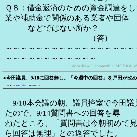
Ｑ８：借金返済のための資金調達をし
業や補助金で関係のある業者や団体
などではない所か？
（答）
～～～～～～～～～～～～～～～～～
～～～～～～～～～～～～
<Mozilla/4.0 (compatible; MSIE 6.0; W
●今田議員、9/18に回答無し。「今週中の回答」を戸田が改
←back
↑menu
↑top
forward→
9/18本会議の朝、議員控室で今田
たので、9/14質問書への回答を尋
ねたところ、「質問書は今朝初めて
ら回答は無理」との返答でした。