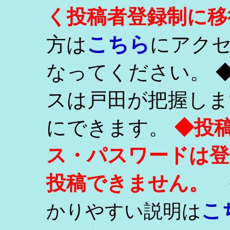
く投稿者登録制に移
こちら
方は
にアク
なってください。 
スは戸田が把握しま
にできます。
◆投
ス・パスワードは登
投稿できません。
こ
かりやすい説明は