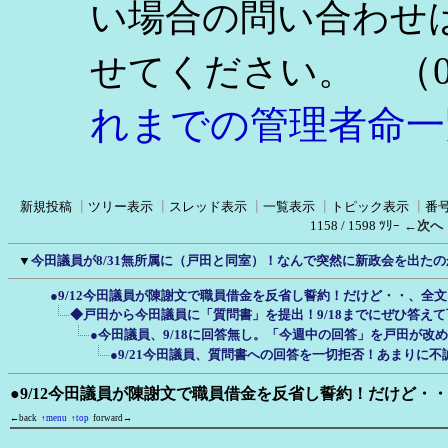
い場合の問い合わせ
（0
せてください。
れまでの管理者命一
新規投稿
┃
ツリー表示
┃
スレッド表示
┃
一覧表示
┃
トピック表示
┃
番
1158 / 1598 ﾂﾘｰ
←次へ
▼
今田議員が8/31無所属に（戸田と同室）！なんで突然に新政会を出たの
●9/12今田議員が陳謝文で職員借金を反省し誓約！だけど・・、全
◆戸田から今田議員に「質問書」を提出！9/18までにぜひ答え
●今田議員、9/18に回答無し。「今週中の回答」を戸田が改
●9/21今田議員、質問書への回答を一切拒否！あまりに不
●9/12今田議員が陳謝文で職員借金を反省し誓約！だけど・
←back
↑menu
↑top
forward→