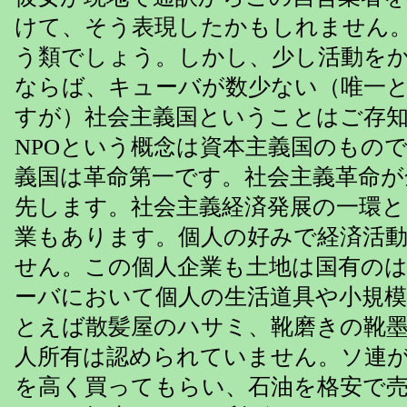
けて、そう表現したかもしれません
う類でしょう。しかし、少し活動を
ならば、キューバが数少ない（唯一
すが）社会主義国ということはご存
NPOという概念は資本主義国のもの
義国は革命第一です。社会主義革命が
先します。社会主義経済発展の一環と
業もあります。個人の好みで経済活
せん。この個人企業も土地は国有の
ーバにおいて個人の生活道具や小規模
とえば散髪屋のハサミ、靴磨きの靴
人所有は認められていません。ソ連
を高く買ってもらい、石油を格安で