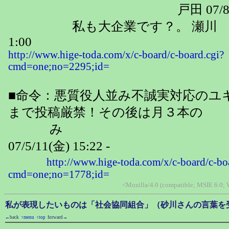
戸田 07/8/17(金) 2
私も大企業です？。 瀬川 功一 07
1:00
http://www.hige-toda.com/x/c-board/c-board.cgi?
cmd=one;no=2295;id=
■命令：悪質役人並み不誠実対応のユ
まで投稿厳禁！その後は月３本の
み 戸田
07/5/11(金) 15:22 -
http://www.hige-toda.com/x/c-board/c-bo
cmd=one;no=1778;id=
<Mozilla/4.0 (compatible; MSIE 6.0;
私が表現したいものは「社会協同組合」（砂川さんの言葉を
←back
↑menu
↑top
forward→