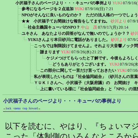
小沢福子さんのページより・・・キューバの事例より
YUKI
07/9/16
参考になるページを２点追加
YUKI
07/9/16(日) 7:21
NPOがそんなに良いものなのか？ ただの法人格の一つでしょう
★★ 小沢福子てお間抜けな報告をしてますね。
砂川より
07/9/
社会主義国キューバのNPO？
中山 茂
07/9/17(月) 20:14
ユキさん あなたよりの回答がなんで無いのでしょうか？？
砂
YUKIさんより本日砂川に電話がありました。
砂川より
07/9/
こっちでは制限設けてませんよ。それより大音響ノック問
謝まります
YUKI
07/9/26(水) 21:25
ケジメつけてもらったと了解です。今後もよろし
どうもありがとうございます。
YUKI
07/9/26(水
この部分に関して一言だけ言っておきたい
YUKI
07/10
私が表現したいものは「社会協同組合」（砂川さんの言葉
ＹＵＫＩさんへ、小沢福子（大阪府議）の お間抜け キ
上に書いている様に「社会協同組合」と「NPO」の混
小沢福子さんのページより・・・キューバの事例より
←back
↑menu
↑top
forward→
以下を読むに、やはり、『ちょいマ
こった「体制側のいろんなところか