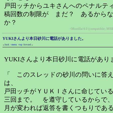
戸田ッチからユキさんへのペナルテ
稿回数の制限が まだ？ あるから
か？
<Mozilla/4.0 (compatible; MSI
YUKIさんより本日砂川に電話がありました。
←back
↑menu
↑top
forward→
YUKIさんより本日砂川に電話があり
「 このスレッドの砂川の問いに答
は、
戸田ッチがＹＵＫＩさんに命じてい
三回まで。 を遵守しているからで
月が変われば返答を書くつもりであ