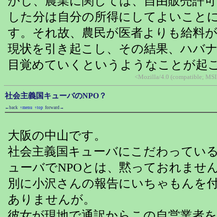
かし、農業に関しては、自由販売許可
した分は自分の所得にしてよいこと
す。それ故、農民が医者よりも給料
現状を引き起こし、その結果、ハバ
目覚めていくというようなことが起
<Mozilla/4.0 (compatible; MSI
社会主義国キューバのNPO？
←back
↑menu
↑top
forward→
大阪の中山です。
社会主義国キューバにこだわってい
ューバでNPOとは、黙っておれませ
別に小沢さんの報告にいちゃもんを
ありませんが。
彼女が現地で通訳からこの自営業者を