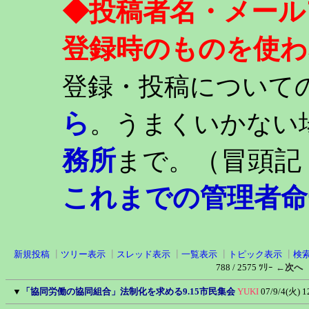
◆投稿者名・メール
登録時のものを使わ
登録・投稿について
ら
。うまくいかない
務所
（冒頭記
まで。
これまでの管理者命
新規投稿
┃
ツリー表示
┃
スレッド表示
┃
一覧表示
┃
トピック表示
┃
検
788 / 2575 ﾂﾘｰ
←次へ
▼
「協同労働の協同組合」法制化を求める9.15市民集会
YUKI
07/9/4(火) 1