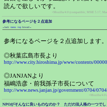
読んで欲しいです。
<Mozilla/4.0 (compatible; MSIE 5.17; 
参考になるページを２点追加
←back
↑menu
↑top
forward→
参考になるページを２点追加します
◎秋葉広島市長より
http://www.city.hiroshima.jp/www/contents/000
◎JANJANより
福嶋浩彦・前我孫子市長について
http://www.news.janjan.jp/government/0704/070
<Mozilla/4.0
NPOがそんなに良いものなのか？ ただの法人格の一つでし