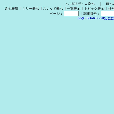
｜
4 / 1598 ﾂﾘｰ
←次へ
前へ
新規投稿
┃
ツリー表示
┃
スレッド表示
┃
一覧表示
┃
トピック表示
┃
番
┃
ページ：
記事番号：
(SS)C-BOARD v3.8(とほほ改v