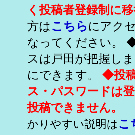
く投稿者登録制に移
こちら
方は
にアク
なってください。 
スは戸田が把握しま
にできます。
◆投
ス・パスワードは登
投稿できません。
こ
かりやすい説明は