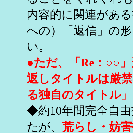
内容的に関連がある
への）「返信」の形
い。
●ただ、「Re：○
返しタイトルは厳禁
る独自のタイトル」
◆約10年間完全自
たが、
荒らし・妨害