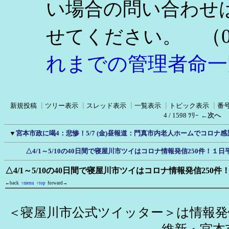
い場合の問い合わせ
（0
せてください。
れまでの管理者命一
新規投稿
┃
ツリー表示
┃
スレッド表示
┃
一覧表示
┃
トピック表示
┃
番
4 / 1598 ﾂﾘｰ
←次へ
▼
宮本市政に喝4：悲惨！5/7 (金)昼報道：門真市内老人ホームでコロナ感染
△4/1～5/10の40日間で寝屋川市ツイはコロナ情報発信250件！１日平
△4/1～5/10の40日間で寝屋川市ツイはコロナ情報発信250件
←back
↑menu
↑top
forward→
＜寝屋川市公式ツイッター＞は情報発