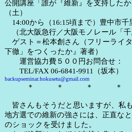
公開講座「誰が『維新』を支持したか
（土）
14:00から（16:15頃まで）豊中市
（北大阪急行／大阪モノレール「千
ゲスト＝松本創さん（フリーライタ
下徹」をつくったか』著者）
運営協力費５００円お問合せ：
TEL/FAX 06-6841-9911（坂本）
backupseminar.hokusetu@gmail.com
＊ ＊ ＊ ＊
皆さんもそうだと思いますが、私も
地方選での維新の強さには、正直な
のショックを受けました。