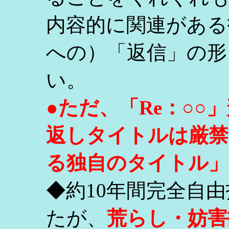
内容的に関連がある
への）「返信」の形
い。
●ただ、「Re：○
返しタイトルは厳禁
る独自のタイトル」
◆約10年間完全自
たが、
荒らし・妨害