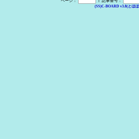
┃
ページ：
記事番号：
(SS)C-BOARD v3.8(とほほ改v