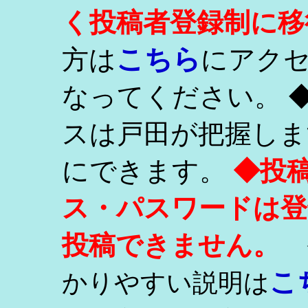
く投稿者登録制に移
こちら
方は
にアク
なってください。 
スは戸田が把握しま
にできます。
◆投
ス・パスワードは登
投稿できません。
こ
かりやすい説明は