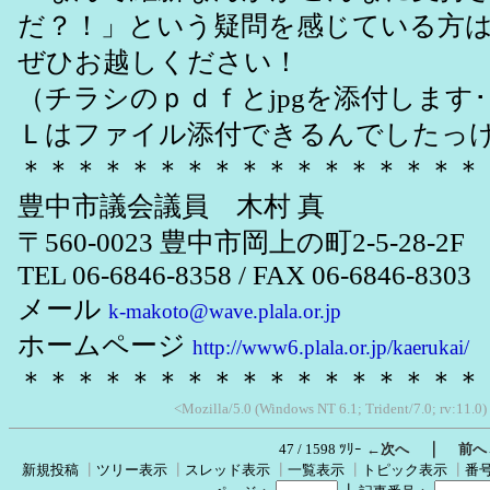
だ？！」という疑問を感じている方
ぜひお越しください！
（チラシのｐｄｆとjpgを添付します･
Ｌはファイル添付できるんでしたっ
＊＊＊＊＊＊＊＊＊＊＊＊＊＊＊＊＊
豊中市議会議員 木村 真
〒560-0023 豊中市岡上の町2-5-28-2F
TEL 06-6846-8358 / FAX 06-6846-8303
メール
k-makoto@wave.plala.or.jp
ホームページ
http://www6.plala.or.jp/kaerukai/
＊＊＊＊＊＊＊＊＊＊＊＊＊＊＊＊＊
<Mozilla/5.0 (Windows NT 6.1; Trident/7.0; rv:11.0
｜
47 / 1598 ﾂﾘｰ
←次へ
前へ
新規投稿
┃
ツリー表示
┃
スレッド表示
┃
一覧表示
┃
トピック表示
┃
番