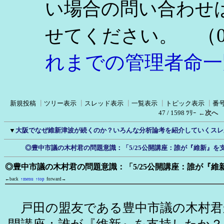
い場合の問い合わせ
（0
せてください。
れまでの管理者命一
新規投稿
┃
ツリー表示
┃
スレッド表示
┃
一覧表示
┃
トピック表示
┃
番
47 / 1598 ﾂﾘｰ
←次へ
▼
大阪でなぜ維新津波が続くのか？いろんな分析論考を紹介していくスレ
◎豊中市議の木村君の問題意識：「5/25公開講座：誰が『維新』を
◎豊中市議の木村君の問題意識：「5/25公開講座：誰が『維
←back
↑menu
↑top
forward→
戸田の盟友である豊中市議の木村君か