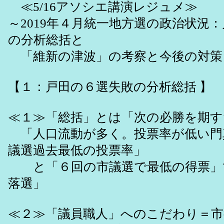
≪5/16アソシエ講演レジュメ≫
～2019年４月統一地方選の政治状況
の分析総括と
「維新の津波」の考察と今後の対策
【１：戸田の６選失敗の分析総括 
≪１≫「総括」とは「次の必勝を期す
「人口流動が多く。投票率が低い門
議選過去最低の投票率」
と「６回の市議選で最低の得票」
落選」
≪２≫「議員職人」へのこだわり＝市