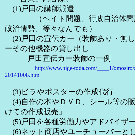
(1)戸田の講師派遣
（ヘイト問題、行政自治体問題
政治情勢、等々なんでも）
(2)戸田の宣伝カー（装飾あり・無
ーその他機器の貸し出し
戸田宣伝カー装飾の一例
http://www.hige-toda.com/____1/omosiro/
20141008.htm
(3)ビラやポスターの作成代行
(4)自作の本やＤＶＤ、シール等の
けての作成販売」
(5)戸田を各種労働力やアドバイザ
(6)ネット商店やユーチューバーと