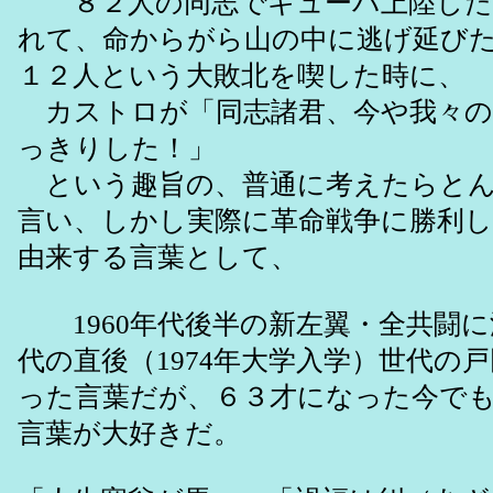
８２人の同志でキューバ上陸した
れて、命からがら山の中に逃げ延び
１２人という大敗北を喫した時に、
カストロが「同志諸君、今や我々の
っきりした！」
という趣旨の、普通に考えたらとん
言い、しかし実際に革命戦争に勝利
由来する言葉として、
1960年代後半の新左翼・全共闘に
代の直後（1974年大学入学）世代の
った言葉だが、６３才になった今で
言葉が大好きだ。