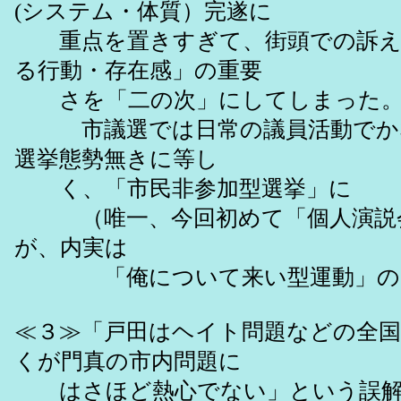
(システム・体質）完遂に
重点を置きすぎて、街頭での訴え
る行動・存在感」の重要
さを「二の次」にしてしまった
市議選では日常の議員活動でか
選挙態勢無きに等し
く、「市民非参加型選挙」に
（唯一、今回初めて「個人演説
が、内実は
「俺について来い型運動」の
≪３≫「戸田はヘイト問題などの全国
くが門真の市内問題に
はさほど熱心でない」という誤解