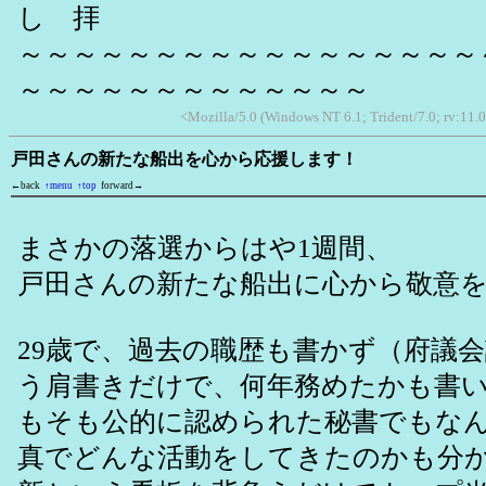
し 拝
～～～～～～～～～～～～～～～～～
～～～～～～～～～～～～～
<Mozilla/5.0 (Windows NT 6.1; Trident/7.0; rv:11.
戸田さんの新たな船出を心から応援します！
←back
↑menu
↑top
forward→
まさかの落選からはや1週間、
戸田さんの新たな船出に心から敬意
29歳で、過去の職歴も書かず（府議
う肩書きだけで、何年務めたかも書
もそも公的に認められた秘書でもな
真でどんな活動をしてきたのかも分