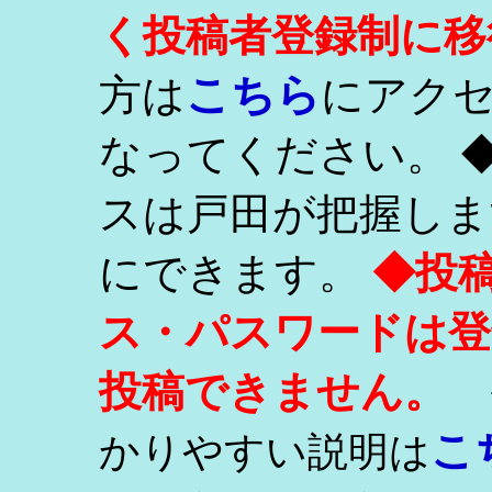
く投稿者登録制に移
こちら
方は
にアク
なってください。 
スは戸田が把握しま
にできます。
◆投
ス・パスワードは登
投稿できません。
こ
かりやすい説明は