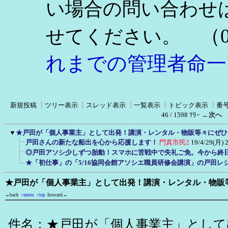
い場合の問い合わせ
（0
せてください。
れまでの管理者命一
新規投稿
┃
ツリー表示
┃
スレッド表示
┃
一覧表示
┃
トピック表示
┃
番
46 / 1598 ﾂﾘｰ
←次へ
▼
★戸田が「個人事業主」として出発！講演・レンタル・物販等々にぜひ
戸田さんの新たな船出を心から応援します！
門真市民2
19/4/29(月) 
◎戸田アソシ少しずつ胎動！スマホに苦戦中で失礼ご免。今から終
★「初仕事」の「5/16協同会館アソシエ職員研修会講演」の戸田レ
★戸田が「個人事業主」として出発！講演・レンタル・物販
←back
↑menu
↑top
forward→
件名：★戸田が「個人事業主」として