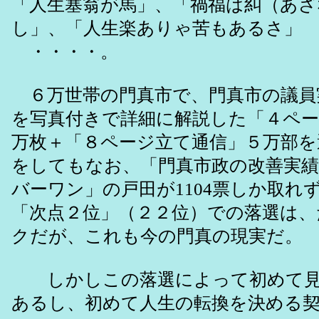
「人生塞翁が馬」、「禍福は糾（あざ
し」、「人生楽ありゃ苦もあるさ」
・・・・。
６万世帯の門真市で、門真市の議員
を写真付きで詳細に解説した「４ペー
万枚＋「８ページ立て通信」５万部を
をしてもなお、「門真市政の改善実
バーワン」の戸田が1104票しか取れ
「次点２位」（２２位）での落選は
クだが、これも今の門真の現実だ。
しかしこの落選によって初めて見
あるし、初めて人生の転換を決める