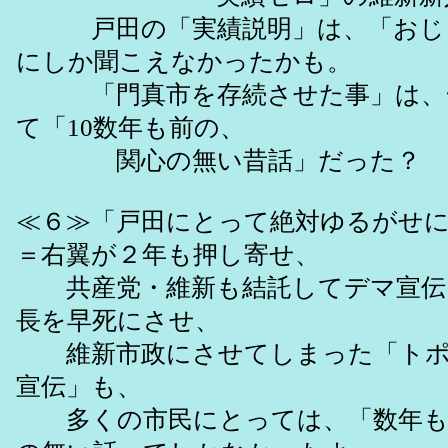
戸田の「実績説明」は、「おじ
にしか聞こえなかったかも。
「門真市を存続させた事」は、
て「10数年も前の、
関心の無い昔話」だっ
≪６≫「戸田にとって絶対ゆるがせ
＝右翼が２年も押し寄せ、
共産党・維新も結託してデマ宣伝
長を早死にさせ、
維新市政にさせてしまった「トポ
宣伝」も、
多くの市民にとっては、「数年も