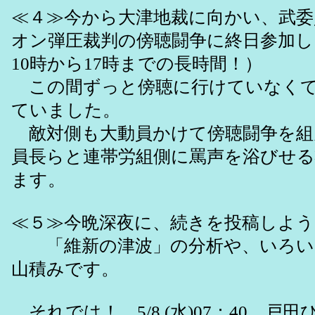
≪４≫今から大津地裁に向かい、武委
オン弾圧裁判の傍聴闘争に終日参加し
10時から17時までの長時間！）
この間ずっと傍聴に行けていなくて
ていました。
敵対側も大動員かけて傍聴闘争を組
員長らと連帯労組側に罵声を浴びせ
ます。
≪５≫今晩深夜に、続きを投稿しよ
「維新の津波」の分析や、いろい
山積みです。
それでは！ 5/8 (水)07：40 戸