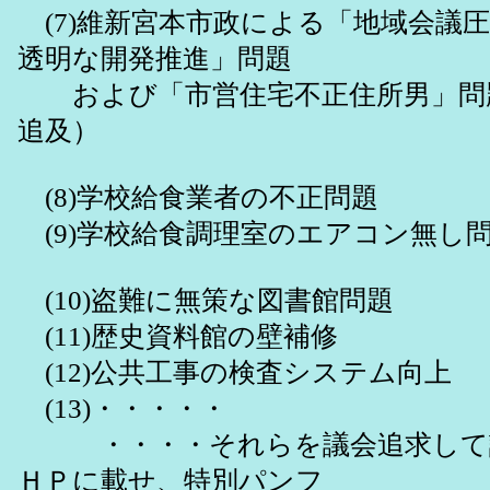
(7)維新宮本市政による「地域会議
透明な開発推進」問題
および「市営住宅不正住所男」問題
追及）
(8)学校給食業者の不正問題
(9)学校給食調理室のエアコン無し
(10)盗難に無策な図書館問題
(11)歴史資料館の壁補修
(12)公共工事の検査システム向上
(13)・・・・・
・・・・それらを議会追求して
ＨＰに載せ、特別パンフ