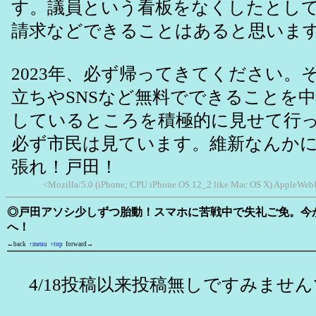
す。議員という看板をなくしたとし
請求などできることはあると思いま
2023年、必ず帰ってきてください。
立ちやSNSなど無料でできることを
しているところを積極的に見せて行
必ず市民は見ています。維新なんか
張れ！戸田！
<Mozilla/5.0 (iPhone; CPU iPhone OS 12_2 like Mac OS X) AppleWebK
◎戸田アソシ少しずつ胎動！スマホに苦戦中で失礼ご免。今
へ！
←back
↑menu
↑top
forward→
4/18投稿以来投稿無しですみませ