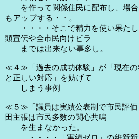
を作って関係住民に配布し、場合
もアップする・・。
・・・・そこで精力を使い果たし
頭宣伝や全市民向けビラ
までは出来ない事多し。
≪４≫「過去の成功体験」が「現在の
と正しい対応」を妨げて
しまう事例
≪５≫「議員は実績公表制で市民評価
田主張は市民多数の関心共鳴
を生まなかった。
・・・・「実績ゼロ」の維新新人