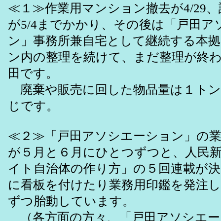
≪１≫作業用マンション撤去が4/29
が5/4までかかり、その後は「戸田ア
ン」事務所兼自宅として継続する本
ン内の整理を続けて、まだ整理が終
田です。
廃棄や販売に回した物品量は１トン
じです。
≪２≫「戸田アソシエーション」の
が５月と６月にひとつずつと、人民
イト自治体の作り方」の５回連載が決
に看板を付けたり業務用印鑑を発注
ずつ胎動しています。
（各方面の方々、「戸田アソシエー