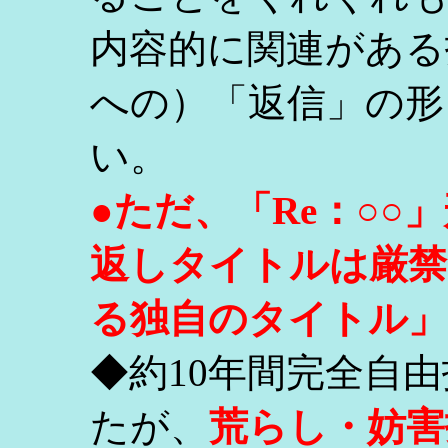
内容的に関連がある
への）「返信」の形
い。
●ただ、「Re：○
返しタイトルは厳禁
る独自のタイトル」
◆約10年間完全自
たが、
荒らし・妨害