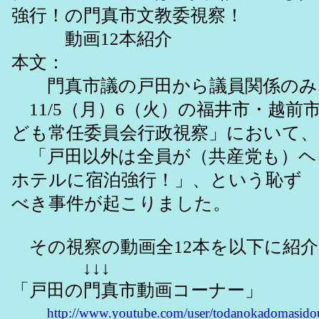
強行！の門真市文教委視察！
動画12本紹介
本文：
門真市議の戸田から議員関係のみ
11/5（月）6（火）の福井市・越前
ども常任委員会行政視察」において、
「戸田以外は全員が（共産党も）ヘ
ホテルに宿泊強行！」、という恥ず
べき事件が起こりました。
その視察の動画全12本を以下に紹
↓↓↓
「戸田の門真市動画コーナー」
http://www.youtube.com/user/todanokadomasido