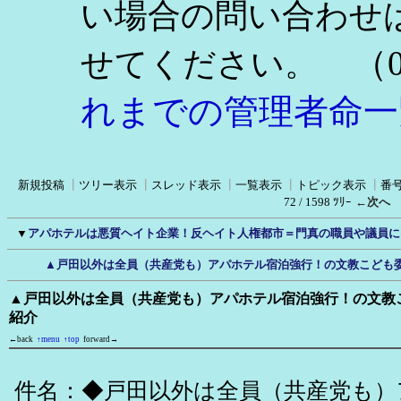
い場合の問い合わせ
（0
せてください。
れまでの管理者命一
新規投稿
┃
ツリー表示
┃
スレッド表示
┃
一覧表示
┃
トピック表示
┃
番
72 / 1598 ﾂﾘｰ
←次へ
▼
アパホテルは悪質ヘイト企業！反ヘイト人権都市＝門真の職員や議員に
▲戸田以外は全員（共産党も）アパホテル宿泊強行！の文教こども委
▲戸田以外は全員（共産党も）アパホテル宿泊強行！の文教こ
紹介
←back
↑menu
↑top
forward→
件名：◆戸田以外は全員（共産党も）