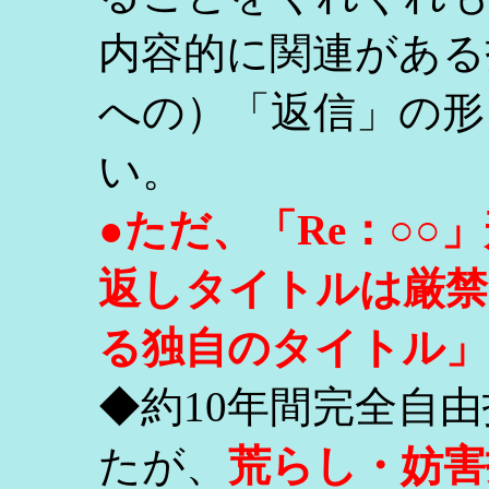
内容的に関連がある
への）「返信」の形
い。
●ただ、「Re：○
返しタイトルは厳禁
る独自のタイトル」
◆約10年間完全自
たが、
荒らし・妨害