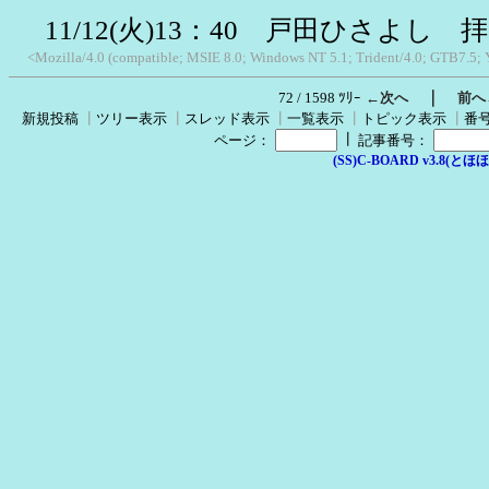
11/12(火)13：40 戸田ひさよし
<Mozilla/4.0 (compatible; MSIE 8.0; Windows NT 5.1; Trident/4.0; GTB7.5;
｜
72 / 1598 ﾂﾘｰ
←次へ
前へ
新規投稿
┃
ツリー表示
┃
スレッド表示
┃
一覧表示
┃
トピック表示
┃
番
┃
ページ：
記事番号：
(SS)C-BOARD v3.8(とほほ改v