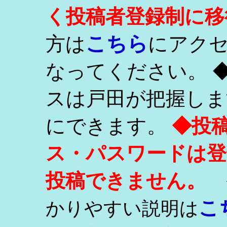
く投稿者登録制に移
こちら
方は
にアク
なってください。 
スは戸田が把握しま
にできます。
◆投
ス・パスワードは登
投稿できません。
こ
かりやすい説明は