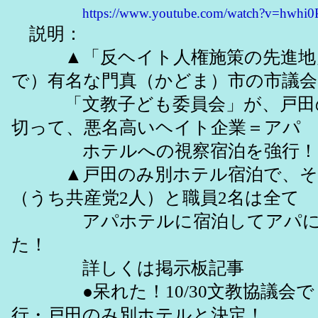
https://www.youtube.com/watch?v=hwhi
説明：
▲「反ヘイト人権施策の先進地
で）有名な門真（かどま）市の市議会
「文教子ども委員会」が、戸田
切って、悪名高いヘイト企業＝アパ
ホテルへの視察宿泊を強行！
▲戸田のみ別ホテル宿泊で、それ
（うち共産党2人）と職員2名は全て
アパホテルに宿泊してアパに
た！
詳しくは掲示板記事
●呆れた！10/30文教協議会で
行・戸田のみ別ホテルと決定！