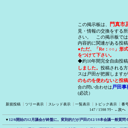
門真市
この掲示板は、
見・情報の交換をする所
さい。 この掲示板では
内容的に関連がある投稿
●ただ、「Re：○○」
をつけて下さい。
◆約10年間完全自由投
しました。
投稿される方
スは戸田が把握します
のものを使わないと投稿
戸田事
合の問い合わせは
(必読）
新規投稿
┃
ツリー表示
┃
スレッド表示
┃
一覧表示
┃
トピック表示
┃
番
147 / 1598 ﾂﾘｰ
←次へ
▼
12/6開始の12月議会が終盤に。変則的だが戸田の12/19本会議一般質