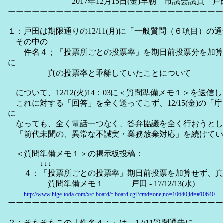
2017年12月15日(金)早朝 市議会議員 戸
ーーーーーーーーーーーーーーーーーーーーーーーーーーー
１：戸田は期限通りの12/11(月)に「一般質問（６項目）の
その中の
件名４；「投票所ごとの投票率」を期日前投票分を加算
に
真の投票率と乖離していたことについて
について、12/12(火)14：03に＜質問準備メモ１＞を送
これに対する「回答」を全く送ってこず、12/15(金)の「庁内会
に
なっても、全く電話一つなく、答弁協議を全く行おうとし
「前代未聞の、異常な不誠実・業務放棄対応」を続けてい
＜質問準備メモ１＞の掲示板投稿：
↓↓↓
４：「投票所ごとの投票率」期日前投票を加算せず、真
質問準備メモ１ 戸田 - 17/12/13(水)
http://www.hige-toda.com/x/c-board/c-board.cgi?cmd=one;no=10640;id=#10640
ーーーーーーーーーーーーーーーーーーーーーーーーーーー
２：そもそもこの「件名４：」は、12/11質問通告に