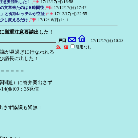
重注意要請出した！
戸田
17/12/17(日) 16:58
無の文章来たのは８時間後
戸田
17/12/17(日) 17:47
区」と冤罪レッテルが立証
戸田
17/12/17(日) 22:55
少し変えるだけ
戸田
17/12/18(月) 1:11
長に厳重注意要請出した！
戸田
- 17/12/17(日) 16:58 -
引用なし
議が昼過ぎに行なわれる
よび議長に出した！
＝＝＝＝＝
率問題）に答弁案出さず
金)09：35発信
出さず協議も皆無！