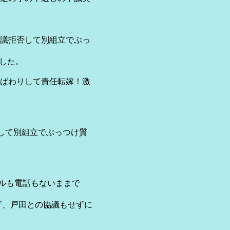
議拒否して別組立でぶっ
ました。
ばわりして責任転嫁！激
して別組立でぶっつけ質
メールも電話もないままで
ず、戸田との協議もせずに