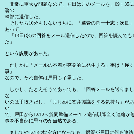
非常に重大な問題なので、戸田はこのメールを、09：35
署の
幹部に送信した。
そしたら10分もしないうちに、「選管の岡一十志：次長」
あって、
「13日(水)の回答をメール送信したので、回答を読んでも
た」
という説明があった。
たしかに「メールの不着が突発的に発生する」事は「極く
事」
なので、それ自体は戸田も了承した。
しかし、たとえそうであっても、「回答メールを送りまし
な
いのは手抜きだし、「まじめに答弁協議をする気持ち」があ
い
て、戸田から12/12＜質問準備メモ１＞送信以降全く連絡
事を不自然に思うのが当然である。
ましてや12/14(木)夕方になっても、選管が戸田に何も連