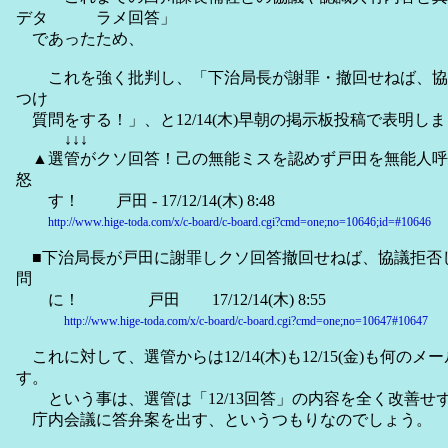
デタ ラメ回答」
であったため、
これを強く批判し、「下治局長が謝罪・撤回せねば、協
つけ
質問をする！」、と12/14(木)早朝の掲示板投稿で表明し
↓↓↓
▲選管がクソ回答！己の無能ミスを認めず戸田を無能人呼
怒
す！ 戸田 - 17/12/14(木) 8:48
http://www.hige-toda.com/x/c-board/c-board.cgi?cmd=one;no=10646;id=#10646
■下治局長が戸田に謝罪しクソ回答撤回せねば、協議拒否
問
に！ 戸田 17/12/14(木) 8:55
http://www.hige-toda.com/x/c-board/c-board.cgi?cmd=one;no=10647#10647
これに対して、選管からは12/14(木)も12/15(金)も何の
す。
という事は、選管は「12/13回答」の内容を全く改善せ
庁内会議に答弁案を出す、というつもりなのでしょう。