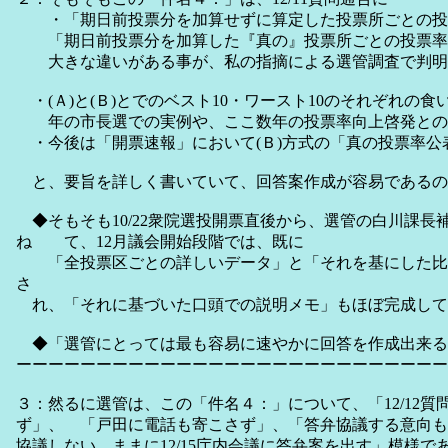
・「期日前投票分を加算せずに算定した投票所ごとの投票
「期日前投票分を加算した『真の』投票所ごとの投票率」
大きな違いがある事が、私の指摘による選管調査で判明
・(Ａ)と(Ｂ)とでのベスト10・ワースト10のそれぞれの
年の市長選での実例や、ここ数年の投票率向上啓発との
・今後は「開票速報」において(Ｂ)方式の「真の投票率公
と、要旨を詳しく書いていて、回答案作成が容易であるの
◆そもそも10/22衆院選投開票直後から、選管の白川課長
ね て、12月議会開始段階では、既に
「全投票区ごとの詳しいデータ」と「それを基にした比
さ
れ、「それに基づいた口頭での説明メモ」もほぼ完成して
◆「選管にとっては最も容易に速やかに回答を作成出来
ーーーーーーーーーーーーーーーーーーーーーーーーーーー
３：然るに選管は、この「件名４：」について、「12/12
ず」、 「戸田に電話も寄こさず」、「答弁協議する意向も
協議しない ままに12/15庁内会議に答弁案を出す」模様で