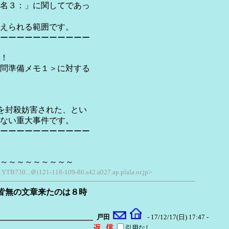
名３：」に関してであっ
えられる範囲です。
ーーーーーーーーーーー
！
問準備メモ１＞に対する
を封殺妨害された、とい
ない重大事件です。
ーーーーーーーーーーー
～～～～～～～～～
; YTB730...＠i121-118-109-86.s42.a027.ap.plala.or.jp>
皆無の文章来たのは８時
戸田
- 17/12/17(日) 17:47 -
引用なし