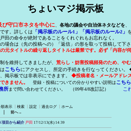
ちょいマジ掲示板
及び守口市ネタを中心に
、
各地の議会や自治体ネタなどを
、
「掲示板のルール1」
「掲示板のルール2」
です。詳しくは
戸田の命令が絶対であることをくれぐれもお忘れなく。
の場合は（先の投稿への）「返信」の形を取って投稿して下さ
形式の元タイトルの繰り返しタイトルは厳禁です。必ず「内容が
稿制を維持してきましたが、
荒らし・妨害投稿頻発のため、やむ
こちら
は
にアクセスし、所定の手続きを行なってください。 
が、掲示板では非表示にできます。
◆投稿者名・メールアドレ
こちら
できません。
登録・投稿についての分かりやすい説明は
務所
こ
まで問い合わせてください。
（09年4/8改訂記）
号順表示
┃
検索
┃
設定
┃
過去ログ
┃
ホーム
｜
前へ→
問６項目から紹介
戸田
17/12/13(水) 14:39