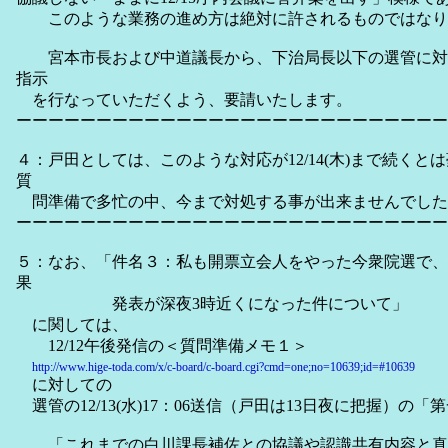
このような業務の進め方は絶対に許されるものではなり
宮本市長および中道議長から、下治局長以下の選管に対
指示
を行なっていただくよう、要請いたします。
ーーーーーーーーーーーーーーーーーーーーーーーーーーー
４：戸田としては、このような対応が12/14(木)まで続く
質
問準備で多忙の中、今まで対処する事が出来ませんでし
ーーーーーーーーーーーーーーーーーーーーーーーーーーー
５：なお、「件名３：私も開票立会人をやった今衆院選で、
果
発表が深夜3時近くになった件について」
に関しては、
12/12午後発信の＜質問準備メモ１＞
http://www.hige-toda.com/x/c-board/c-board.cgi?cmd=one;no=10639;id=#10639
に対しての
選管の12/13(水)17：06送信（戸田は13日夜に把握）の
「これまでの白川課長補佐との協議や認識共有内容と真