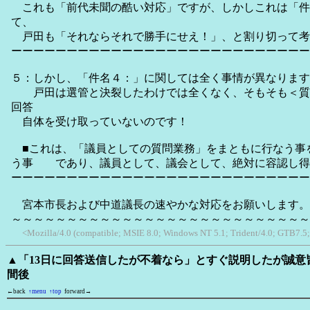
これも「前代未聞の酷い対応」ですが、しかしこれは「件
て、
戸田も「それならそれで勝手にせえ！」、と割り切って考
ーーーーーーーーーーーーーーーーーーーーーーーーーーー
５：しかし、「件名４：」に関しては全く事情が異なります
戸田は選管と決裂したわけでは全くなく、そもそも＜質
回答
自体を受け取っていないのです！
■これは、「議員としての質問業務」をまともに行なう事
う事 であり、議員として、議会として、絶対に容認し得
ーーーーーーーーーーーーーーーーーーーーーーーーーーー
宮本市長および中道議長の速やかな対応をお願いします。
～～～～～～～～～～～～～～～～～～～～～～～～～～～
<Mozilla/4.0 (compatible; MSIE 8.0; Windows NT 5.1; Trident/4.0; GTB7.5
▲「13日に回答送信したが不着なら」とすぐ説明したが誠意
間後
←back
↑menu
↑top
forward→