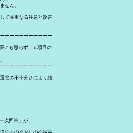
ません。
して厳重なる注意と改善
ーーーーーーーーーーー
とは夢にも思わず、６項目の
た。
ーーーーーーーーーーー
選管の不十分さにより結
「第一次回答」が、
逆の手の平返しの不誠実