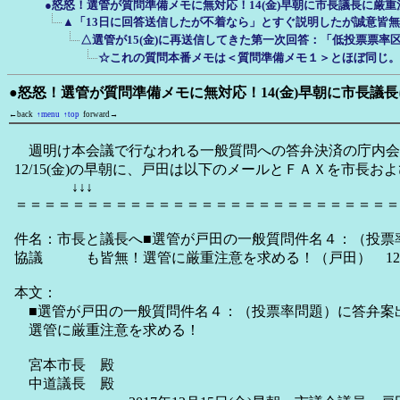
●怒怒！選管が質問準備メモに無対応！14(金)早朝に市長議長に厳
▲「13日に回答送信したが不着なら」とすぐ説明したが誠意皆
△選管が15(金)に再送信してきた第一次回答：「低投票票率
☆これの質問本番メモは＜質問準備メモ１＞とほぼ同じ。
●怒怒！選管が質問準備メモに無対応！14(金)早朝に市長議
←back
↑menu
↑top
forward→
週明け本会議で行なわれる一般質問への答弁決済の庁内会
12/15(金)の早朝に、戸田は以下のメールとＦＡＸを市長お
↓↓↓
＝＝＝＝＝＝＝＝＝＝＝＝＝＝＝＝＝＝＝＝＝＝＝＝＝＝＝
件名：市長と議長へ■選管が戸田の一般質問件名４：（投票
協議 も皆無！選管に厳重注意を求める！（戸田） 12/14(
本文：
■選管が戸田の一般質問件名４：（投票率問題）に答弁案
選管に厳重注意を求める！
宮本市長 殿
中道議長 殿