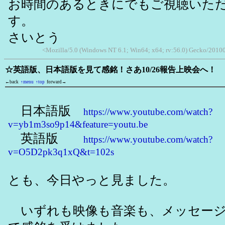
お時間のあるときにでもご視聴いた
す。
さいとう
<Mozilla/5.0 (Windows NT 6.1; Win64; x64; rv:56.0) Gecko/201
☆英語版、日本語版を見て感銘！さあ10/26報告上映会へ！
←back
↑menu
↑top
forward→
日本語版
https://www.youtube.com/watch?
v=yb1m3so9p14&feature=youtu.be
英語版
https://www.youtube.com/watch?
v=O5D2pk3q1xQ&t=102s
とも、今日やっと見ました。
いずれも映像も音楽も、メッセージ