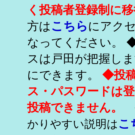
く投稿者登録制に移
こちら
方は
にアク
なってください。 
スは戸田が把握しま
にできます。
◆投
ス・パスワードは登
投稿できません。
こ
かりやすい説明は