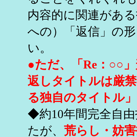
内容的に関連がある
への）「返信」の形
い。
●ただ、「Re：○
返しタイトルは厳禁
る独自のタイトル」
◆約10年間完全自
たが、
荒らし・妨害