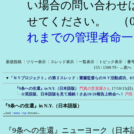
い場合の問い合わせ
（0
せてください。
れまでの管理者命一
新規投稿
┃
ツリー表示
┃
スレッド表示
┃
一覧表示
┃
トピック表示
┃
番
155 / 1598 ﾂﾘｰ
←次へ
▼
「ＮＹプロジェクト」の第２スレッド：齋藤監督らのＮＹ活動成功、8/
『9条への生還』in N.Y.（日本語版）
門真の芝居屋さん
17/10/15(日) 
☆英語版、日本語版を見て感銘！さあ10/26報告上映会へ！
戸田
『9条への生還』in N.Y.（日本語版）
←back
↑menu
↑top
forward→
『9条への生還』ニューヨーク（日本