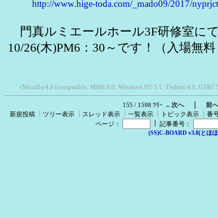
http://www.hige-toda.com/_mado09/2017/nyprjc
門真ルミエールホール3F研修室に
10/26(木)PM6：30～です！（入場無
<Mozilla/4.0 (compatible; MSIE 8.0; Windows NT 5.1; Trident/4.0; GTB7.
｜
155 / 1598 ﾂﾘｰ
←次へ
前
新規投稿
┃
ツリー表示
┃
スレッド表示
┃
一覧表示
┃
トピック表示
┃
番
┃
ページ：
記事番号：
(SS)C-BOARD v3.8(とほほ改v