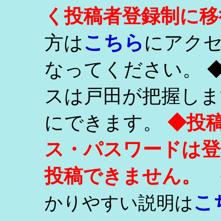
く投稿者登録制に移
こちら
方は
にアク
なってください。 
スは戸田が把握しま
にできます。
◆投
ス・パスワードは登
投稿できません。
こ
かりやすい説明は