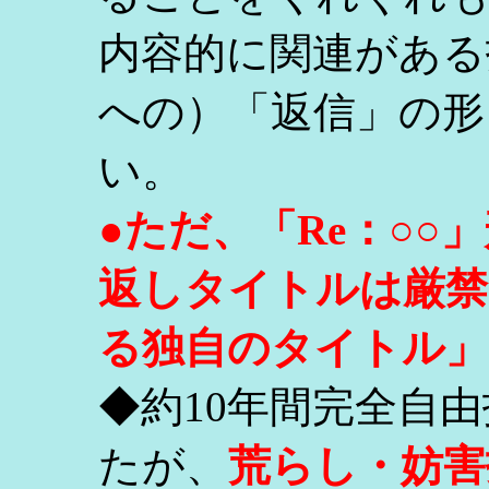
内容的に関連がある
への）「返信」の形
い。
●ただ、「Re：○
返しタイトルは厳禁
る独自のタイトル」
◆約10年間完全自
たが、
荒らし・妨害