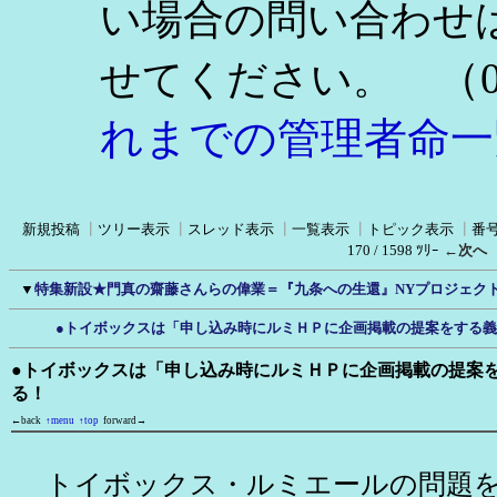
い場合の問い合わせ
（0
せてください。
れまでの管理者命一
新規投稿
┃
ツリー表示
┃
スレッド表示
┃
一覧表示
┃
トピック表示
┃
番
170 / 1598 ﾂﾘｰ
←次へ
▼
特集新設★門真の齋藤さんらの偉業＝『九条への生還』NYプロジェク
●トイボックスは「申し込み時にルミＨＰに企画掲載の提案をする
●トイボックスは「申し込み時にルミＨＰに企画掲載の提案
る！
←back
↑menu
↑top
forward→
トイボックス・ルミエールの問題を