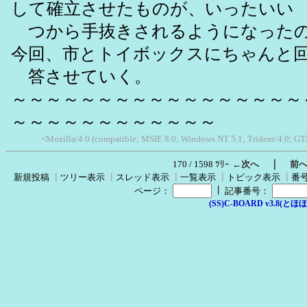
して確立させたものが、いったいい
つから手抜きされるようになったの
今回、市とトイボックスにちゃんと
答させていく。
～～～～～～～～～～～～～～～～～
～～～～～～～～～～～～
<Mozilla/4.0 (compatible; MSIE 8.0; Windows NT 5.1; Trident/4.0; GT
｜
170 / 1598 ﾂﾘｰ
←次へ
前
新規投稿
┃
ツリー表示
┃
スレッド表示
┃
一覧表示
┃
トピック表示
┃
番
┃
ページ：
記事番号：
(SS)C-BOARD v3.8(とほほ改v