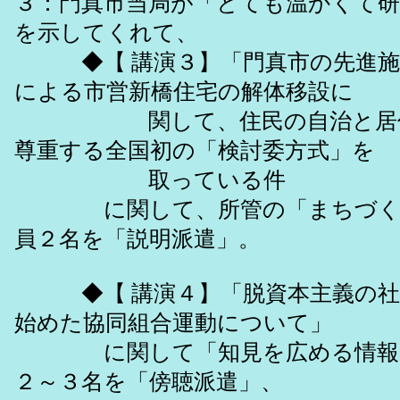
３：門真市当局が「とても温かくて研
を示してくれて、
◆【 講演３】「門真市の先進施
による市営新橋住宅の解体移設に
関して、住民の自治と居住
尊重する全国初の「検討委方式」を
取っている件
に関して、所管の「まちづくり
員２名を「説明派遣」。
◆【 講演４】「脱資本主義の社
始めた協同組合運動について」
に関して「知見を広める情報収
２～３名を「傍聴派遣」、