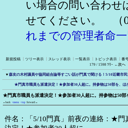
い場合の問い合わせ
（0
せてください。
れまでの管理者命一
新規投稿
┃
ツリー表示
┃
スレッド表示
┃
一覧表示
┃
トピック表示
┃
番
179 / 1598 ﾂﾘｰ
←次へ
▼
森友の木村議員や協同組合論等すごい話が門真で聞ける！5/10近畿市
★門真市職員も派遣決定！★参加者30人超に。持参物は50部を、ほ
★門真市職員も派遣決定！★参加者30人超に。持参物は50
←back
↑menu
↑top
forward→
件名：「5/10門真」前夜の連絡：★