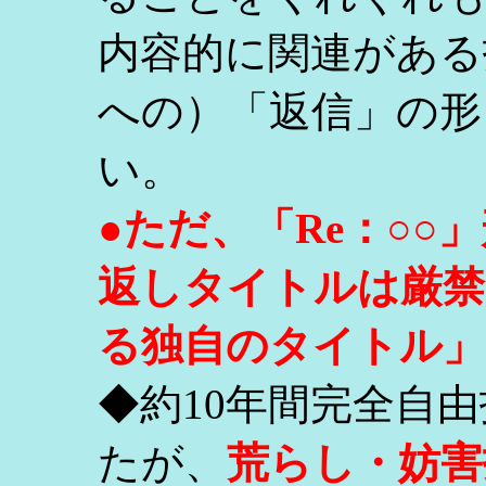
内容的に関連がある
への）「返信」の形
い。
●ただ、「Re：○
返しタイトルは厳禁
る独自のタイトル」
◆約10年間完全自
たが、
荒らし・妨害