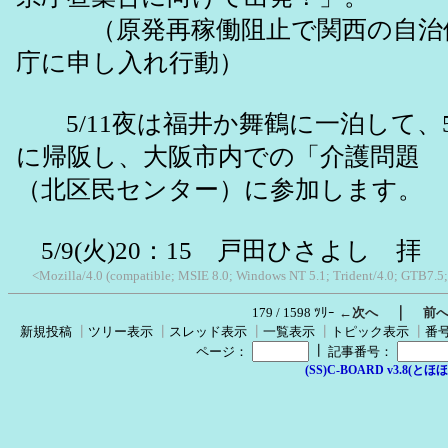
（原発再稼働阻止で関西の自治体
庁に申し入れ行動）
5/11夜は福井か舞鶴に一泊して、5/
に帰阪し、大阪市内での「介護問題
（北区民センター）に参加します。
5/9(火)20：15 戸田ひさよし 拝
<Mozilla/4.0 (compatible; MSIE 8.0; Windows NT 5.1; Trident/4.0; GTB7.5
｜
179 / 1598 ﾂﾘｰ
←次へ
前
新規投稿
┃
ツリー表示
┃
スレッド表示
┃
一覧表示
┃
トピック表示
┃
番
┃
ページ：
記事番号：
(SS)C-BOARD v3.8(とほほ改v