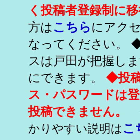
く投稿者登録制に移
こちら
方は
にアク
なってください。 
スは戸田が把握しま
にできます。
◆投
ス・パスワードは登
投稿できません。
こ
かりやすい説明は