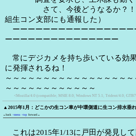
さて、今後どうなるか？！（
組生コン支部にも通報した）
ーーーーーーーーーーーーーーーー
ーーーーーーーーーーーーーーー
常にデジカメを持ち歩いている効果
に発揮されるね！
～～～～～～～～～～～～～～～～～
～～～～～～～～～～～～
<Mozilla/4.0 (compatible; MSIE 8.0; Windows NT 5.1; Trident/4.0; GTB7
▲2015年1月：どこかの生コン車が中環側道に生コン排水垂
←back
↑menu
↑top
forward→
これは2015年1/13に戸田が発見し