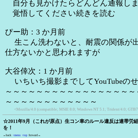
自分も見かけたらどんどん通報し
覚悟してください続きを読む
ぴー助：3 か月前
生こん洗わないと、耐震の関係が出
仕方ないかと思われますが
大谷倖次：1 か月前
いちいち撮影までしてYouTubeの
～～～～～～～～～～～～～～～～～
～～～～～～～～～～～～
<Mozilla/4.0 (compatible; MSIE 8.0; Windows NT 5.1; Trident/4.0; GTB7
☆2011年9月（これが原点）生コン車のルール違反は連帯労
を！
←back
↑menu
↑top
forward→