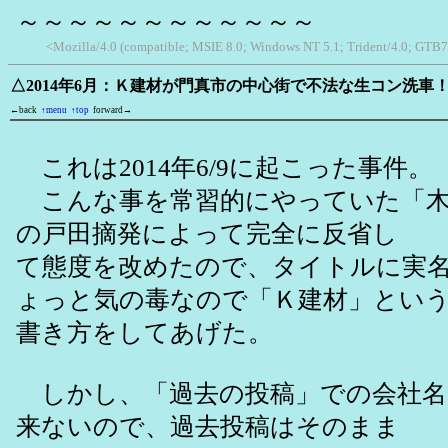
～～～～～～～～～～～～
<Mozilla/4.0 (compatible; MSIE 8.0; Windows NT 5.1; Trident/4.0; GTB7
△2014年6月：Ｋ建材が門真市の中心街で不法な生コン洗車
←back
↑menu
↑top
forward→
これは2014年6/9に起こった事件。
こんな事を常習的にやっていた「木
の戸田摘発によって完全に反省し
て態度を改めたので、タイトルに実
ょっと気の毒なので「Ｋ建材」とい
書き方をしてあげた。
しかし、「過去の投稿」での会社名
来ないので、過去投稿はそのまま