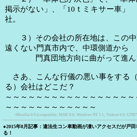
掲示がない」、「10ｔミキサー
社。
３）その会社の所在地は、この中
遠くない門真市内で、中環側道から
門真団地方向に曲がって進んで
さあ、こんな行儀の悪い事をする（
る）会社はどこだ？
～～～～～～～～～～～～～～～～～
～～～～～～～～～～～～
<Mozilla/4.0 (compatible; MSIE 8.0; Windows NT 5.1; Trident/4.0; GTB7
●2015年8月記事：違法生コン車動画が凄いアクセスだが戸
る！