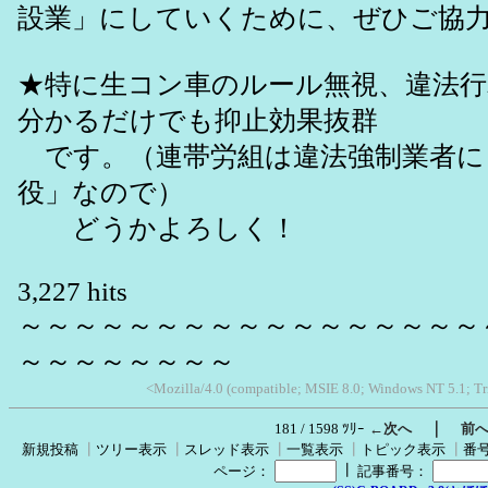
設業」にしていくために、ぜひご協
★特に生コン車のルール無視、違法
分かるだけでも抑止効果抜群
です。（連帯労組は違法強制業者に
役」なので）
どうかよろしく！
3,227 hits
～～～～～～～～～～～～～～～～～
～～～～～～～～
<Mozilla/4.0 (compatible; MSIE 8.0; Windows NT 5.1; Tr
｜
181 / 1598 ﾂﾘｰ
←次へ
前
新規投稿
┃
ツリー表示
┃
スレッド表示
┃
一覧表示
┃
トピック表示
┃
番
┃
ページ：
記事番号：