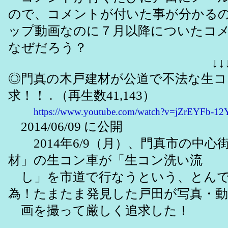
ので、コメントが付いた事が分かる
ップ動画なのに７月以降についたコ
なぜだろう？
↓↓
◎門真の木戸建材が公道で不法な生コ
求！！ . （再生数41,143）
https://www.youtube.com/watch?v=jZrEYFb-12
2014/06/09 に公開
2014年6/9（月）、門真市の中心
材」の生コン車が「生コン洗い流
し」を市道で行なうという、とんで
為！たまたま発見した戸田が写真・動
画を撮って厳しく追求した！