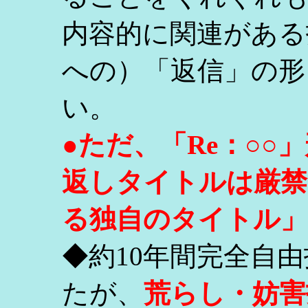
内容的に関連がある
への）「返信」の形
い。
●ただ、「Re：○
返しタイトルは厳禁
る独自のタイトル」
◆約10年間完全自
たが、
荒らし・妨害