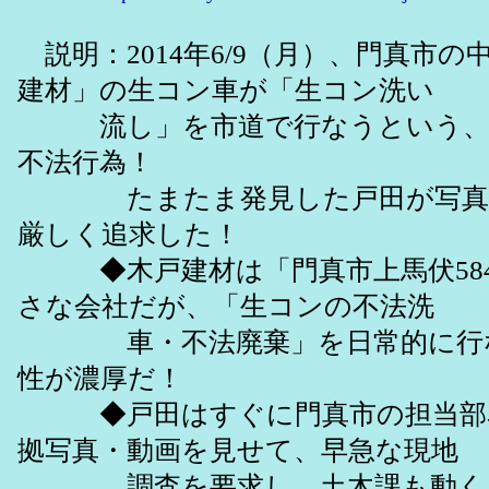
説明：2014年6/9（月）、門真市の
建材」の生コン車が「生コン洗い
流し」を市道で行なうという、
不法行為！
たまたま発見した戸田が写真・
厳しく追求した！
◆木戸建材は「門真市上馬伏584
さな会社だが、「生コンの不法洗
車・不法廃棄」を日常的に行な
性が濃厚だ！
◆戸田はすぐに門真市の担当部
拠写真・動画を見せて、早急な現地
調査を要求し、土木課も動くこ