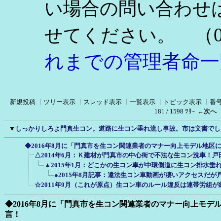
い場合の問い合わせ
（0
せてください。
れまでの管理者命一
新規投稿
┃
ツリー表示
┃
スレッド表示
┃
一覧表示
┃
トピック表示
┃
番
181 / 1598 ﾂﾘｰ
←次へ
▼
しっかりしろよ門真生コン。道路に生コン垂れ流し事故。市は文書でし
◆2016年8月に「門真市を生コン関連業者のマナー向上モデル地区
△2014年6月：Ｋ建材が門真市の中心街で不法な生コン洗車！
▲2015年1月：どこかの生コン車が中環側道に生コン排水垂
●2015年8月記事：違法生コン車動画が凄いアクセスだ
☆2011年9月（これが原点）生コン車のルール違反は連帯労組
◆2016年8月に「門真市を生コン関連業者のマナー向上モデ
言！