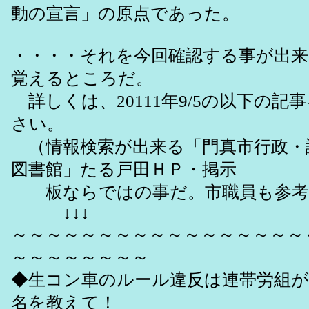
動の宣言」の原点であった。
・・・・それを今回確認する事が出
覚えるところだ。
詳しくは、20111年9/5の以下の
さい。
（情報検索が出来る「門真市行政・
図書館」たる戸田ＨＰ・掲示
板ならではの事だ。市職員も参考
↓↓↓
～～～～～～～～～～～～～～～～～
～～～～～～～～
◆生コン車のルール違反は連帯労組が
名を教えて！