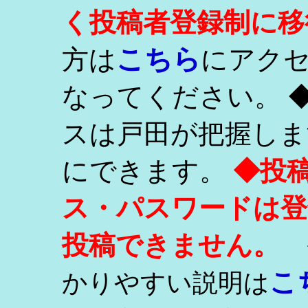
く投稿者登録制に移
こちら
方は
にアク
なってください。 
スは戸田が把握しま
にできます。
◆投
ス・パスワードは登
投稿できません。
こ
かりやすい説明は