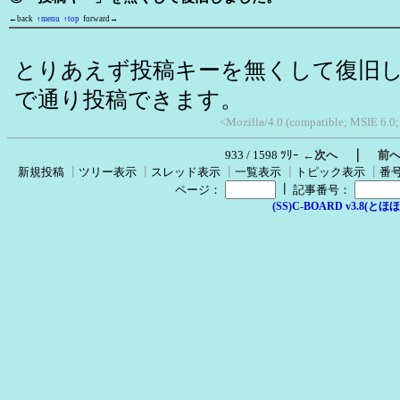
←back
↑menu
↑top
forward→
とりあえず投稿キーを無くして復旧
で通り投稿できます。
<Mozilla/4.0 (compatible; MSIE 6.0
｜
933 / 1598 ﾂﾘｰ
←次へ
前
新規投稿
┃
ツリー表示
┃
スレッド表示
┃
一覧表示
┃
トピック表示
┃
番
┃
ページ：
記事番号：
(SS)C-BOARD v3.8(とほほ改v