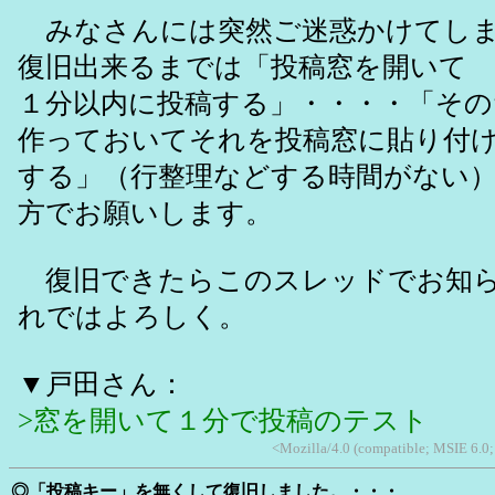
みなさんには突然ご迷惑かけてしま
復旧出来るまでは「投稿窓を開いて
１分以内に投稿する」・・・・「そ
作っておいてそれを投稿窓に貼り付
する」（行整理などする時間がない
方でお願いします。
復旧できたらこのスレッドでお知ら
れではよろしく。
▼戸田さん：
>窓を開いて１分で投稿のテスト
<Mozilla/4.0 (compatible; MSIE 6.0
◎「投稿キー」を無くして復旧しました。・・・