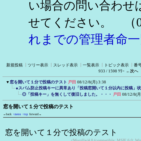
い場合の問い合わせ
（0
せてください。
れまでの管理者命一
新規投稿
┃
ツリー表示
┃
スレッド表示
┃
一覧表示
┃
トピック表示
┃
番
933 / 1598 ﾂﾘｰ
←次へ
▼
窓を開いて１分で投稿のテスト
戸田
08/12/8(月) 3:38
●スパム防止投稿キーに異常あり「投稿窓開いて１分以内に投稿」
◎「投稿キー」を無くして復旧しました。・・・
戸田
08/12/8(月
窓を開いて１分で投稿のテスト
←back
↑menu
↑top
forward→
窓を開いて１分で投稿のテスト
<Mozilla/4.0 (compatible; MSIE 6.0; Wi