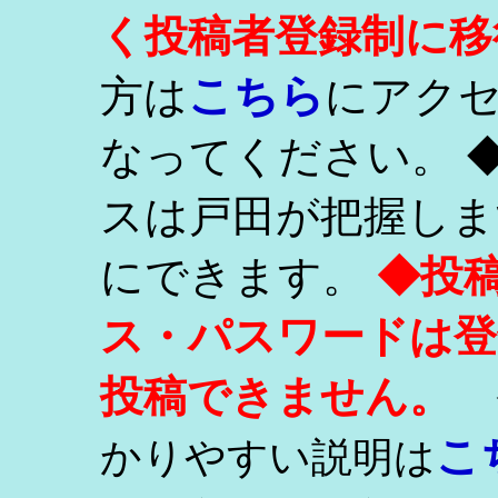
く投稿者登録制に移
こちら
方は
にアク
なってください。 
スは戸田が把握しま
にできます。
◆投
ス・パスワードは登
投稿できません。
こ
かりやすい説明は