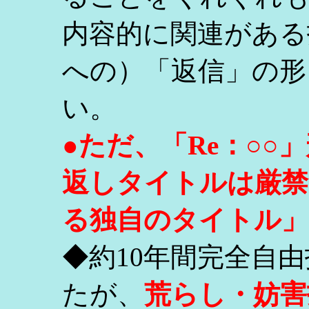
内容的に関連がある
への）「返信」の形
い。
●ただ、「Re：○
返しタイトルは厳禁
る独自のタイトル」
◆約10年間完全自
たが、
荒らし・妨害