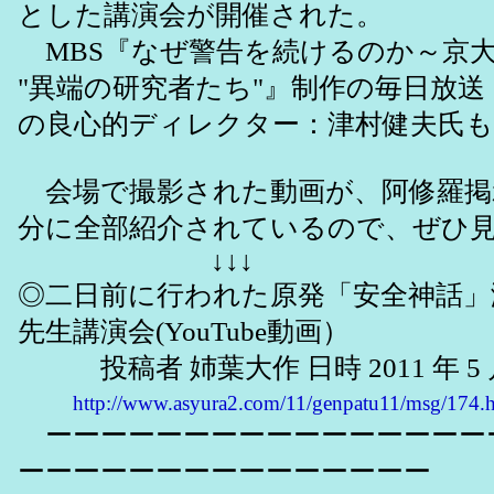
とした講演会が開催された。
MBS『なぜ警告を続けるのか～京
"異端の研究者たち"』制作の毎日放送
の良心的ディレクター：津村健夫氏
会場で撮影された動画が、阿修羅掲
分に全部紹介されているので、ぜひ
↓↓↓
◎二日前に行われた原発「安全神話」
先生講演会(YouTube動画）
投稿者 姉葉大作 日時 2011 年 5 月 14
http://www.asyura2.com/11/genpatu11/msg/174.
ーーーーーーーーーーーーーーーー
ーーーーーーーーーーーーーーー