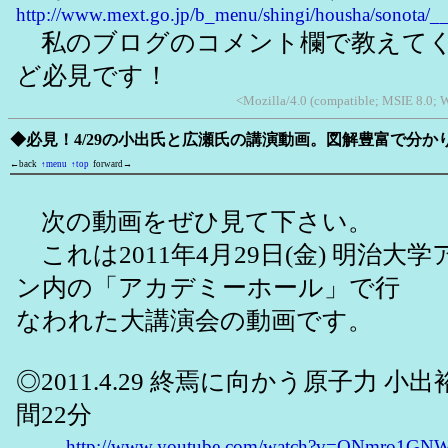
http://www.mext.go.jp/b_menu/shingi/housha/sonota/__
私のブログのコメント欄で教えてく
ど必見です！
<Mozilla/4.0 (compatible; MSIE 8.0; 
◆必見！4/29の小出氏と広瀬氏の講演動画。図解豊富で分
←back
↑menu
↑top
forward→
次の動画をぜひ見て下さい。
これは2011年4月29日(金) 明治大
ン内の「アカデミーホール」で行
なわれた大講演会の動画です。
◎2011.4.29 終焉に向かう原子力 小
間22分
http://www.youtube.com/watch?v=ONmro1GNW7