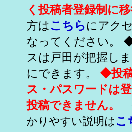
く投稿者登録制に移
こちら
方は
にアク
なってください。 
スは戸田が把握しま
にできます。
◆投
ス・パスワードは登
投稿できません。
こ
かりやすい説明は