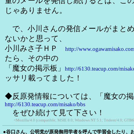
量のメールを発信し続けるとは、こ
じゃありません。
で、小川さんの発信メールがまとめ
ないかと思って、
小川みさ子ＨＰ
http://www.ogawamisako.co
たら、その中の
「魔女の掲示板」
http://6130.teacup.com/misak
ッサリ載ってました！
◆反原発情報については、「魔女の掲
http://6130.teacup.com/misako/bbs
をぜひ続けて見て下さい！
<Mozilla/4.0 (compatible; MSIE 8.0; Windows NT 5.1; Trident/4.0; GTB6
●谷口さん、公明党が原発御用学者を呼んで学習会したり、