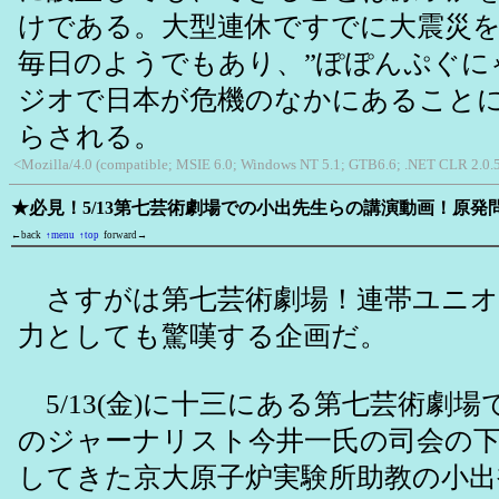
けである。大型連休ですでに大震災
毎日のようでもあり、”ぽぽんぷぐに
ジオで日本が危機のなかにあること
らされる。
<Mozilla/4.0 (compatible; MSIE 6.0; Windows NT 5.1; GTB6.6; .NET CLR 2.0.
★必見！5/13第七芸術劇場での小出先生らの講演動画！原
←back
↑menu
↑top
forward→
さすがは第七芸術劇場！連帯ユニオ
力としても驚嘆する企画だ。
5/13(金)に十三にある第七芸術劇
のジャーナリスト今井一氏の司会の
してきた京大原子炉実験所助教の小出