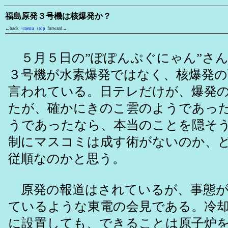
福島原発３号機は核爆発か？
←back
↑menu
↑top
forward→
５月５日の”ぽぽんぷぐにゃん”さ
３号機が水素爆発ではなく、核爆発
言われている。日テレだけが、爆発
たが、確かにきのこ雲のようであっ
うであったなら、本当のことを隠そ
制にマスコミは成す術がないのか、
従順なのかと思う。
原発の報道はされているが、事態が
ているような東電の会見である。冷
に設置しても、できることは原子炉