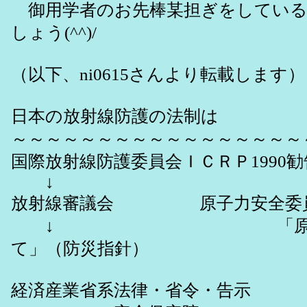
御用学者のお先棒某担ぎをしている
しょう(^^)/
（以下、ni0615さんより転載します）
日本の放射線防護の法制は
～～～～～～～～～～～～～～～～～
国際放射線防護委員会ＩＣＲＰ1990勧
↓ 
放射線審議会 原子力安全委員
↓ 「原子力施設等
て」（防災指針）
経済産業省系法律・省令・告示