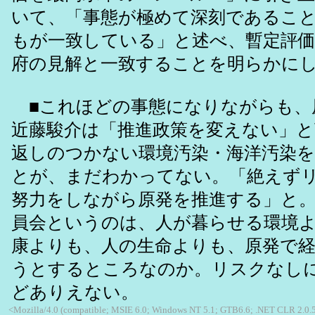
いて、「事態が極めて深刻であるこ
もが一致している」と述べ、暫定評
府の見解と一致することを明らかに
■これほどの事態になりながらも、
近藤駿介は「推進政策を変えない」
返しのつかない環境汚染・海洋汚染
とが、まだわかってない。「絶えず
努力をしながら原発を推進する」と。
員会というのは、人が暮らせる環境
康よりも、人の生命よりも、原発で
うとするところなのか。リスクなし
どありえない。
<Mozilla/4.0 (compatible; MSIE 6.0; Windows NT 5.1; GTB6.6; .NET CLR 2.0.