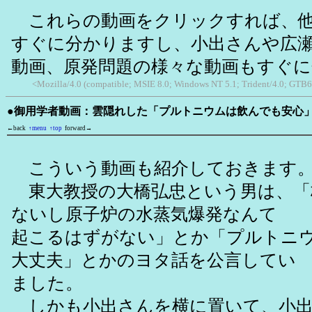
これらの動画をクリックすれば、他
すぐに分かりますし、小出さんや広
動画、原発問題の様々な動画もすぐ
<Mozilla/4.0 (compatible; MSIE 8.0; Windows NT 5.1; Trident/4.0; GTB6
●御用学者動画：雲隠れした「プルトニウムは飲んでも安心
←back
↑menu
↑top
forward→
こういう動画も紹介しておきます
東大教授の大橋弘忠という男は、「
ないし原子炉の水蒸気爆発なんて
起こるはずがない」とか「プルトニ
大丈夫」とかのヨタ話を公言してい
ました。
しかも小出さんを横に置いて、小出