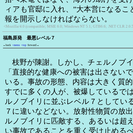
ィアも官邸に入れ、”大本営になるこ
報を開示しなければならない。
<Mozilla/4.0 (compatible; MSIE 6.0; Windows NT 5.1; GTB6.6; .NET CLR 2.0.
福島原発 最悪レベル７
←back
↑menu
↑top
forward→
枝野が陳謝。しかし、チェルノブイ
「直接的な健康への被害は出さない
いる。事故の形態、内容は大きく質
すでに多くの人が、被爆しているで
ルノブイリに並ぶレベル７としてい
７に違いなどない。放射性物質の放
ルノブイリに匹敵する、あるいは超
い事故であることを重く受け止める