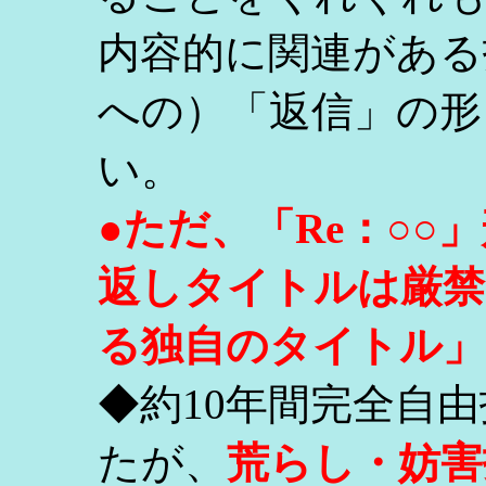
内容的に関連がある
への）「返信」の形
い。
●ただ、「Re：○
返しタイトルは厳禁
る独自のタイトル」
◆約10年間完全自
たが、
荒らし・妨害