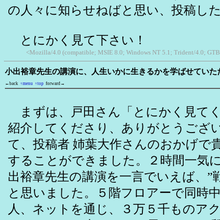
の人々に知らせねばと思い、投稿し
とにかく見て下さい！
<Mozilla/4.0 (compatible; MSIE 8.0; Windows NT 5.1; Trident/4.0; GTB
小出裕章先生の講演に、人生いかに生きるかを学ばせていた
←back
↑menu
↑top
forward→
まずは、戸田さん「とにかく見てく
紹介してくださり、ありがとうござ
て、投稿者 姉葉大作さんのおかげで
することができました。２時間一気
出裕章先生の講演を一言でいえば、”
と思いました。５階フロアーで同時
人、ネットを通じ、３万５千ものア