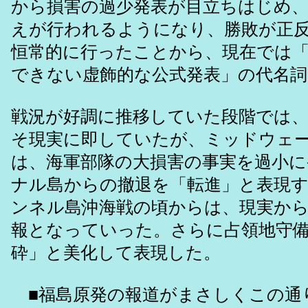
から損害の過少発表が目立ちはじめ
えが行われるようになり、勝敗が正
恒常的に行ったことから、現在では
できない虚飾的な公式発表」の代名
戦況が好調に推移していた段階では
そ現実に即していたが、ミッドウェ
は、海軍部隊の大損害の事実を過小に
ナル島からの撤退を「転進」と表現
ンネル島沖海戦の頃からは、現実か
報となっていった。さらに占領地守
砕」と美化して表現した。
■福島原発の報道がまさしくこの通