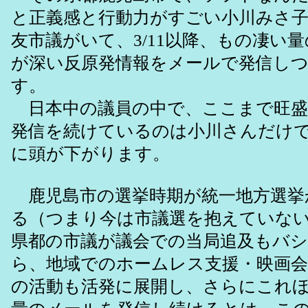
と正義感と行動力がすごい小川みさ
友市議がいて、3/11以降、もの凄い
が深い反原発情報をメールで発信し
す。
日本中の議員の中で、ここまで旺盛
発信を続けているのは小川さんだけ
に頭が下がります。
鹿児島市の選挙時期が統一地方選挙
る（つまり今は市議選を抱えていな
県都の市議が議会での当局追及もバ
ら、地域でのホームレス支援・映画会
の活動も活発に展開し、さらにこれ