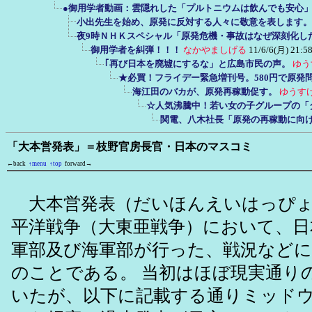
●御用学者動画：雲隠れした「プルトニウムは飲んでも安心
小出先生を始め、原発に反対する人々に敬意を表します。
夜9時ＮＨＫスペシャル「原発危機・事故はなぜ深刻化し
御用学者を糾弾！！！
なかやましげる
11/6/6(月) 21:5
｢再び日本を廃墟にするな」と広島市民の声。
ゆう
★必買！フライデー緊急増刊号。580円で原発
海江田のバカが、原発再稼動促す。
ゆうす
☆人気沸騰中！若い女の子グループの「
関電、八木社長「原発の再稼動に向
「大本営発表」＝枝野官房長官・日本のマスコミ
←back
↑menu
↑top
forward→
大本営発表（だいほんえいはっぴょ
平洋戦争（大東亜戦争）において、日
軍部及び海軍部が行った、戦況などに
のことである。 当初はほぼ現実通り
いたが、以下に記載する通りミッド