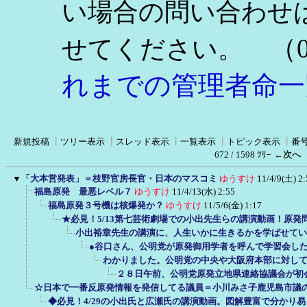
い場合の問い合わせ
（0
せてください。
れまでの管理者命一
新規投稿
┃
ツリー表示
┃
スレッド表示
┃
一覧表示
┃
トピック表示
┃
番
672 / 1598 ﾂﾘｰ
←次へ
▼
「大本営発表」＝枝野官房長官・日本のマスコミ
ゆうすけ
11/4/9(土) 2:
福島原発 最悪レベル７
ゆうすけ
11/4/13(水) 2:55
福島原発３号機は核爆発か？
ゆうすけ
11/5/6(金) 1:17
★必見！5/13第七芸術劇場での小出先生らの講演動画！原発
小出裕章先生の講演に、人生いかに生きるかを学ばせてい
●谷口さん、公明党が原発御用学者を呼んで学習会し
わかりました。公明党の中央や大阪府本部に対し
２８日午前、公明党原発立地県連絡協議会が初
☆日本で一番反原発情報を発信してる議員＝小川みさ子鹿児島市議
◆必見！4/29の小出氏と広瀬氏の講演動画。図解豊富で分かり