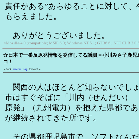
責任がある”あらゆることに対して、
もらえました。
ありがとうございました。
<Mozilla/4.0 (compatible; MSIE 6.0; Windows NT 5.1; GTB6.6; .NET CLR 2.0.
☆日本で一番反原発情報を発信してる議員＝小川みさ子鹿児
コ！
←back
↑menu
↑top
forward→
関西の人はほとんど知らないでしょ
市はすぐそばに「川内（せんだい）
原発」（九州電力）を抱えた県都であ
が継続されてきた所です。
その県都鹿児島市で、ソフトなんだ