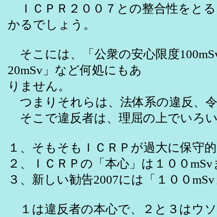
ＩＣＰＲ２００７との整合性をとる
かるでしょう。
そこには、「公衆の安心限度100mS
20mSv」など何処にもあ
りません。
つまりそれらは、法体系の違反、令
そこで違反者は、理屈の上でいろい
１、そもそもＩＣＲＰが過大に保守
２、ＩＣＲＰの「本心」は１００mSv
３、新しい勧告2007には「１００m
１は違反者の本心で、２と３はウソ