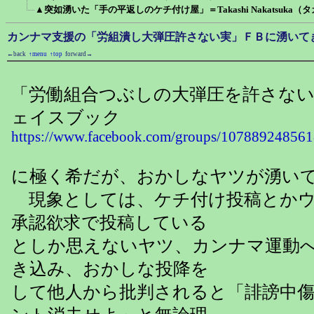
▲突如湧いた「手の平返しのケチ付け屋」＝Takashi Nakatsuka
カンナマ支援の「労組潰し大弾圧許さない実」ＦＢに湧いて
←back
↑menu
↑top
forward→
「労働組合つぶしの大弾圧を許さない
ェイスブック
https://www.facebook.com/groups/107889248561
に極く希だが、おかしなヤツが湧い
現象としては、ケチ付け投稿とかウ
承認欲求で投稿している
としか思えないヤツ、カンナマ運動
き込み、おかしな投降を
して他人から批判されると「誹謗中