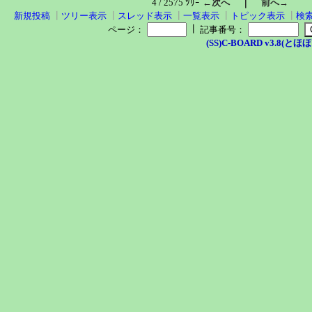
｜
4 / 2575 ﾂﾘｰ
←次へ
前へ→
新規投稿
┃
ツリー表示
┃
スレッド表示
┃
一覧表示
┃
トピック表示
┃
検
┃
ページ：
記事番号：
(SS)C-BOARD v3.8(とほほ改v