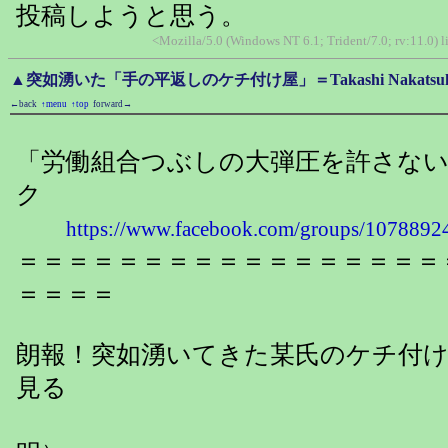
投稿しようと思う。
<Mozilla/5.0 (Windows NT 6.1; Trident/7.0; rv:11.0)
▲突如湧いた「手の平返しのケチ付け屋」＝Takashi Nakat
←back
↑menu
↑top
forward→
「労働組合つぶしの大弾圧を許さな
ク
https://www.facebook.com/groups/107889
＝＝＝＝＝＝＝＝＝＝＝＝＝＝＝＝＝
＝＝＝＝
朗報！突如湧いてきた某氏のケチ付
見る
（戸田投稿：202