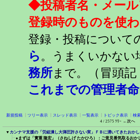
◆投稿者名・メール
登録時のものを使わ
登録・投稿について
ら
。うまくいかない
務所
（冒頭記
まで。
これまでの管理者命
新規投稿
┃
ツリー表示
┃
スレッド表示
┃
一覧表示
┃
トピック表示
┃
検
4 / 2575 ﾂﾘｰ
←次へ
▼
カンナマ支援の「労組潰し大弾圧許さない実」ＦＢに湧いてきたおかし
●まずは「實重 隆宏」（さねしげ たかひろ）：ご意見番気取るおか