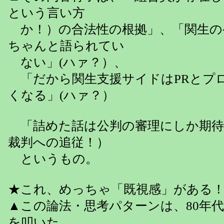
という言い方
か！）の合法性の根拠」、「関生の
ちゃんと語られてい
ない」(ハァ？）、
「だから関生支援サイドはPRとプ
くなる」(ハァ？）
「詰めた話は公判の審理にしか期待
裁判への追従！）
というもの。
★これ、めっちゃ「既視感」がある
▲この論法・思考パターンは、80年
を叩いた