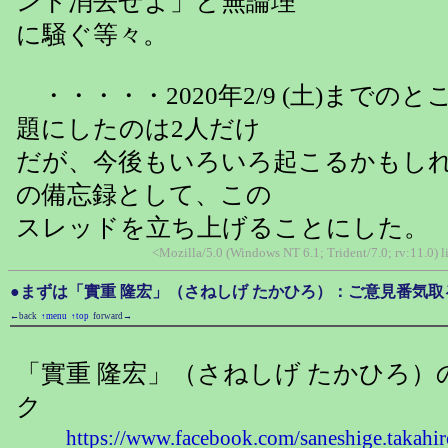
ント消去せよ」と無論理
に騒ぐ等々。
・・・・・2020年2/9 (土)までの
題にしたのは2人だけ
だが、今後もいろいろ起こるかもし
の備忘録として、この
スレッドを立ち上げることにした。
<Mozilla/5.0 (Windows NT 6.1; Trident/7.0; rv:11.0)
●まずは「實重 隆宏」（さねしげ たかひろ）：ご意見番気
←back
↑menu
↑top
forward→
「實重 隆宏」（さねしげ たかひろ
ク
https://www.facebook.com/saneshige.takahir