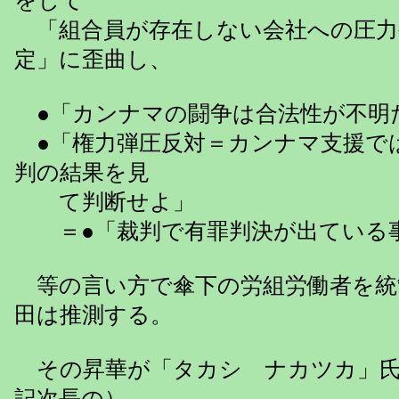
をして
「組合員が存在しない会社への圧力
定」に歪曲し、
●「カンナマの闘争は合法性が不明
●「権力弾圧反対＝カンナマ支援で
判の結果を見
て判断せよ」
＝●「裁判で有罪判決が出ている事
等の言い方で傘下の労組労働者を統
田は推測する。
その昇華が「タカシ ナカツカ」氏
記次長の）