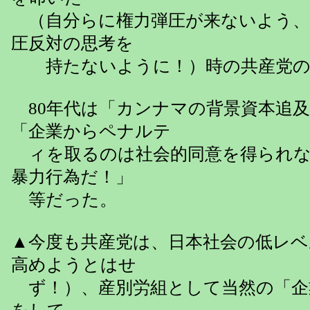
（自分らに権力弾圧が来ないよう、
圧反対の思考を
持たないように！）時の共産党の
80年代は「カンナマの背景資本追
「企業からペナルテ
ィを取るのは社会的同意を得られな
暴力行為だ！」
等だった。
▲今度も共産党は、日本社会の低レベ
高めようとはせ
ず！）、産別労組として当然の「企