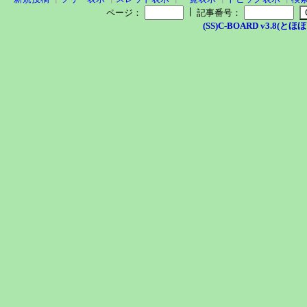
┃
ページ：
記事番号：
(SS)C-BOARD v3.8(とほほ改v