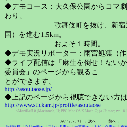
◆デモコース：大久保公園からコマ
わり、
歌舞伎町を抜け、新宿通り
国）を進む1.5km。
およそ１時間。
◆デモ実況リポーター：雨宮処凛（作
◆ライブ配信は「麻生を倒せ！ない
委員会」のページから観るこ
とができます。
http://asou.taose.jp/
◆上記のページから視聴できない方
http://www.stickam.jp/profile/asoutaose
<Mozilla/5.0 (Macintosh; U; PPC Mac OS X Mach-O; ja-JP-mac; rv:1.
｜
397 / 2575 ﾂﾘｰ
←次へ
前へ→
新規投稿
┃
ツリー表示
┃
スレッド表示
┃
一覧表示
┃
トピック表示
┃
検