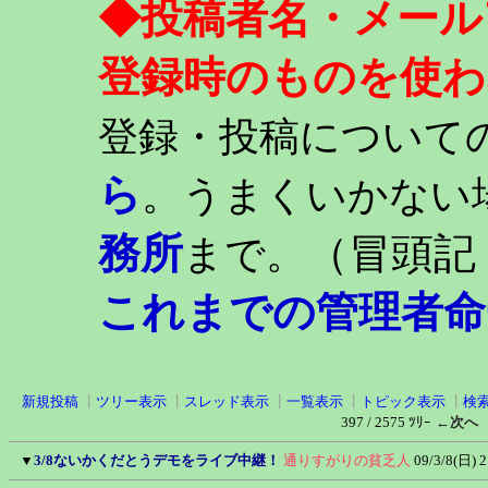
◆投稿者名・メール
登録時のものを使わ
登録・投稿について
ら
。うまくいかない
務所
（冒頭記
まで。
これまでの管理者命
新規投稿
┃
ツリー表示
┃
スレッド表示
┃
一覧表示
┃
トピック表示
┃
検
397 / 2575 ﾂﾘｰ
←次へ
▼
3/8ないかくだとうデモをライブ中継！
通りすがりの貧乏人
09/3/8(日) 2