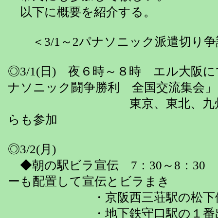
以下に概要を紹介する。
＜3/1～2パナソニック派遣切り争
◎3/1(日) 夜６時～８時 エル大阪
ナソニック闘争勝利 全国交流集会」
東京、東北、九州、徳
らも参加
◎3/2(月)
◆朝の駅ビラ宣伝 7：30～8
ーも配置して宣伝とビラまき
・京阪西三荘駅の松下側
・地下鉄守口駅の１番