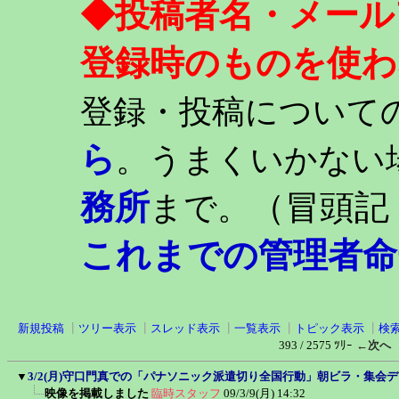
◆投稿者名・メール
登録時のものを使わ
登録・投稿について
ら
。うまくいかない
務所
（冒頭記
まで。
これまでの管理者命
新規投稿
┃
ツリー表示
┃
スレッド表示
┃
一覧表示
┃
トピック表示
┃
検
393 / 2575 ﾂﾘｰ
←次へ
▼
3/2(月)守口門真での「パナソニック派遣切り全国行動」朝ビラ・集会
映像を掲載しました
臨時スタッフ
09/3/9(月) 14:32