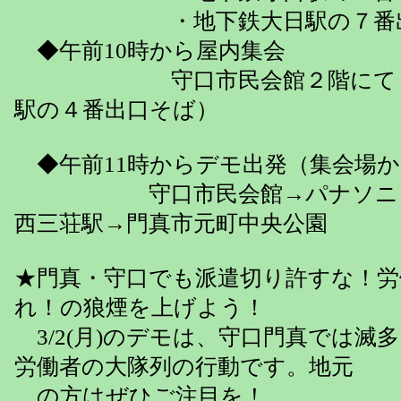
・地下鉄大日駅の７番
◆午前10時から屋内集会
守口市民会館２階にて （
駅の４番出口そば）
◆午前11時からデモ出発（集会場か
守口市民会館→パナソニッ
西三荘駅→門真市元町中央公園
★門真・守口でも派遣切り許すな！労
れ！の狼煙を上げよう！
3/2(月)のデモは、守口門真では滅
労働者の大隊列の行動です。地元
の方はぜひご注目を！