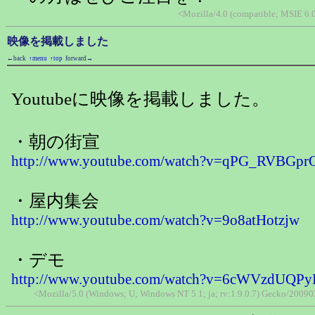
<Mozilla/4.0 (compatible; MSIE 6.
映像を掲載しました
←back
↑menu
↑top
forward→
Youtubeに映像を掲載しました。
・朝の街宣
http://www.youtube.com/watch?v=qPG_RVBGpr
・屋内集会
http://www.youtube.com/watch?v=9o8atHotzjw
・デモ
http://www.youtube.com/watch?v=6cWVzdUQPy
<Mozilla/5.0 (Windows; U; Windows NT 5.1; ja; rv:1.9.0.7) Gecko/200902