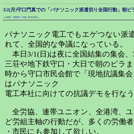
3/2(月)守口門真での「パナソニック派遣切り全国行動」朝
←back
↑menu
↑top
forward→
パナソニック電工でもエゲつない派
れて、全国的な争議になっている。
本日3/1(日)は夜に全国結集の集会、3
三荘や地下鉄守口・大日で朝のビラま
時から守口市民会館で「現地抗議集会
はパナソニック
電工本社に向けての抗議デモを行な
全労協、連帯ユニオン、全港湾、ユ
ど労組主軸の行動だが、多くの労働者
・市民にも参加して欲しい。