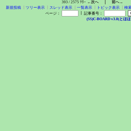
｜
393 / 2575 ﾂﾘｰ
←次へ
前へ→
新規投稿
┃
ツリー表示
┃
スレッド表示
┃
一覧表示
┃
トピック表示
┃
検
┃
ページ：
記事番号：
(SS)C-BOARD v3.8(とほほ改v