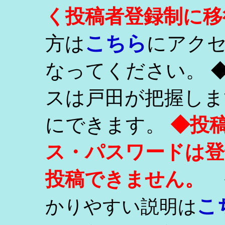
く投稿者登録制に移
こちら
方は
にアク
なってください。 
スは戸田が把握しま
にできます。
◆投
ス・パスワードは登
投稿できません。
こ
かりやすい説明は