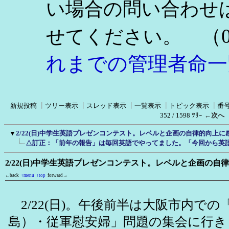
い場合の問い合わせ
（0
せてください。
れまでの管理者命一
新規投稿
┃
ツリー表示
┃
スレッド表示
┃
一覧表示
┃
トピック表示
┃
番
352 / 1598 ﾂﾘｰ
←次へ
▼
2/22(日)中学生英語プレゼンコンテスト。レベルと企画の自律的向上に
△訂正：「前年の報告」は毎回英語でやってました。「今回から英
2/22(日)中学生英語プレゼンコンテスト。レベルと企画の自
←back
↑menu
↑top
forward→
2/22(日)。午後前半は大阪市内での
島）・従軍慰安婦」問題の集会に行き