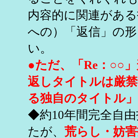
内容的に関連がある
への）「返信」の形
い。
●ただ、「Re：○
返しタイトルは厳禁
る独自のタイトル」
◆約10年間完全自
たが、
荒らし・妨害