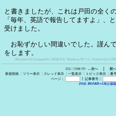
と書きましたが、これは戸田の全く
「毎年、英語で報告してますよ」、
受けました。
お恥ずかしい間違いでした。謹んで
をします。
<Mozilla/4.0 (compatible; MSIE 8.0; Windows NT 5.1; Trident/4.0; GTB
｜
352 / 1598 ﾂﾘｰ
←次へ
前
新規投稿
┃
ツリー表示
┃
スレッド表示
┃
一覧表示
┃
トピック表示
┃
番
┃
ページ：
記事番号：
(SS)C-BOARD v3.8(とほほ改v