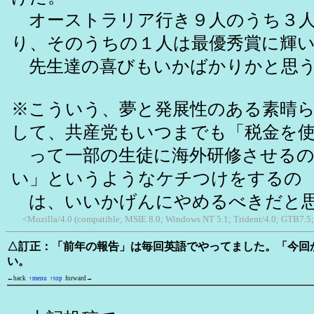
オーストラリア行き９人のうち３人
り、そのうちの１人は最優秀賞に輝
先生達の喜びもいかばかりかと思
※こういう、夢と発展性のある素晴
して、共産党もいつまでも「税金を
って一部の生徒に海外研修させるの
い」というようなケチつけをするの
は、いいかげんにやめるべきだと
<Mozilla/4.0 (compatible; MSIE 8.0; Windows NT 5.1; Trident/4.0; GTB7.5
△訂正：「前年の報告」は毎回英語でやってました。「今回
い。
←back
↑menu
↑top
forward→