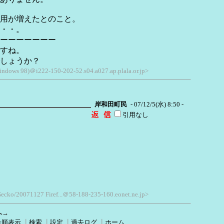
用が増えたとのこと。
・・。
ーーーーーーー
すね。
しょうか？
indows 98)＠i222-150-202-52.s04.a027.ap.plala.or.jp>
岸和田町民
- 07/12/5(水) 8:50 -
引用なし
 Gecko/20071127 Firef...＠58-188-235-160.eonet.ne.jp>
へ→
号順表示
┃
検索
┃
設定
┃
過去ログ
┃
ホーム