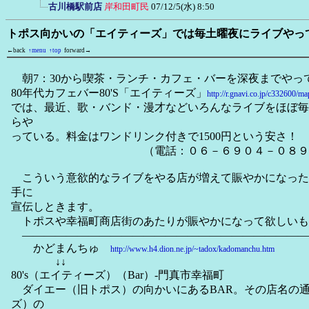
古川橋駅前店
岸和田町民
07/12/5(水) 8:50
トポス向かいの「エイティーズ」では毎土曜夜にライブやっ
←back
↑menu
↑top
forward→
朝7：30から喫茶・ランチ・カフェ・バーを深夜までやっ
80年代カフェバー80'S「エイティーズ」
http://r.gnavi.co.jp/c332600/m
では、最近、歌・バンド・漫才などいろんなライブをほぼ毎週
らや
っている。料金はワンドリンク付きで1500円という安さ！
（電話：０６－６９０４－０８９９ 
こういう意欲的なライブをやる店が増えて賑やかになった
手に
宣伝しときます。
トポスや幸福町商店街のあたりが賑やかになって欲しいも
――――――――――――――――――――――――――
かどまんちゅ
http://www.h4.dion.ne.jp/~tadox/kadomanchu.htm
↓↓
80's（エイティーズ）（Bar）-門真市幸福町
ダイエー（旧トポス）の向かいにあるBAR。その店名の通り
ズ）の