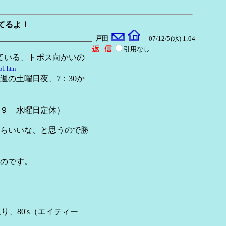
てるよ！
戸田
- 07/12/5(水) 1:04 -
引用なし
ている、トポス向かいの
ap1.htm
の土曜日夜、7：30か
水曜日定休）
らいいな、と思うので勝
のです。
―――――――――
、80's（エイティー