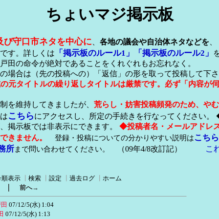
ちょいマジ掲示板
及び守口市ネタを中心に
、
各地の議会や自治体ネタなどを
、
「掲示板のルール1」
「掲示板のルール2」
です。詳しくは
戸田の命令が絶対であることをくれぐれもお忘れなく。
の場合は（先の投稿への）「返信」の形を取って投稿して下さ
形式の元タイトルの繰り返しタイトルは厳禁です。必ず「内容が
稿制を維持してきましたが、
荒らし・妨害投稿頻発のため、やむ
こちら
は
にアクセスし、所定の手続きを行なってください。 
が、掲示板では非表示にできます。
◆投稿者名・メールアドレ
こちら
できません。
登録・投稿についての分かりやすい説明は
務所
こ
まで問い合わせてください。
（09年4/8改訂記）
号順表示
┃
検索
┃
設定
┃
過去ログ
┃
ホーム
｜
前へ→
戸田
07/12/5(水) 1:04
田
07/12/5(水) 1:13