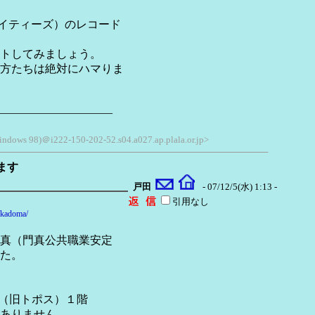
エイティーズ）のレコード
トしてみましょう。
方たちは絶対にハマりま
――――――――――
indows 98)＠i222-150-202-52.s04.a027.ap.plala.or.jp>
ます
戸田
- 07/12/5(水) 1:13 -
引用なし
w/kadoma/
真（門真公共職業安定
た。
店（旧トポス）１階
りません。