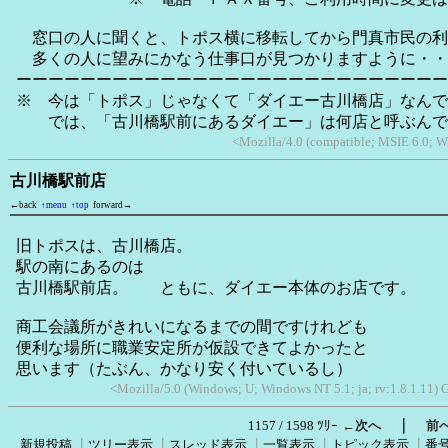
窓口の人に聞くと、トポス横に移転してから門真市民の利
多くの人に望みにかなう仕事口が見つかりますように・・
ーーーーーーーーーーーーーーーーーーーーーーーーーーー
※ 今は「トポス」じゃなくて「ダイエー古川橋店」なんで
では、「古川橋駅前にあるダイエー」は何店と呼ぶんで
<Mozilla/4.0 (compatible; MSIE 6.0; W
古川橋駅前店
←back
↑menu
↑top
forward→
旧トポスは、古川橋店。
駅の南にあるのは
古川橋駅前店。 ともに、ダイエー本体のお店です。
商工会議所がきれいになるまでの間ですけれども
便利な場所に職業安定所が仮設できてよかったと
思います（たぶん、かなり安く付いているし）
<Mozilla/5.0 (Windows; U; Windows NT 5.1; ja; rv:1.8.1.11)
｜
1157 / 1598 ﾂﾘｰ
←次へ
前
新規投稿
┃
ツリー表示
┃
スレッド表示
┃
一覧表示
┃
トピック表示
┃
番