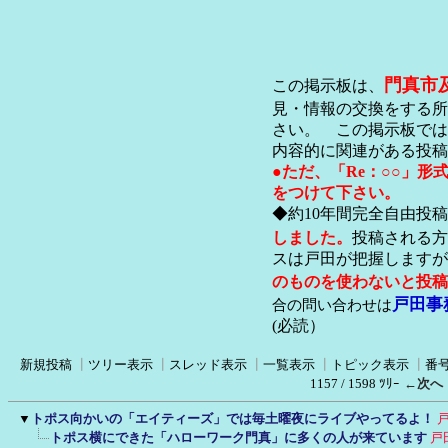
門真市
この掲示板は、
見・情報の交換をする所
さい。 この掲示板では
内容的に関連がある投稿
●ただ、「Re：○○」
をつけて下さい。
◆約10年間完全自由投
しました。
投稿される方
スは戸田が把握します
のものを使わないと投稿
戸田事
合の問い合わせは
(必読）
新規投稿
┃
ツリー表示
┃
スレッド表示
┃
一覧表示
┃
トピック表示
┃
番
1157 / 1598 ﾂﾘｰ
←次へ
▼
トポス向かいの「エイティーズ」では毎土曜夜にライブやってるよ！
トポス横にできた「ハローワーク門真」に多くの人が来ています
戸