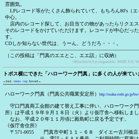
雰囲気。
LPレコード等がたくさん飾られていて、もちろん80's（
中心。
店内のレコード探して、お目当ての物があったらリクエス
そのレコードをかけていただけます。レコードが中心だった
す。
CDしか知らない世代は、うーん、どうだろ・・・。
――――――――――――――――――――――――――
（この投稿は「門真のエエとこ、エエ話」に収納）
<Mozilla/4.0 (compatible; MSIE 6.0; W
トポス横にできた「ハローワーク門真」に多くの人が来てい
←back
↑menu
↑top
forward→
ハローワーク門真（門真公共職業安定所）
http://osaka-rodo.go.jp/h
守口門真商工会館の建て替え工事に伴い、ハローワーク門
所）は平成１９年９月１８日（火）より仮庁舎へ移転しまし
なお、平成２０年１１月頃に殿島町に戻る予定です。
《仮庁舎住所》
〒571-0055 門真市中町１１－６８ ダイエー古川橋
※ 電話・ＦＡＸ番号、ご利用時間に変更はあ