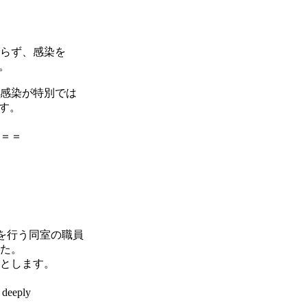
らず、感染を
。
感染が特別では
す。
＝＝
を行う同室の職員
た。
とします。
eeply