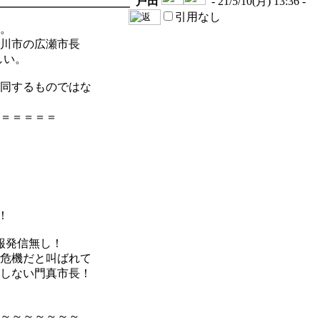
戸田
- 21/5/10(月) 13:36 -
引用なし
。
川市の広瀬市長
しい。
同するものではな
＝＝＝＝＝
！
情報発信無し！
危機だと叫ばれて
しない門真市長！
～～～～～～～