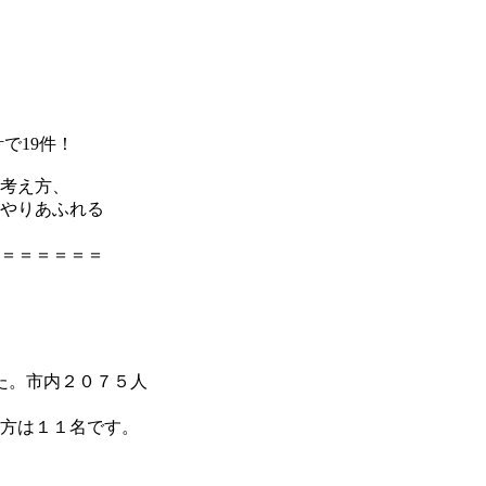
計で19件！
考え方、
やりあふれる
＝＝＝＝＝＝
た。市内２０７５人
方は１１名です。