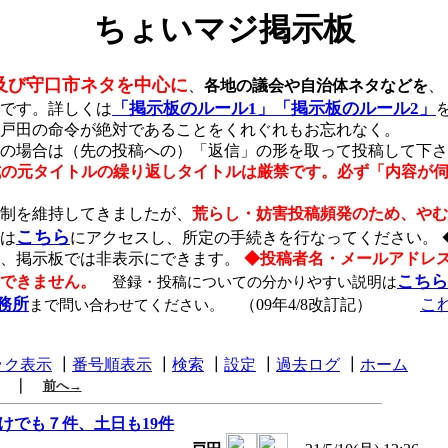
ちょいマジ掲示板
及び守口市ネタを中心に
、
各地の議会や自治体ネタなどを
、
「掲示板のルール1」
「掲示板のルール2」
です。詳しくは
戸田の命令が絶対であることをくれぐれもお忘れなく。
の場合は（先の投稿への）「返信」の形を取って投稿して下さ
形式の元タイトルの繰り返しタイトルは厳禁です。必ず「内容が
稿制を維持してきましたが、
荒らし・妨害投稿頻発のため、やむ
こちら
は
にアクセスし、所定の手続きを行なってください。 
が、掲示板では非表示にできます。
◆投稿者名・メールアドレ
こちら
できません。
登録・投稿についての分かりやすい説明は
務所
こ
まで問い合わせてください。
（09年4/8改訂記）
ック表示
┃
番号順表示
┃
検索
┃
設定
┃
過去ログ
┃
ホーム
｜
前へ→
だけでも７件、土日も19件