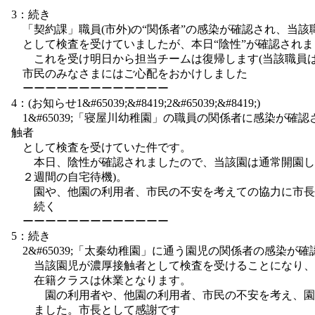
3：続き
「契約課」職員(市外)の“関係者”の感染が確認され、当該
として検査を受けていましたが、本日“陰性”が確認されま
これを受け明日から担当チームは復帰します(当該職員は
市民のみなさまにはご心配をおかけしました
ーーーーーーーーーーーーー
4：(お知らせ1&#65039;&#8419;2&#65039;&#8419;)
1&#65039;「寝屋川幼稚園」の職員の関係者に感染が確
触者
として検査を受けていた件です。
本日、陰性が確認されましたので、当該園は通常開園し
２週間の自宅待機)。
園や、他園の利用者、市民の不安を考えての協力に市長
続く
ーーーーーーーーーーーーー
5：続き
2&#65039;「太秦幼稚園」に通う園児の関係者の感染が
当該園児が濃厚接触者として検査を受けることになり、
在籍クラスは休業となります。
園の利用者や、他園の利用者、市民の不安を考え、園
ました。市長として感謝です