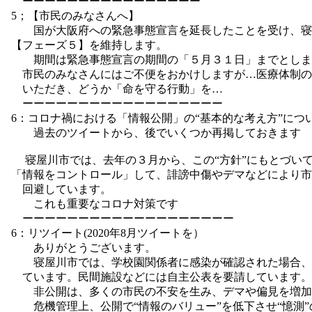
ーーーーーーーーーーーーーーーー
5；【市民のみなさんへ】
国が大阪府への緊急事態宣言を延長したことを受け、寝
【フェーズ５】を維持します。
期間は緊急事態宣言の期間の「５月３１日」までとしま
市民のみなさんにはご不便をおかけしますが…医療体制の
いただき、どうか「命を守る行動」を…
ーーーーーーーーーーーーーーーーーー
6：コロナ禍における「情報公開」の“基本的な考え方”につ
過去のツイートから、後でいくつか再掲しておきます
寝屋川市では、去年の３月から、この“方針”にもとづい
「情報をコントロール」して、誹謗中傷やデマなどにより市
回避しています。
これも重要なコロナ対策です
ーーーーーーーーーーーーーーーーーーー
6：リツイート(2020年8月ツイートを）
ありがとうございます。
寝屋川市では、学校園関係者に感染が確認された場合、
ています。民間施設などには自主公表を要請しています。
非公開は、多くの市民の不安を生み、デマや偏見を増加
危機管理上、公開で“情報のバリュー”を低下させ“憶測”