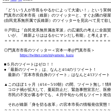
←back
↑menu
↑top
forward→
「どういう人が市長をやるかによって大違い！」という実例
門真市の宮本市長（維新）のツイッターと、すぐお隣の寝屋
(自民党系無所属で反維新）のツイッターを見比べて見て欲
※戸田は「自民党系無所属改革派」の広瀬氏の考えに全面賛
いが、「維新よりははるかにマシだし有能」と考えます。
＝＝＝＝＝＝＝＝＝＝＝＝＝＝＝＝＝＝＝＝＝＝＝＝＝＝＝
◎門真市市長のツイッター＜宮本一孝@門真市長＞
https://twitter.com/miyamoto_kazu
■５月のツイートはゼロ！！
●「最新のツイート」は、なんと4/14のリツイート！
最新の「宮本市長自身のツイート」はなんと4/13ツイート
▲このほぼ１ヶ月（4/14～5/10朝）の間、ツイート無し！
コロナ禍が拡大して、蔓延防止だ、緊急事態宣言だ、医療
市民の不安が募る中でも、４月中旬から何もツイート発信
それが維新「身を切る改革」の宮本市長の情報発信実態！
～～～～～～～～～～～～～～～～～～～～～～～～～～～