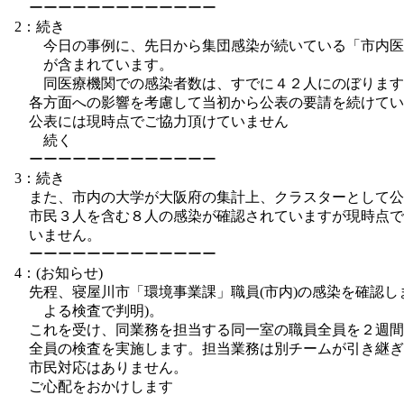
ーーーーーーーーーーーーー
2：続き
今日の事例に、先日から集団感染が続いている「市内医
が含まれています。
同医療機関での感染者数は、すでに４２人にのぼります
各方面への影響を考慮して当初から公表の要請を続けてい
公表には現時点でご協力頂けていません
続く
ーーーーーーーーーーーーー
3：続き
また、市内の大学が大阪府の集計上、クラスターとして公
市民３人を含む８人の感染が確認されていますが現時点で
いません。
ーーーーーーーーーーーーー
4：(お知らせ)
先程、寝屋川市「環境事業課」職員(市内)の感染を確認し
よる検査で判明)。
これを受け、同業務を担当する同一室の職員全員を２週間
全員の検査を実施します。担当業務は別チームが引き継ぎ
市民対応はありません。
ご心配をおかけします