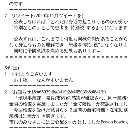
のです
ーーーーーーーーーーーーーーー
7：リツイート(2020年11月ツイートを）
公表しなければ、どれだけ身近で起こりうるのかが分か
「特別なもの」として患者を“特別視”するようになります
公表すれば、これまでも何度も同様の例があることから
なく身近なものと理解でき、患者を“特別視”しなくなりま
同時に予防意識を高める効果もあります→
＝＝＝＝＝＝＝＝＝＝＝＝＝＝＝＝＝＝＝＝＝＝＝＝＝＝＝
5/8 (土)
1：おはようございます
お手紙… なんかすいません
ーーーーーーーーーーーーー
2：(お知らせ1&#65039;&#8419;2&#65039;&#8419;)
「環境事業課」職員(市内)の感染が確認され、同一業務
全員の検査を実施しましたが「全て陰性」が確認されまし
今回検査を受けた職員らを２週間の自宅待機・在宅勤務
業務は別班が引き継ぎます。
市民のみなさまにはご心配をおかけしましたPerson bowing d
ーーーーーーーーーーーーー