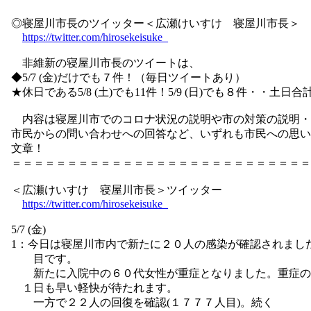
◎寝屋川市長のツイッター＜広瀬けいすけ 寝屋川市長＞
https://twitter.com/hirosekeisuke_
非維新の寝屋川市長のツイートは、
◆5/7 (金)だけでも７件！（毎日ツイートあり）
★休日である5/8 (土)でも11件！5/9 (日)でも８件・・土日合
内容は寝屋川市でのコロナ状況の説明や市の対策の説明・
市民からの問い合わせへの回答など、いずれも市民への思い
文章！
＝＝＝＝＝＝＝＝＝＝＝＝＝＝＝＝＝＝＝＝＝＝＝＝＝＝＝
＜広瀬けいすけ 寝屋川市長＞ツイッター
https://twitter.com/hirosekeisuke_
5/7 (金)
1：今日は寝屋川市内で新たに２０人の感染が確認されまし
目です。
新たに入院中の６０代女性が重症となりました。重症の
１日も早い軽快が待たれます。
一方で２２人の回復を確認(１７７７人目)。続く