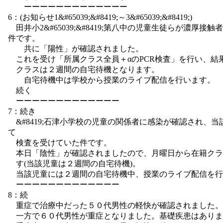
ーーーーーーーーーーーーー
6：(お知らせ1&#65039;&#8419;～3&#65039;&#8419;)
田井小2&#65039;&#8419;第八中の児童生徒らが濃厚
件です。
共に「陽性」が確認されました。
これを受け「所属クラス全員＋αのPCR検査」を行い、結
クラスは２週間の自宅待機となります。
自宅待機中は学校から授業のライブ配信を行います。
続く
ーーーーーーーーーーーーー
7：続き
&#8419;石津小学校の児童の関係者に感染が確認され、
て
検査を受けていた件です。
本日「陰性」が確認されましたので、月曜日から在籍クラ
す(当該児童は２週間の自宅待機)。
当該児童には２週間の自宅待機中、授業のライブ配信を行
ーーーーーーーーーーーーー
8：続
重症で治療中だった５０代男性の軽快が確認されました。
一方で６０代男性が重症となりました。基礎疾患はありま