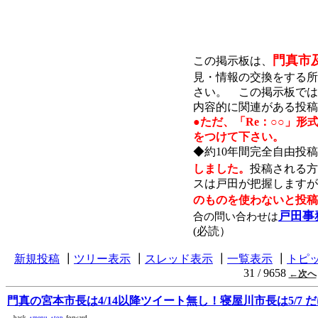
門真市
この掲示板は、
見・情報の交換をする所
さい。 この掲示板では
内容的に関連がある投稿
●ただ、「Re：○○」
をつけて下さい。
◆約10年間完全自由投
しました。
投稿される方
スは戸田が把握します
のものを使わないと投稿
戸田事
合の問い合わせは
(必読）
新規投稿
┃
ツリー表示
┃
スレッド表示
┃
一覧表示
┃
トピ
31 / 9658
←次へ
門真の宮本市長は4/14以降ツイート無し！寝屋川市長は5/7 